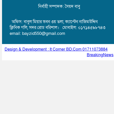
নির্বাহী সম্পাদক: সৈয়দ বাবু
অফিস: বাবুল মিয়ার ভবন ৩য় তলা, ক্যাপ্টেন নাজিমউদ্দিন
ক্লিনিক গলি, সদর রোড বরিশাল। মোবাইল: ০১৭১৪৫৯৮৭৪৩
email: bayzid550@gmail.com
Design & Development : It Corner BD.Com
01711073884
.
Theme Customized By
BreakingNews