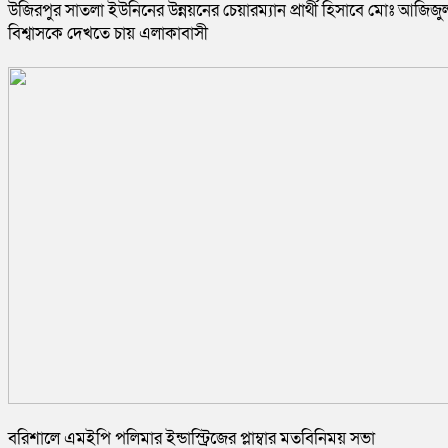
উজিরপুর সাতলা ইউনিনের উন্নয়নের চেয়ারম্যান প্রার্থী হিসাবে মোঃ আজিজু
বিশ্বাসকে দেখতে চায় এলাকাবাসী
বরিশালে এমইপি পলিমার ইন্ডাস্ট্রিজের প্লাম্বার মতবিনিময় সভা