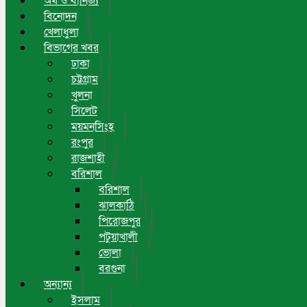
অর্থ ও বানিজ্য
বিনোদন
খেলাধুলা
বিভাগের খবর
ঢাকা
চট্টগ্রাম
খুলনা
সিলেট
ময়মনসিংহ
রংপুর
রাজশাহী
বরিশাল
বরিশাল
ঝালকাঠি
পিরোজপুর
পটুয়াখালী
ভোলা
বরগুনা
অন্যান্য
ইসলাম