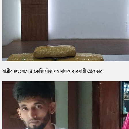
যাত্রীর ছদ্মবেশে ৫ কেজি গাঁজাসহ মাদক ব্যবসায়ী গ্রেফতার