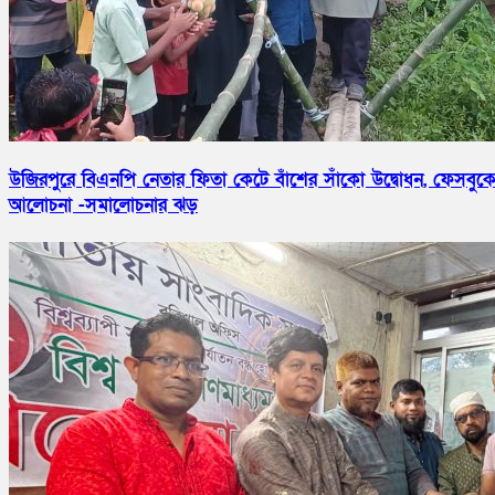
উজিরপুরে বিএনপি নেতার ফিতা কেটে বাঁশের সাঁকো উদ্বোধন, ফেসবুক
আলোচনা -সমালোচনার ঝড়