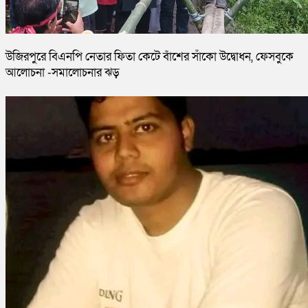
উজিরপুরে বিএনপি নেতার ফিতা কেটে বাঁশের সাঁকো উদ্বোধন, ফেসবুকে
আলোচনা -সমালোচনার ঝড়