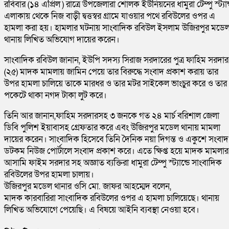
রবিবার (১৪ এপ্রিল ) রাত্রে উপজেলারা শোলক ইউনিয়নের ধামুরা টেম্পু স্ট্যান
এলাকায় থেকে নিজ বাড়ী দ্বত্তস্বর গ্রামে যাওয়ার পথে রবিউলের ওপর এ
হামলা করা হয়। হামলার ঘটনায় সাংবাদিক রবিউল ইসলাম উজিরপুর মডে
থানায় লিখিত অভিযোগ দায়ের করেন।
সাংবাদিক রবিউল জানান, ইউপি সদস্য সিরাজ সরদারের পুত্র ফাহিম সরদার
(২৫) মাদক মামলায় জামিন পেয়ে তার বিরুদ্ধে সংবাদ প্রকাশ করায় তার
উপর হামলা চালিয়ে তাকে মারধর ও তার মটর সাইকেল ভাংচুর করে ও তার
পকেটে থাকা নগদ টাকা লুট করে।
তিনি আর জানান,ফাহিম সরদারসহ ৩ জনকে গত ২৪ মার্চ বরিশাল জেলা
ডিবি পুলিশ ইয়াবাসহ গ্রেফতার করে এবং উজিরপুর মডেল থানায় মামলা
দায়ের করেন। সাংবাদিক হিসেবে তিনি দৈনিক নয়া দিগন্ত ও একুশে সংবাদ
ডটকম নিউজ পোর্টালে সংবাদ প্রকাশ করে। এতে ক্ষিপ্ত হয়ে মাদক মামলার
আসামি ফাইম সরদার সহ অজ্ঞাত ব্যক্তিরা ধামুরা টেম্পু স্ট্যান্ডে সাংবাদিক
রবিউলের উপর হামলা চালায়।
উজিরপুর মডেল থানার ওসি মো. জাফর আহম্মেদ বলেন,
মাদক কারবারিরা সাংবাদিক রবিউলের ওপর এ হামলা চালিয়েছে। থানায়
লিখিত অভিযোগে পেয়েছি। এ বিষয়ে আইনি ব্যবস্থা নেওয়া হবে।