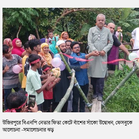
উজিরপুরে বিএনপি নেতার ফিতা কেটে বাঁশের সাঁকো উদ্বোধন, ফেসবুকে
আলোচনা -সমালোচনার ঝড়