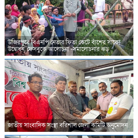
উজিরপুরে বিএনপি নেতার ফিতা কেটে বাঁশের সাঁকো
উদ্বোধন, ফেসবুকে আলোচনা -সমালোচনার ঝড়
জাতীয় সাংবাদিক সংস্থা বরিশাল জেলা কমিটি অনুমোদন