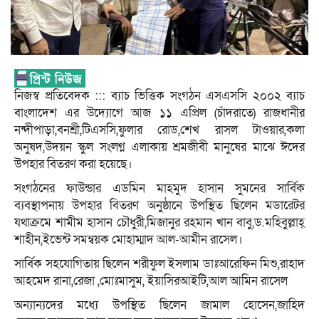
নিজস্ব প্রতিবেদক ::: ব্যাচ ভিত্তিক সংগঠন এসএসসি ২০০২ ব্যাচ
বাংলাদেশ এর উদ্যোগে আজ ১১ এপ্রিল (চাঁদরাতে) রাজধানীর
নন্দীপাড়া,বনশ্রী,টিএসসি,ফুলার রোড,শেখ রাসল টাওয়ার,কলা
অনুষদ,উদয়ন স্কুল সংলগ্ন এলাকায় শ্রমজীবী মানুষের মাঝে ঈদের
উপহার বিতরণ করা হয়েছে।
সংগঠনের ফাউন্ডার এডমিন মাহমুদ হাসান সুমনের সার্বিক
ব্যবস্থাপনায় উপহার বিতরণ অনুষ্ঠানে উপস্থিত ছিলেন মডারেটর
যথাক্রমে শামীম হাসান চৌধুরী,মিজানুর রহমান খান বাবু,ড.মহিবুল্লাহ্
শাহীন,ইভেন্ট সমন্বয়ক মোহাম্মাদ আল-আমীন রাসেল।
সার্বিক সহযোগিতায় ছিলেন শরীফুল ইসলাম ডাঃআরেফিন মিশু,রাহাদ
আহমেদ রানা,রেজা ,মোঃমাসুম, ইয়াসিরআইটি,আল আমিন রাসেল
অন্যান্যদের মধ্যে উপস্থিত ছিলেন জামাল হোসেন,জাহিদ