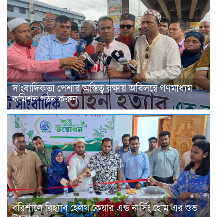
সাংবাদিকতা পেশার অস্তিত্ব রক্ষায় অবিলম্বে গণমাধ্যম
কমিশন গঠন করুন
বরিশালে রিহ্যাব হেলথ কেয়ার এন্ড নার্সিং হোম এর শুভ