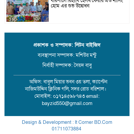
বরিশালে রিহ্যাব হেলথ কেয়ার এন্ড নার্সিং
হোম এর শুভ উদ্বোধন
যাত্রীর ছদ্মবেশে ৫ কেজি গাঁজাসহ মাদক
ব্যবসায়ী গ্রেফতার
প্রকাশক ও সম্পাদক: লিটন বাইজিদ
ব্যবস্থাপনা সম্পাদক: মশিউর মন্টু
উজিরপুরে গাজা সেবী আর এক গাজা
সেবীর ১৪ বছরে কিশোরী কন্যাকে বিয়ে,
নির্বাহী সম্পাদক: সৈয়দ বাবু
এলাকায় তোলপাড়
অফিস: বাবুল মিয়ার ভবন ৩য় তলা, ক্যাপ্টেন
বরিশাল সংস্কৃতিকেন্দ্রের ৩৬ জুলাই
নাজিমউদ্দিন ক্লিনিক গলি, সদর রোড বরিশাল।
সেমিনার
মোবাইল: ০১৭১৪৫৯৮৭৪৩ email:
bayzid550@gmail.com
পরিবর্তনের প্রতিশ্রুতি থেকে রাজনৈতিক
অস্থিরতা: কোথায় যাচ্ছে বাংলাদেশ?
Design & Development : It Corner BD.Com
01711073884
.