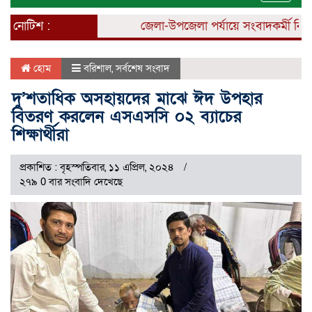
naviga
নোটিশ :
জেলা-উপজেলা পর্যায়ে সংবাদকর্মী নিয়োগ 
হোম
বরিশাল
,
সর্বশেষ সংবাদ
দু’শতাধিক অসহায়দের মাঝে ঈদ উপহার
বিতরণ করলেন এসএসসি ০২ ব্যাচের
শিক্ষার্থীরা
প্রকাশিত : বৃহস্পতিবার, ১১ এপ্রিল, ২০২৪
২৭৯ 0 বার সংবাদি দেখেছে