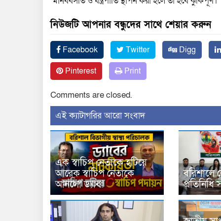
মানববসতি ও যন্ত্রপাতি স্থাপন করা হলে তা হবে ঝুঁকিপূর্ণ।
নিউজটি আপনার বন্ধুদের সাথে শেয়ার করুন
Facebook
Twitter
Digg
Pinterest
Print
Comments are closed.
‍এই ক্যাটাগরির ‍আরো সংবাদ
এক স্বাচিপ নেতাকে হটিয়ে
আরেক স্বাচিপ নেতাকে
বরিশালে ল
আনলো ড্যাব!
প্রতিনিধি 