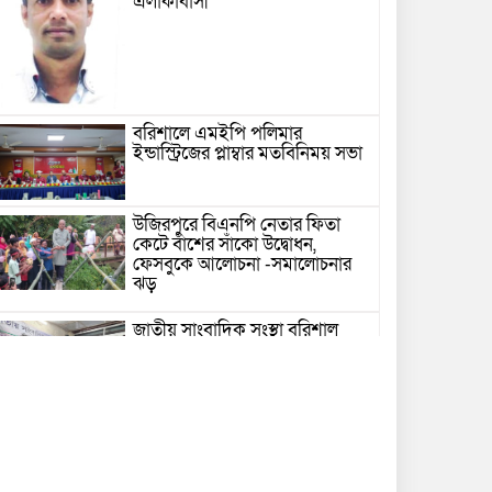
এলাকাবাসী
বরিশালে এমইপি পলিমার
ইন্ডাস্ট্রিজের প্লাম্বার মতবিনিময় সভা
উজিরপুরে বিএনপি নেতার ফিতা
কেটে বাঁশের সাঁকো উদ্বোধন,
ফেসবুকে আলোচনা -সমালোচনার
ঝড়
জাতীয় সাংবাদিক সংস্থা বরিশাল
জেলা কমিটি অনুমোদন
সাংবাদিকতা পেশার অস্তিত্ব রক্ষায়
অবিলম্বে গণমাধ্যম কমিশন গঠন
করুন