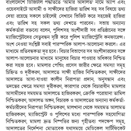
বাংলাদেশে ডিজিটাল পদ্ধতিতে ’আমার আদালত’ নামে অ্যাপ এবং
ওয়েবসাইটে আসামী ও সাক্ষীদের হাজিরা তারিখ সহ সব বিষয়ে তথ্য
দেয়া রয়েছে সকলে চাইলেই সেখানে ভিজিট করে সহজেই হাজিরা
এবং তারিখ সহ সকল তথ্য দেখতে পারবেন। সভায় অন্যান্য
কর্মকর্তারা বক্তব্যে বলেন, পুলিশসহ অংশীদারী সব প্রতিষ্ঠানের সঙ্গে
ম্যাজিস্ট্রেটদের সেতুবন্ধন সৃষ্টি করে পুলিশ ম্যাজিস্ট্রেসি কনফারেন্স।
অংশ নেওয়া সংশ্লিষ্ট সবাই পারস্পরিক আলাপ-আলোচনা করলে। এর
মাধ্যমে প্রতিবন্ধকতা দূর হবে। বিচার বিভাগের সব অংশীদারদের সঙ্গে
আলাপ-আলোচনার মাধ্যমে মানুষের বিচার পাওয়ার অধিকার নিশ্চিত
করা সহজ হবে। মামলার পেন্ডিং প্রসেস জারীর ক্ষেত্রে সমস্যা সমূহ
চিহ্নিত ও দূরীকরণ, আদালতে সাক্ষী হাজির নিশ্চিতকরণ, সাক্ষীদের
আদালতে আসা-যাওয়া কালীন নিরাপত্তা প্রদান, অনুসন্ধান এবং
তদন্তের ক্ষেত্রে সমস্যা দূরীকরণ, কারাগার থেকে বিচারাধীন মামলার
আসামীদের সময়মত আদালতে হাজিরকরণ, ক্রোকি পরোয়ানা তামিল
নিশ্চিতকরণ, আদালত অঙ্গন, বিচারক ও আদালতের অন্যান্য কর্মকর্তা-
কর্মচারীদের নিরাপত্তা নিশ্চিতকরণ, মালখানা থেকে সময়মত আলামত
হাজিরকরণ, ম্যাজিস্ট্রেট ও পুলিশের মধ্যে পারস্পারিক সহযোগিতা
নিশ্চিতকরণ, মামলা দ্রুত নিষ্পত্তির জন্য গৃহীতব্য পদক্ষেপ সমূহ,
আদালতের নির্দেশনা মোতাবেক যথাসময়ে মেডিকেল সার্টিফিকেট