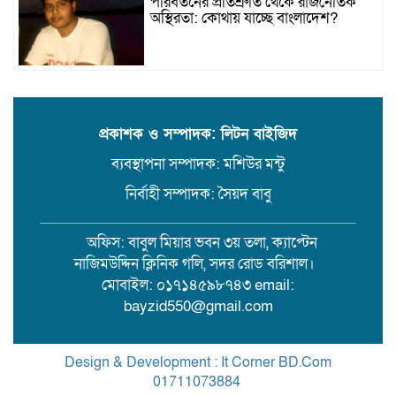
পরিবর্তনের প্রতিশ্রুতি থেকে রাজনৈতিক
অস্থিরতা: কোথায় যাচ্ছে বাংলাদেশ?
গৌরনদী প্রেসক্লাবের সাধারণ সম্পাদকের
ওপর হামলা, জেলা সাংবাদিক ইউনিয়নের
নিন্দা
প্রকাশক ও সম্পাদক: লিটন বাইজিদ
ব্যবস্থাপনা সম্পাদক: মশিউর মন্টু
১৭ বছরের সাজাপ্রাপ্ত অস্ত্র মামলার পলাতক
আসামি র‍্যাব-৮ এর অভিযানে গ্রেফতার
নির্বাহী সম্পাদক: সৈয়দ বাবু
অফিস: বাবুল মিয়ার ভবন ৩য় তলা, ক্যাপ্টেন
বরিশালে সন্তানের সামনে বৃদ্ধা মাকে
নাজিমউদ্দিন ক্লিনিক গলি, সদর রোড বরিশাল।
কুপিয়ে জখম। থানায় অভিযোগ
মোবাইল: ০১৭১৪৫৯৮৭৪৩ email:
bayzid550@gmail.com
লাকুটিয়া খাল খনন ছাড়াই ফেরত গেল
কোটি কোটি টাকার সরকারি বরাদ্দ
Design & Development : It Corner BD.Com
01711073884
.