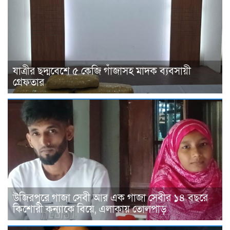
যাত্রীর ছদ্মবেশে ৫ কেজি গাঁজাসহ মাদক ব্যবসায়ী
গ্রেফতার
উজিরপুরে গাজা সেবী আর এক গাজা সেবীর ১৪ বছরে
কিশোরী কন্যাকে বিয়ে, এলাকায় তোলপাড়