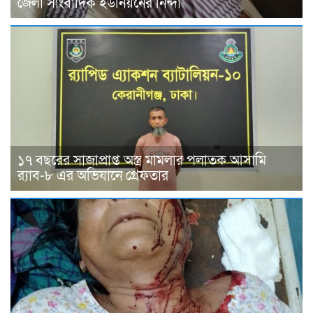
জেলা সাংবাদিক ইউনিয়নের নিন্দা
১৭ বছরের সাজাপ্রাপ্ত অস্ত্র মামলার পলাতক আসামি
র‍্যাব-৮ এর অভিযানে গ্রেফতার