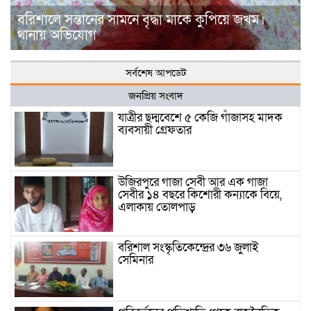
বরিশালে সন্তানের সামনে বৃদ্ধা মাকে কুপিয়ে জখম।
থানায় অভিযোগ
সর্বশেষ আপডেট
জনপ্রিয় সংবাদ
যাত্রীর ছদ্মবেশে ৫ কেজি গাঁজাসহ মাদক
ব্যবসায়ী গ্রেফতার
উজিরপুরে গাজা সেবী আর এক গাজা
সেবীর ১৪ বছরে কিশোরী কন্যাকে বিয়ে,
এলাকায় তোলপাড়
বরিশাল সংস্কৃতিকেন্দ্রের ৩৬ জুলাই
সেমিনার