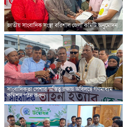
জাতীয় সাংবাদিক সংস্থা বরিশাল জেলা কমিটি অনুমোদন
সাংবাদিকতা পেশার অস্তিত্ব রক্ষায় অবিলম্বে গণমাধ্যম
কমিশন গঠন করুন