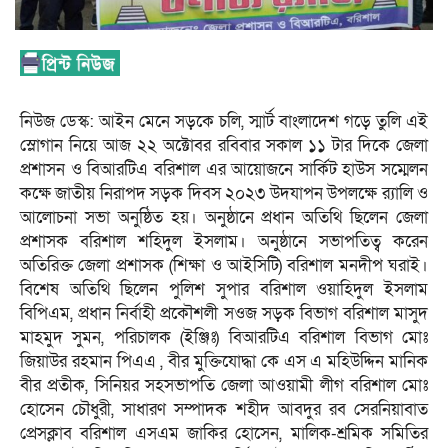
নিউজ ডেস্ক: আইন মেনে সড়কে চলি, স্মার্ট বাংলাদেশ গড়ে তুলি এই
স্লোগান নিয়ে আজ ২২ অক্টোবর রবিবার সকাল ১১ টার দিকে জেলা
প্রশাসন ও বিআরটিএ বরিশাল এর আয়োজনে সার্কিট হাউস সম্মেলন
কক্ষে জাতীয় নিরাপদ সড়ক দিবস ২০২৩ উদযাপন উপলক্ষে র‌্যালি ও
আলোচনা সভা অনুষ্ঠিত হয়। অনুষ্ঠানে প্রধান অতিথি ছিলেন জেলা
প্রশাসক বরিশাল শহিদুল ইসলাম। অনুষ্ঠানে সভাপতিত্ব করেন
অতিরিক্ত জেলা প্রশাসক (শিক্ষা ও আইসিটি) বরিশাল মনদীপ ঘরাই।
বিশেষ অতিথি ছিলেন পুলিশ সুপার বরিশাল ওয়াহিদুল ইসলাম
বিপিএম, প্রধান নির্বাহী প্রকৌশলী সওজ সড়ক বিভাগ বরিশাল মাসুদ
মাহমুদ সুমন, পরিচালক (ইঞ্জিঃ) বিআরটিএ বরিশাল বিভাগ মোঃ
জিয়াউর রহমান পিএএ , বীর মুক্তিযোদ্ধা কে এস এ মহিউদ্দিন মানিক
বীর প্রতীক, সিনিয়র সহসভাপতি জেলা আওয়ামী লীগ বরিশাল মোঃ
হোসেন চৌধুরী, সাধারণ সম্পাদক শহীদ আবদুর রব সেরনিয়াবাত
প্রেসক্লাব বরিশাল এসএম জাকির হোসেন, মালিক-শ্রমিক সমিতির