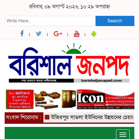
রবিবার, ০৯ অগাস্ট ২০২৬, ১০:২৯ অপরাহ্ন
Search
সংবাদ শিরোনাম :
উজিরপুর সাতলা ইউনিনের উন্নয়নের চেয়ারম্যান প
Toggle