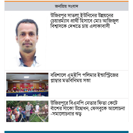
জনপ্রিয় সংবাদ
উজিরপুর সাতলা ইউনিনের উন্নয়নের
চেয়ারম্যান প্রার্থী হিসাবে মোঃ আজিজুল
বিশ্বাসকে দেখতে চায় এলাকাবাসী
বরিশালে এমইপি পলিমার ইন্ডাস্ট্রিজের
প্লাম্বার মতবিনিময় সভা
উজিরপুরে বিএনপি নেতার ফিতা কেটে
বাঁশের সাঁকো উদ্বোধন, ফেসবুকে আলোচনা
-সমালোচনার ঝড়
জাতীয় সাংবাদিক সংস্থা বরিশাল জেলা