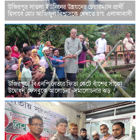
উজিরপুর সাতলা ইউনিনের উন্নয়নের চেয়ারম্যান প্রার্থী
হিসাবে মোঃ আজিজুল বিশ্বাসকে দেখতে চায় এলাকাবাসী
উজিরপুরে বিএনপি নেতার ফিতা কেটে বাঁশের সাঁকো
উদ্বোধন, ফেসবুকে আলোচনা -সমালোচনার ঝড়