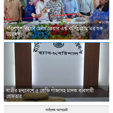
বরিশালে রিহ্যাব হেলথ কেয়ার এন্ড নার্সিং হোম এর শুভ
উদ্বোধন
যাত্রীর ছদ্মবেশে ৫ কেজি গাঁজাসহ মাদক ব্যবসায়ী
গ্রেফতার
সর্বশেষ আপডেট