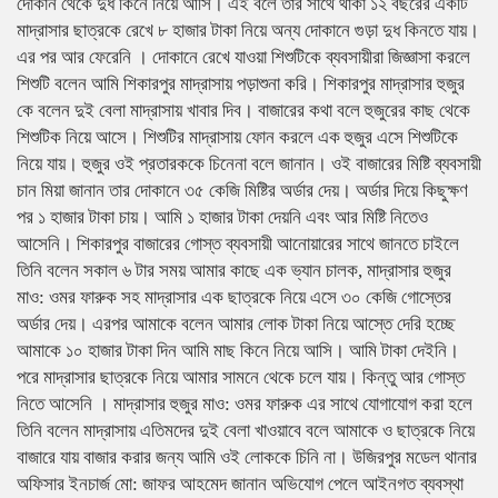
দোকান থেকে দুধ কিনে নিয়ে আসি। এই বলে তার সাথে থাকা ১২ বছরের একটি
মাদ্রাসার ছাত্রকে রেখে ৮ হাজার টাকা নিয়ে অন্য দোকানে গুড়া দুধ কিনতে যায়।
এর পর আর ফেরেনি । দোকানে রেখে যাওয়া শিশুটিকে ব্যবসায়ীরা জিজ্ঞাসা করলে
শিশুটি বলেন আমি শিকারপুর মাদ্রাসায় পড়াশুনা করি। শিকারপুর মাদ্রাসার হুজুর
কে বলেন দুই বেলা মাদ্রাসায় খাবার দিব। বাজারের কথা বলে হুজুরের কাছ থেকে
শিশুটিক নিয়ে আসে। শিশুটির মাদ্রাসায় ফোন করলে এক হুজুর এসে শিশুটিকে
নিয়ে যায়। হুজুর ওই প্রতারককে চিনেনা বলে জানান। ওই বাজারের মিষ্টি ব্যবসায়ী
চান মিয়া জানান তার দোকানে ৩৫ কেজি মিষ্টির অর্ডার দেয়। অর্ডার দিয়ে কিছুক্ষণ
পর ১ হাজার টাকা চায়। আমি ১ হাজার টাকা দেয়নি এবং আর মিষ্টি নিতেও
আসেনি। শিকারপুর বাজারের গোস্ত ব্যবসায়ী আনোয়ারের সাথে জানতে চাইলে
তিনি বলেন সকাল ৬ টার সময় আমার কাছে এক ভ্যান চালক, মাদ্রাসার হুজুর
মাও: ওমর ফারুক সহ মাদ্রাসার এক ছাত্রকে নিয়ে এসে ৩০ কেজি গোস্তের
অর্ডার দেয়। এরপর আমাকে বলেন আমার লোক টাকা নিয়ে আস্তে দেরি হচ্ছে
আমাকে ১০ হাজার টাকা দিন আমি মাছ কিনে নিয়ে আসি। আমি টাকা দেইনি।
পরে মাদ্রাসার ছাত্রকে নিয়ে আমার সামনে থেকে চলে যায়। কিন্তু আর গোস্ত
নিতে আসেনি । মাদ্রাসার হুজুর মাও: ওমর ফারুক এর সাথে যোগাযোগ করা হলে
তিনি বলেন মাদ্রাসায় এতিমদের দুই বেলা খাওয়াবে বলে আমাকে ও ছাত্রকে নিয়ে
বাজারে যায় বাজার করার জন্য আমি ওই লোককে চিনি না। উজিরপুর মডেল থানার
অফিসার ইনচার্জ মো: জাফর আহমেদ জানান অভিযোগ পেলে আইনগত ব্যবস্থা