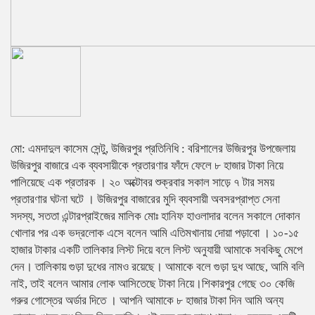
মো: এমদাদুল কাসেম সেন্টু, উজিরপুর প্রতিনিধি : বরিশালের উজিরপুর উপজেলায়
উজিরপুর বাজারে এক ব্যবসায়ীকে প্রতারণার ফাঁদে ফেলে ৮ হাজার টাকা নিয়ে
পালিয়েছে এক প্রতারক । ২০ অক্টোবর শুক্রবার সকাল সাড়ে ৭ টার সময়
প্রতারণার ঘটনা ঘটে । উজিরপুর বাজারের মুদি ব্যবসায়ী অবসরপ্রাপ্ত সেনা
সদস্য, সততা এন্টারপ্রাইজের মালিক মোঃ হানিফ হাওলাদার বলেন সকালে দোকান
খোলার পর এক ভদ্রলোক এসে বলেন আমি এতিমখানায় দোয়া পড়াবো । ১০-১৫
হাজার টাকার একটি তালিকার লিস্ট দিয়ে বলে লিস্ট অনুযায়ী আমাকে সবকিছু মেপে
দেন। তালিকায় গুড়া দুধের নামও রয়েছে। আমাকে বলে গুড়া দুধ আছে, আমি বলি
নাই, তাই বলেন আমার লোক আসিতেছে টাকা নিয়ে।শিকারপুর গেছে ৩০ কেজি
গরুর গোস্তের অর্ডার দিতে । আপনি আমাকে ৮ হাজার টাকা দিন আমি অন্য