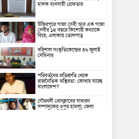
মাদক ব্যবসায়ী গ্রেফতার
উজিরপুরে গাজা সেবী আর এক গাজা
সেবীর ১৪ বছরে কিশোরী কন্যাকে
বিয়ে, এলাকায় তোলপাড়
বরিশাল সংস্কৃতিকেন্দ্রের ৩৬ জুলাই
সেমিনার
পরিবর্তনের প্রতিশ্রুতি থেকে
রাজনৈতিক অস্থিরতা: কোথায় যাচ্ছে
বাংলাদেশ?
গৌরনদী প্রেসক্লাবের সাধারণ
সম্পাদকের ওপর হামলা, জেলা
সাংবাদিক ইউনিয়নের নিন্দা
১৭ বছরের সাজাপ্রাপ্ত অস্ত্র মামলার
পলাতক আসামি র‍্যাব-৮ এর
অভিযানে গ্রেফতার