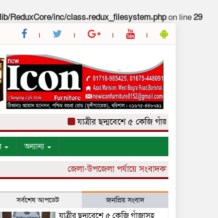
lib/ReduxCore/inc/class.redux_filesystem.php
on line
29
যাত্রীর ছদ্মবেশে ৫ কেজি গাঁজাসহ মাদক ব্যবসায়ী
র
অন্যান্য
জেলা-উপজেলা পর্যায়ে সংবাদকর্মী নিয়োগ চলছে।
সর্বশেষ আপডেট
জনপ্রিয় সংবাদ
যাত্রীর ছদ্মবেশে ৫ কেজি গাঁজাসহ