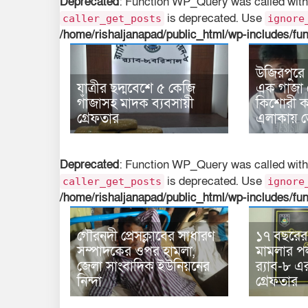
Deprecated
: Function WP_Query was called with
is deprecated. Use
caller_get_posts
ignore
/home/rishaljanapad/public_html/wp-includes/fu
উজিরপুরে
যাত্রীর ছদ্মবেশে ৫ কেজি
এক গাজা 
গাঁজাসহ মাদক ব্যবসায়ী
কিশোরী কন
গ্রেফতার
এলাকায় 
Deprecated
: Function WP_Query was called with
is deprecated. Use
caller_get_posts
ignore
/home/rishaljanapad/public_html/wp-includes/fu
গৌরনদী প্রেসক্লাবের সাধারণ
১৭ বছরের সা
সম্পাদকের ওপর হামলা,
মামলার 
জেলা সাংবাদিক ইউনিয়নের
র‍্যাব-৮ 
নিন্দা
গ্রেফতার