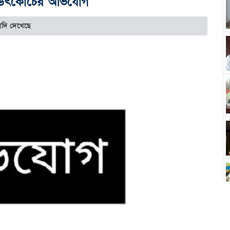
া উৎকোচের অভিযোগ
াদি দেখেছে