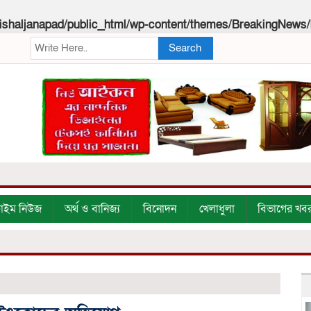
ishaljanapad/public_html/wp-content/themes/BreakingNews/
Search
্রাইম নিউজ
অর্থ ও বানিজ্য
বিনোদন
খেলাধুলা
বিভাগের খব