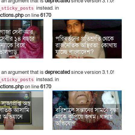
 an argument that is
deprecated
since version 3.1.0!
instead. in
_sticky_posts
nctions.php
on line
6170
 গাজা সেবী আর
সেবীর ১৪ বছরে
পরিবর্তনের প্রতিশ্রুতি থেকে
্যাকে বিয়ে,
রাজনৈতিক অস্থিরতা: কোথায়
তোলপাড়
যাচ্ছে বাংলাদেশ?
 an argument that is
deprecated
since version 3.1.0!
instead. in
_sticky_posts
nctions.php
on line
6170
জাপ্রাপ্ত অস্ত্র
পলাতক আসামি
বরিশালে সন্তানের সামনে বৃদ্ধা
এর অভিযানে
মাকে কুপিয়ে জখম। থানায়
অভিযোগ