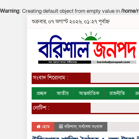
Warning
: Creating default object from empty value in
/home/r
শুক্রবার, ০৭ অগাস্ট ২০২৬, ০১:২৭ পূর্বাহ্ন
সংবাদ শিরোনাম :
প্রচ্ছদ
জাতীয়
আন্তর্জাতিক
রাজনীতি
ক
নোটিশ :
হোম
বরিশাল
,
সর্বশেষ সংবাদ