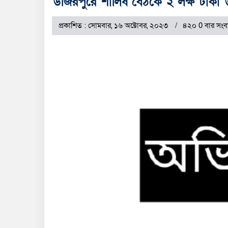
উজিরপুরে শালিষ বৈঠকে ২ লক্ষ টাক
প্রকাশিত : সোমবার, ১৬ অক্টোবর, ২০২৩
৪২০ 0 বার সংব