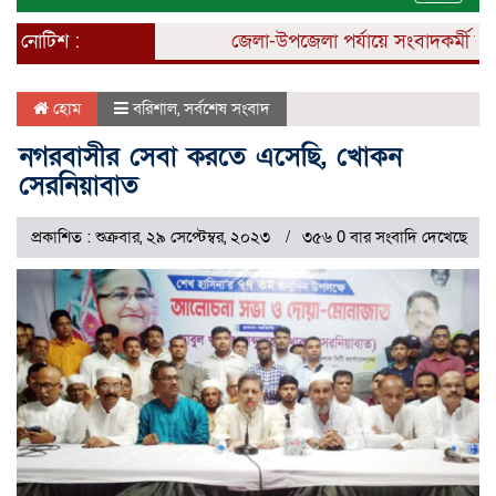
naviga
নোটিশ :
জেলা-উপজেলা পর্যায়ে সংবাদকর্মী নিয়ো
হোম
বরিশাল
,
সর্বশেষ সংবাদ
নগরবাসীর সেবা করতে এসেছি, খোকন
সেরনিয়াবাত
প্রকাশিত : শুক্রবার, ২৯ সেপ্টেম্বর, ২০২৩
৩৫৬ 0 বার সংবাদি দেখেছে