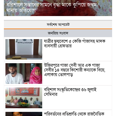
বরিশালে সন্তানের সামনে বৃদ্ধা মাকে কুপিয়ে জখম।
থানায় অভিযোগ
সর্বশেষ আপডেট
জনপ্রিয় সংবাদ
যাত্রীর ছদ্মবেশে ৫ কেজি গাঁজাসহ মাদক
ব্যবসায়ী গ্রেফতার
উজিরপুরে গাজা সেবী আর এক গাজা
সেবীর ১৪ বছরে কিশোরী কন্যাকে বিয়ে,
এলাকায় তোলপাড়
বরিশাল সংস্কৃতিকেন্দ্রের ৩৬ জুলাই
সেমিনার
পরিবর্তনের প্রতিশ্রুতি থেকে রাজনৈতিক