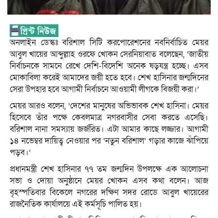
অনলাইন ডেস্কঃ বরিশাল সিটি করপোরেশনের নবনির্বাচিত মেয়র
আবুল খায়ের আব্দুল্লাহ ওরফে খোকন সেরনিয়াবাত বলেছেন, ‘জাতীয়
নির্বাচনকে সামনে রেখে দেশি-বিদেশি অনেক ষড়যন্ত্র হচ্ছে। এসব
মোকাবিলা করেই আমাদের জয়ী হতে হবে। শেখ হাসিনার জন্মদিনের
সেরা উপহার হবে আগামী নির্বাচনে আওয়ামী লীগকে বিজয়ী করা।’
মেয়র আরও বলেন, ‘দেশের মানুষের অভিভাবক শেখ হাসিনা। মেয়র
হিসেবে তাঁর পক্ষে কেবলমাত্র নগরবাসীর সেবা করতে এসেছি।
বরিশাল নানা সমস্যায় জর্জরিত। এটা আমার কাছে লজ্জার। আগামী
১৪ নভেম্বর দায়িত্ব নেওয়ার পর ‘নতুন বরিশাল’ গড়ার কাজে ঝাঁপিয়ে
পড়ব।’
প্রধানমন্ত্রী শেখ হাসিনার ৭৭ তম জন্মদিন উপলক্ষে এক আলোচনা
সভা ও দোয়া অনুষ্ঠানে মেয়র খোকন এসব কথা বলেন। আজ
বৃহস্পতিবার বিকেলে নগরের দক্ষিণ সদর রোডে আবুল খায়েরের
রাজনৈতিক কার্যালয়ে এই কর্মসূচি পালিত হয়।