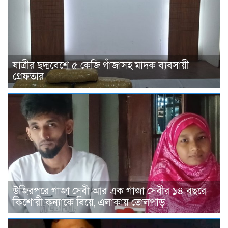
যাত্রীর ছদ্মবেশে ৫ কেজি গাঁজাসহ মাদক ব্যবসায়ী
গ্রেফতার
উজিরপুরে গাজা সেবী আর এক গাজা সেবীর ১৪ বছরে
কিশোরী কন্যাকে বিয়ে, এলাকায় তোলপাড়