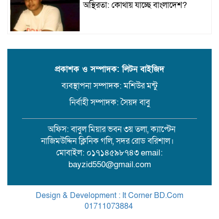
অস্থিরতা: কোথায় যাচ্ছে বাংলাদেশ?
গৌরনদী প্রেসক্লাবের সাধারণ সম্পাদকের
ওপর হামলা, জেলা সাংবাদিক ইউনিয়নের
নিন্দা
প্রকাশক ও সম্পাদক: লিটন বাইজিদ
ব্যবস্থাপনা সম্পাদক: মশিউর মন্টু
১৭ বছরের সাজাপ্রাপ্ত অস্ত্র মামলার পলাতক
আসামি র‍্যাব-৮ এর অভিযানে গ্রেফতার
নির্বাহী সম্পাদক: সৈয়দ বাবু
অফিস: বাবুল মিয়ার ভবন ৩য় তলা, ক্যাপ্টেন
বরিশালে সন্তানের সামনে বৃদ্ধা মাকে
নাজিমউদ্দিন ক্লিনিক গলি, সদর রোড বরিশাল।
কুপিয়ে জখম। থানায় অভিযোগ
মোবাইল: ০১৭১৪৫৯৮৭৪৩ email:
bayzid550@gmail.com
লাকুটিয়া খাল খনন ছাড়াই ফেরত গেল
কোটি কোটি টাকার সরকারি বরাদ্দ
Design & Development : It Corner BD.Com
01711073884
.
Theme Customized By
BreakingNews