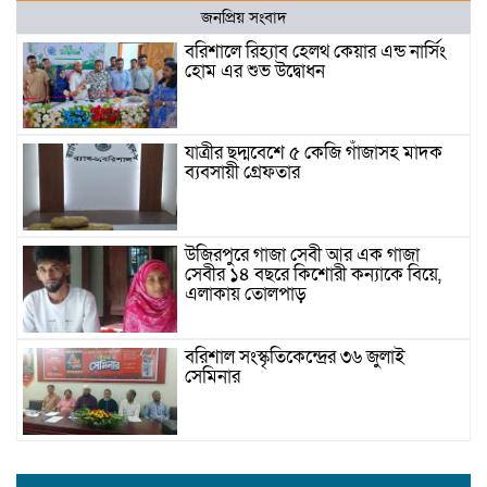
জনপ্রিয় সংবাদ
বরিশালে রিহ্যাব হেলথ কেয়ার এন্ড নার্সিং
হোম এর শুভ উদ্বোধন
যাত্রীর ছদ্মবেশে ৫ কেজি গাঁজাসহ মাদক
ব্যবসায়ী গ্রেফতার
উজিরপুরে গাজা সেবী আর এক গাজা
সেবীর ১৪ বছরে কিশোরী কন্যাকে বিয়ে,
এলাকায় তোলপাড়
বরিশাল সংস্কৃতিকেন্দ্রের ৩৬ জুলাই
সেমিনার
পরিবর্তনের প্রতিশ্রুতি থেকে রাজনৈতিক
অস্থিরতা: কোথায় যাচ্ছে বাংলাদেশ?