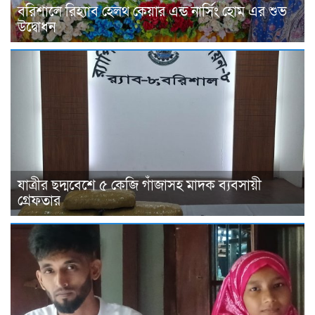
বরিশালে রিহ্যাব হেলথ কেয়ার এন্ড নার্সিং হোম এর শুভ
উদ্বোধন
যাত্রীর ছদ্মবেশে ৫ কেজি গাঁজাসহ মাদক ব্যবসায়ী
গ্রেফতার