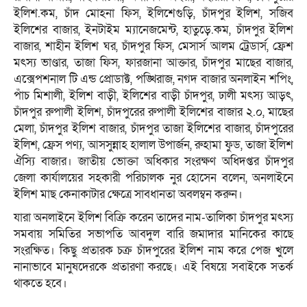
ইলিশ.কম, চাঁদ মোহনা ফিস, ইলিশেগুড়ি, চাঁদপুর ইলিশ, সজিব
ইলিশের বাজার, ইনটাইম ম্যানেজমেন্ট, হাতুড়ে.কম, চাঁদপুর ইলিশ
বাজার, শাহীন ইলিশ ঘর, চাঁদপুর ফিস, মেসার্স আলম ট্রেডার্স, ফ্রেশ
মৎস্য ভাণ্ডার, তাজা ফিস, ফারজানা আক্তার, চাঁদপুর মাছের বাজার,
এক্সেপশনাল টি এন্ড প্রোডাক্ট, পঙ্খিরাজ, নগদ বাজার অনলাইন শপিং,
পাঁচ মিশালী, ইলিশ বাড়ী, ইলিশের বাড়ী চাঁদপুর, ঢালী মৎস্য আড়ৎ,
চাঁদপুর রুপালী ইলিশ, চাঁদপুরের রুপালী ইলিশের বাজার ২.০, মাছের
মেলা, চাঁদপুর ইলিশ বাজার, চাঁদপুর তাজা ইলিশের বাজার, চাঁদপুরের
ইলিশ, ফ্রেস পণ্য, আসসুন্নাহ হালাল উপার্জন, রুহামা ফুড, তাজা ইলিশ
ঐস্যি বাজার। জাতীয় ভোক্তা অধিকার সংরক্ষণ অধিদপ্তর চাঁদপুর
জেলা কার্যালয়ের সহকারী পরিচালক নুর হোসেন বলেন, অনলাইনে
ইলিশ মাছ কেনাকাটার ক্ষেত্রে সাবধানতা অবলম্বন করুন।
যারা অনলাইনে ইলিশ বিক্রি করেন তাদের নাম-তালিকা চাঁদপুর মৎস্য
সমবায় সমিতির সভাপতি আবদুল বারি জমাদার মানিকের কাছে
সংরক্ষিত। কিছু প্রতারক চক্র চাঁদপুরের ইলিশ নাম করে পেজ খুলে
নানাভাবে মানুষদেরকে প্রতারণা করছে। এই বিষয়ে সবাইকে সতর্ক
থাকতে হবে।