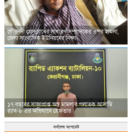
গৌরনদী প্রেসক্লাবের সাধারণ সম্পাদকের ওপর হামলা,
জেলা সাংবাদিক ইউনিয়নের নিন্দা
১৭ বছরের সাজাপ্রাপ্ত অস্ত্র মামলার পলাতক আসামি
র‍্যাব-৮ এর অভিযানে গ্রেফতার
সর্বশেষ আপডেট