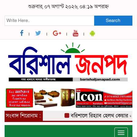
শুক্রবার, ০৭ অগাস্ট ২০২৬, ০৪:১৯ অপরাহ্ন
Search
সংবাদ শিরোনাম :
বরিশালে রিহ্যাব হেলথ কেয়ার এন্ড না
Toggle