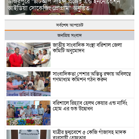
উজিরপুরে “ষ্টার্টআপ সাইন্স প্রজেক্ট এন্ড ইননোভেশন
আইডিয়া সোকেজিং প্রোগ্রাম” অনুষ্ঠিত
সর্বশেষ আপডেট
জনপ্রিয় সংবাদ
জাতীয় সাংবাদিক সংস্থা বরিশাল জেলা
কমিটি অনুমোদন
সাংবাদিকতা পেশার অস্তিত্ব রক্ষায় অবিলম্বে
গণমাধ্যম কমিশন গঠন করুন
বরিশালে রিহ্যাব হেলথ কেয়ার এন্ড নার্সিং
হোম এর শুভ উদ্বোধন
যাত্রীর ছদ্মবেশে ৫ কেজি গাঁজাসহ মাদক
ব্যবসায়ী গ্রেফতার