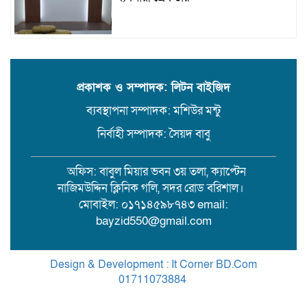
উজিরপুরে গাজা সেবী আর এক গাজা
সেবীর ১৪ বছরে কিশোরী কন্যাকে বিয়ে,
এলাকায় তোলপাড়
প্রকাশক ও সম্পাদক: লিটন বাইজিদ
ব্যবস্থাপনা সম্পাদক: মশিউর মন্টু
বরিশাল সংস্কৃতিকেন্দ্রের ৩৬ জুলাই
সেমিনার
নির্বাহী সম্পাদক: সৈয়দ বাবু
অফিস: বাবুল মিয়ার ভবন ৩য় তলা, ক্যাপ্টেন
পরিবর্তনের প্রতিশ্রুতি থেকে রাজনৈতিক
নাজিমউদ্দিন ক্লিনিক গলি, সদর রোড বরিশাল।
অস্থিরতা: কোথায় যাচ্ছে বাংলাদেশ?
মোবাইল: ০১৭১৪৫৯৮৭৪৩ email:
bayzid550@gmail.com
গৌরনদী প্রেসক্লাবের সাধারণ সম্পাদকের
ওপর হামলা, জেলা সাংবাদিক ইউনিয়নের
Design & Development : It Corner BD.Com
নিন্দা
01711073884
.
Theme Customized By
BreakingNews
১৭ বছরের সাজাপ্রাপ্ত অস্ত্র মামলার পলাতক