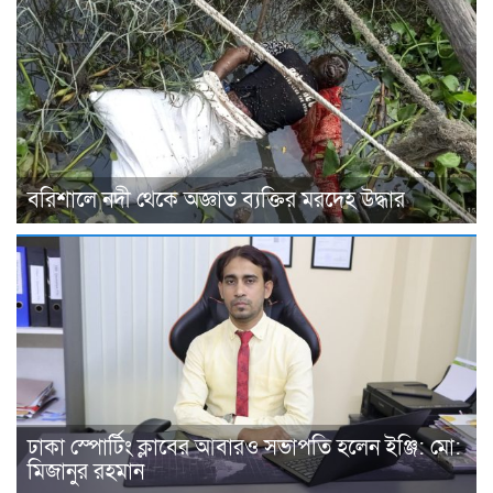
বরিশালে নদী থেকে অজ্ঞাত ব্যক্তির মরদেহ উদ্ধার
ঢাকা স্পোর্টিং ক্লাবের আবারও সভাপতি হলেন ইঞ্জি: মো:
মিজানুর রহমান