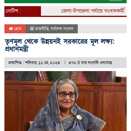
naviga
নোটিশ :
জেলা-উপজেলা পর্যায়ে সংবাদকর্মী নিয়োগ
হোম
রাজনীতি
,
সর্বশেষ সংবাদ
তৃণমূল থেকে উন্নয়নই সরকারের মূল লক্ষ্য:
প্রধানমন্ত্রী
প্রকাশিত : শনিবার, ১১ মে, ২০২৪
৪৭২ 0 বার সংবাদি দেখেছে