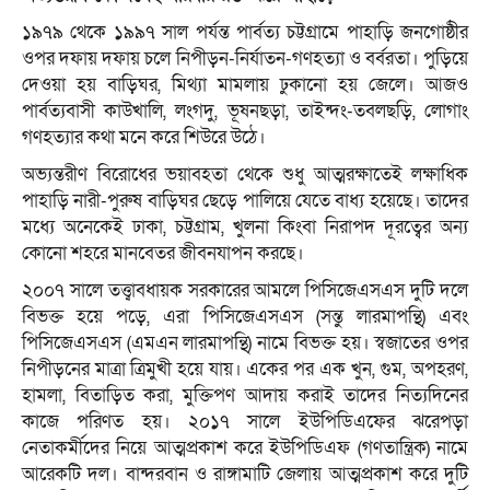
১৯৭৯ থেকে ১৯৯৭ সাল পর্যন্ত পার্বত্য চট্টগ্রামে পাহাড়ি জনগোষ্ঠীর
ওপর দফায় দফায় চলে নিপীড়ন-নির্যাতন-গণহত্যা ও বর্বরতা। পুড়িয়ে
দেওয়া হয় বাড়িঘর, মিথ্যা মামলায় ঢুকানো হয় জেলে। আজও
পার্বত্যবাসী কাউখালি, লংগদু, ভূষনছড়া, তাইন্দং-তবলছড়ি, লোগাং
গণহত্যার কথা মনে করে শিউরে উঠে।
অভ্যন্তরীণ বিরোধের ভয়াবহতা থেকে শুধু আত্মরক্ষাতেই লক্ষাধিক
পাহাড়ি নারী-পুরুষ বাড়িঘর ছেড়ে পালিয়ে যেতে বাধ্য হয়েছে। তাদের
মধ্যে অনেকেই ঢাকা, চট্টগ্রাম, খুলনা কিংবা নিরাপদ দূরত্বের অন্য
কোনো শহরে মানবেতর জীবনযাপন করছে।
২০০৭ সালে তত্ত্বাবধায়ক সরকারের আমলে পিসিজেএসএস দুটি দলে
বিভক্ত হয়ে পড়ে, এরা পিসিজেএসএস (সন্তু লারমাপন্থি) এবং
পিসিজেএসএস (এমএন লারমাপন্থি) নামে বিভক্ত হয়। স্বজাতের ওপর
নিপীড়নের মাত্রা ত্রিমুখী হয়ে যায়। একের পর এক খুন, গুম, অপহরণ,
হামলা, বিতাড়িত করা, মুক্তিপণ আদায় করাই তাদের নিত্যদিনের
কাজে পরিণত হয়। ২০১৭ সালে ইউপিডিএফের ঝরেপড়া
নেতাকর্মীদের নিয়ে আত্মপ্রকাশ করে ইউপিডিএফ (গণতান্ত্রিক) নামে
আরেকটি দল। বান্দরবান ও রাঙ্গামাটি জেলায় আত্মপ্রকাশ করে দুটি