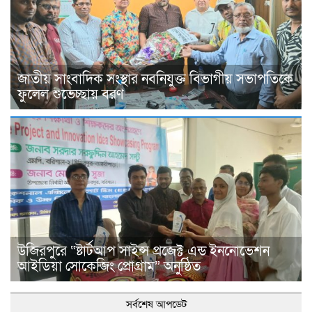
জাতীয় সাংবাদিক সংস্থার নবনিযুক্ত বিভাগীয় সভাপতিকে
ফুলেল শুভেচ্ছায় বরণ
উজিরপুরে “ষ্টার্টআপ সাইন্স প্রজেক্ট এন্ড ইননোভেশন
আইডিয়া সোকেজিং প্রোগ্রাম” অনুষ্ঠিত
সর্বশেষ আপডেট