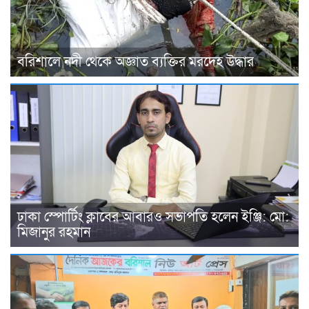
বরিশালে নদী থেকে অজ্ঞাত ব্যক্তির মরদেহ উদ্ধার
ঢাকা স্পোর্টিং ক্লাবের আবারও সভাপতি হলেন ইঞ্জি: মো:
মিজানুর রহমান