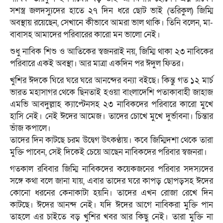
সশস্ত্র জলদস্যুদের হাতে ২৭ দিন ধরে ছোট ভাই (তরিকুল) জিম্মি
অবস্থায় রয়েছেন, সেখানে কীভাবে আমরা ভাল থাকি। তিনি বলেন, মা-
বাবাসহ আমাদের পরিবারের কারো মন ভালো নেই।
শুধু নাবিক শিশু ও আতিকের স্বজনরাই নয়, জিম্মি থাকা ২৩ নাবিকের
পরিবারে একই অবস্থা। আর মাত্রা একদিন পর ঈদুল ফিতর।
খুশির ঈদকে ঘিরে ঘরে ঘরে আনন্দের বন্যা বইছে। কিন্তু গত ১২ মার্চ
ভারত মহাসাগর থেকে ছিনতাই হওয়া বাংলাদেশি পতাকাবাহী জাহাজ
এমভি আবদুল্লাহ ক্যাপ্টেনসহ ২৩ নাবিকদের পরিবারে কারো মুখে
হাসি নেই। নেই ঈদের আমেজ। তাদের চোখে মুখে দুর্ভাবনা। চিন্তার
ভাঁজ কপালে।
তাদের দিন কাটছে চরম উদ্বেগ উৎকণ্ঠায়। কবে জিম্মিদশা থেকে তারা
মুক্তি পাবেন, সেই দিকেই চেয়ে আছেন নাবিকদের পরিবার স্বজনরা।
গতকাল রবিবার জিম্মি নাবিকদের কয়েকজনের পরিবার সদস্যদের
সঙ্গে কথা বলে জানা যায়, এবার তাদের ঘরে কাপড় ছোপড়সহ ঈদের
কোনো ধরনের কেনাকাটা হয়নি। তাদের এখন রোজা রেখে দিন
কাটছে। ঈদের আনন্দ নেই। যদি ঈদের আগে নাবিকরা মুক্তি পান
তাহলে এর চাইতে বড় খুশির খবর আর কিছু নেই। তারা মুক্তি না