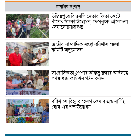
জনপ্রিয় সংবাদ
উজিরপুরে বিএনপি নেতার ফিতা কেটে
বাঁশের সাঁকো উদ্বোধন, ফেসবুকে আলোচনা
-সমালোচনার ঝড়
জাতীয় সাংবাদিক সংস্থা বরিশাল জেলা
কমিটি অনুমোদন
সাংবাদিকতা পেশার অস্তিত্ব রক্ষায় অবিলম্বে
গণমাধ্যম কমিশন গঠন করুন
বরিশালে রিহ্যাব হেলথ কেয়ার এন্ড নার্সিং
হোম এর শুভ উদ্বোধন
যাত্রীর ছদ্মবেশে ৫ কেজি গাঁজাসহ মাদক
ব্যবসায়ী গ্রেফতার