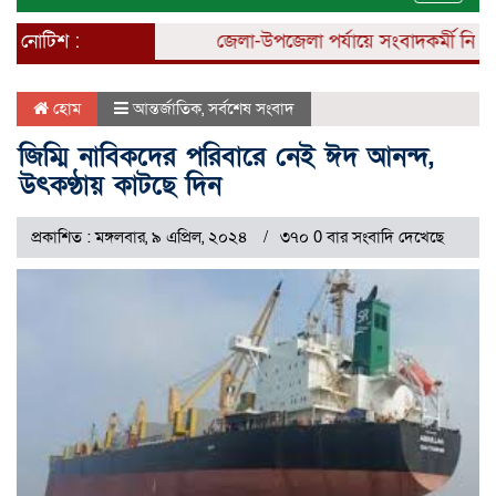
naviga
নোটিশ :
জেলা-উপজেলা পর্যায়ে সংবাদকর্মী নিয়োগ চল
হোম
আন্তর্জাতিক
,
সর্বশেষ সংবাদ
জিম্মি নাবিকদের পরিবারে নেই ঈদ আনন্দ,
উৎকণ্ঠায় কাটছে দিন
প্রকাশিত : মঙ্গলবার, ৯ এপ্রিল, ২০২৪
৩৭০ 0 বার সংবাদি দেখেছে