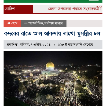
naviga
নোটিশ :
জেলা-উপজেলা পর্যায়ে সংবাদকর্মী নিয়োগ
হোম
আন্তর্জাতিক
,
সর্বশেষ সংবাদ
কদরের রাতে আল আকসায় লাখো মুসল্লির ঢল
প্রকাশিত : রবিবার, ৭ এপ্রিল, ২০২৪
৩২৫ 0 বার সংবাদি দেখেছে