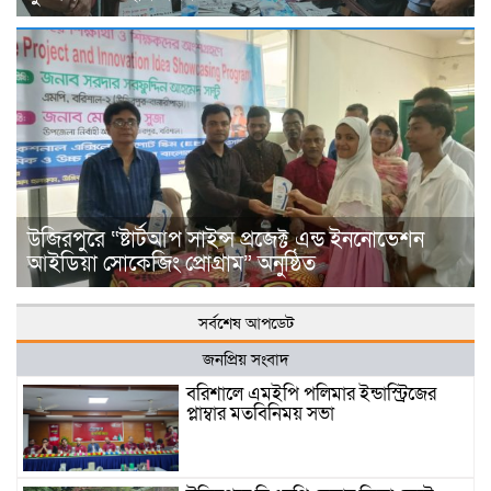
উজিরপুরে “ষ্টার্টআপ সাইন্স প্রজেক্ট এন্ড ইননোভেশন
আইডিয়া সোকেজিং প্রোগ্রাম” অনুষ্ঠিত
সর্বশেষ আপডেট
জনপ্রিয় সংবাদ
বরিশালে এমইপি পলিমার ইন্ডাস্ট্রিজের
প্লাম্বার মতবিনিময় সভা