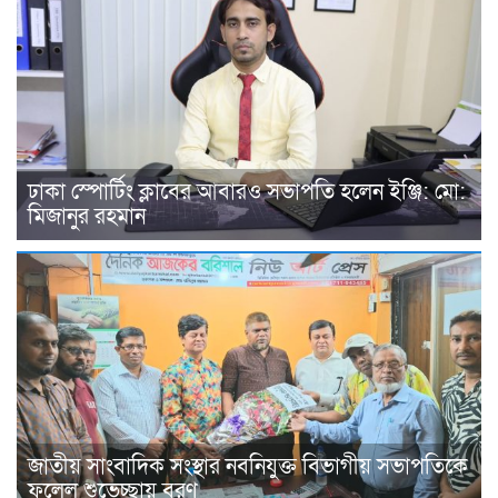
ঢাকা স্পোর্টিং ক্লাবের আবারও সভাপতি হলেন ইঞ্জি: মো:
মিজানুর রহমান
জাতীয় সাংবাদিক সংস্থার নবনিযুক্ত বিভাগীয় সভাপতিকে
ফুলেল শুভেচ্ছায় বরণ