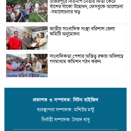
উজিরপুরে বিএনপি নেতার ফিতা কেটে
বাঁশের সাঁকো উদ্বোধন, ফেসবুকে আলোচনা
-সমালোচনার ঝড়
জাতীয় সাংবাদিক সংস্থা বরিশাল জেলা
কমিটি অনুমোদন
সাংবাদিকতা পেশার অস্তিত্ব রক্ষায় অবিলম্বে
গণমাধ্যম কমিশন গঠন করুন
বরিশালে রিহ্যাব হেলথ কেয়ার এন্ড নার্সিং
হোম এর শুভ উদ্বোধন
প্রকাশক ও সম্পাদক: লিটন বাইজিদ
ব্যবস্থাপনা সম্পাদক: মশিউর মন্টু
যাত্রীর ছদ্মবেশে ৫ কেজি গাঁজাসহ মাদক
ব্যবসায়ী গ্রেফতার
নির্বাহী সম্পাদক: সৈয়দ বাবু