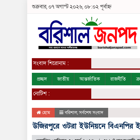
শুক্রবার, ০৭ অগাস্ট ২০২৬, ০৮:০২ পূর্বাহ্ন
সংবাদ শিরোনাম :
প্রচ্ছদ
জাতীয়
আন্তর্জাতিক
রাজনীতি
ক
নোটিশ :
হোম
বরিশাল
,
সর্বশেষ সংবাদ
উজিরপুরে ওটরা ইউনিয়নে বিএনপির ইফত