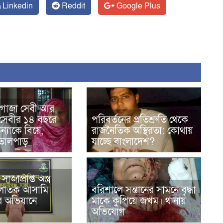
Linkedin
Reddit
Google Plus
 গাজা সেবী আর
সেবীর ১৪ বছরে
পরিবর্তনের প্রতিশ্রুতি থেকে
্যাকে বিয়ে,
রাজনৈতিক অস্থিরতা: কোথায়
তোলপাড়
যাচ্ছে বাংলাদেশ?
জাপ্রাপ্ত অস্ত্র
পলাতক আসামি
বরিশালে সন্তানের সামনে বৃদ্ধা
এর অভিযানে
মাকে কুপিয়ে জখম। থানায়
অভিযোগ