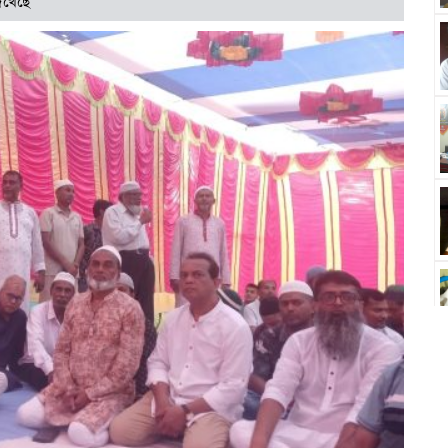
েখেছে