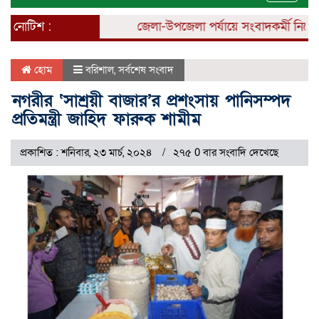
naviga
নোটিশ :
জেলা-উপজেলা পর্যায়ে সংবাদকর্মী নিয়োগ চল
হোম
বরিশাল
,
সর্বশেষ সংবাদ
নগরীর ‘সাশ্রয়ী বাজার’র প্রশংসায় পানিসম্পদ
প্রতিমন্ত্রী জাহিদ ফারুক শামীম
প্রকাশিত : শনিবার, ২৩ মার্চ, ২০২৪
২৭৫ 0 বার সংবাদি দেখেছে