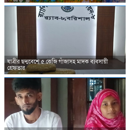
যাত্রীর ছদ্মবেশে ৫ কেজি গাঁজাসহ মাদক ব্যবসায়ী
গ্রেফতার