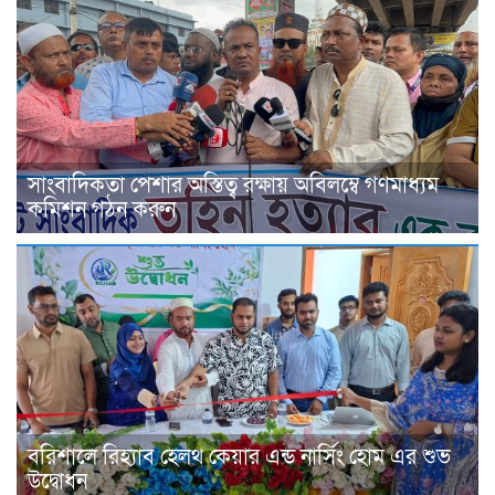
সাংবাদিকতা পেশার অস্তিত্ব রক্ষায় অবিলম্বে গণমাধ্যম
কমিশন গঠন করুন
বরিশালে রিহ্যাব হেলথ কেয়ার এন্ড নার্সিং হোম এর শুভ
উদ্বোধন