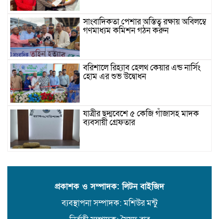
সাংবাদিকতা পেশার অস্তিত্ব রক্ষায় অবিলম্বে
গণমাধ্যম কমিশন গঠন করুন
বরিশালে রিহ্যাব হেলথ কেয়ার এন্ড নার্সিং
হোম এর শুভ উদ্বোধন
যাত্রীর ছদ্মবেশে ৫ কেজি গাঁজাসহ মাদক
ব্যবসায়ী গ্রেফতার
উজিরপুরে গাজা সেবী আর এক গাজা
সেবীর ১৪ বছরে কিশোরী কন্যাকে বিয়ে,
এলাকায় তোলপাড়
প্রকাশক ও সম্পাদক: লিটন বাইজিদ
ব্যবস্থাপনা সম্পাদক: মশিউর মন্টু
বরিশাল সংস্কৃতিকেন্দ্রের ৩৬ জুলাই
সেমিনার