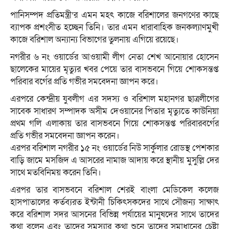
পানিসম্পদ প্রতিমন্ত্রী’র এমন মহৎ কাজে বরিশালের জনগণের কাছে
ব্যাপক প্রশংসীত হচ্ছেন তিনি। তার এমন ধারাবাহিক জনকল্যাণমুখী
কাজে বরিশাল অন্যান্য বিভাগের তুলনায় এগিয়ে রয়েছে।
নগরীর ৬ নং ওয়ার্ডের আওয়ামী লীগ নেতা শেখ আনোয়ার হোসেন
ছালেকের মায়ের মৃত্যুর খবর পেয়ে তার বাসভবনে গিয়ে শোকসন্তপ্ত
পরিবার বর্গের প্রতি গভীর সমবেদনা জ্ঞাপন করে।
এরপরে কেন্দ্রীয় যুবলীগ এর সদস্য ও বরিশাল মহানগর ছাত্রলীগের
সাবেক সাধারণ সম্পাদক অসীম দেওয়ানের পিতার মৃত্যুতে কাউনিয়া
প্রথম গলি এলাকায় তার বাসভবনে গিয়ে শোকসন্তপ্ত পরিবারবর্গের
প্রতি গভীর সমবেদনা জ্ঞাপন করেন।
এরপর বরিশাল নগরীর ১৫ নং ওয়ার্ডের নিউ সার্কুলার রোডস্থ পেশকার
বাড়ি জামে মসজিদ এ আসরের নামাজ আদায় করে স্থানীয় মুসুল্লি দের
সাথে মতবিনিময় করেন তিনি।
এরপর তার বাসভবনে বরিশাল শেরই বাংলা মেডিকেল কলেজ
হাসপাতালের কর্তব্যরত ইন্টানী চিকিৎসকদের সাথে সৌজন্য সাক্ষাৎ
করে বরিশাল সদর আসনের বিভিন্ন পর্যায়ের মানুষদের সাথে তাদের
কথা বলেন এবং তাদের সমস্যার কথা শুনে তাদের সমাধানের চেষ্টা