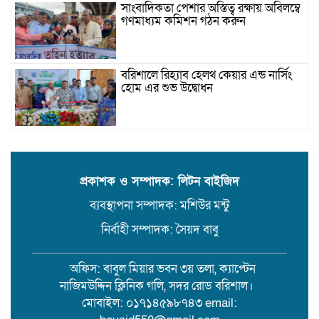
সাংবাদিকতা পেশার অস্তিত্ব রক্ষায় অবিলম্বে
গণমাধ্যম কমিশন গঠন করুন
বরিশালে রিহ্যাব হেলথ কেয়ার এন্ড নার্সিং
হোম এর শুভ উদ্বোধন
যাত্রীর ছদ্মবেশে ৫ কেজি গাঁজাসহ মাদক
ব্যবসায়ী গ্রেফতার
প্রকাশক ও সম্পাদক: লিটন বাইজিদ
ব্যবস্থাপনা সম্পাদক: মশিউর মন্টু
উজিরপুরে গাজা সেবী আর এক গাজা
সেবীর ১৪ বছরে কিশোরী কন্যাকে বিয়ে,
নির্বাহী সম্পাদক: সৈয়দ বাবু
এলাকায় তোলপাড়
অফিস: বাবুল মিয়ার ভবন ৩য় তলা, ক্যাপ্টেন
বরিশাল সংস্কৃতিকেন্দ্রের ৩৬ জুলাই
নাজিমউদ্দিন ক্লিনিক গলি, সদর রোড বরিশাল।
সেমিনার
মোবাইল: ০১৭১৪৫৯৮৭৪৩ email: