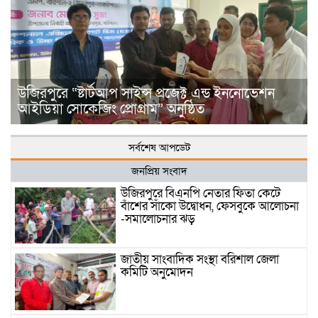
উজিরপুরে “ষ্টার্টআপ সাইন্স প্রজেক্ট এন্ড ইননোভেশন
আইডিয়া সোকেজিং প্রোগ্রাম” অনুষ্ঠিত
সর্বশেষ আপডেট
জনপ্রিয় সংবাদ
উজিরপুরে বিএনপি নেতার ফিতা কেটে
বাঁশের সাঁকো উদ্বোধন, ফেসবুকে আলোচনা
-সমালোচনার ঝড়
জাতীয় সাংবাদিক সংস্থা বরিশাল জেলা
কমিটি অনুমোদন