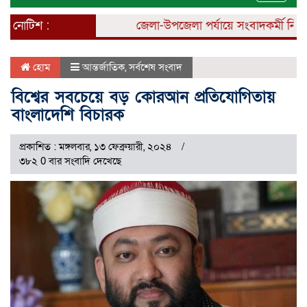
naviga
নোটিশ :
জেলা-উপজেলা পর্যায়ে সংবাদকর্মী নিয়োগ চ
হোম
আন্তর্জাতিক
,
সর্বশেষ সংবাদ
বিশ্বের সবচেয়ে বড় কোরআন প্রতিযোগিতায়
বাংলাদেশি বিচারক
প্রকাশিত : মঙ্গলবার, ১৩ ফেব্রুয়ারী, ২০২৪
৩৮২ 0 বার সংবাদি দেখেছে