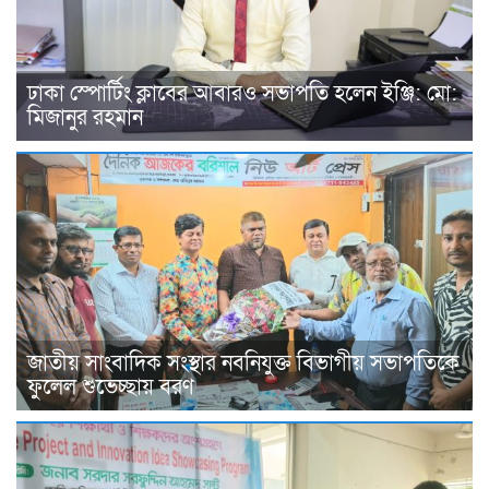
ঢাকা স্পোর্টিং ক্লাবের আবারও সভাপতি হলেন ইঞ্জি: মো:
মিজানুর রহমান
জাতীয় সাংবাদিক সংস্থার নবনিযুক্ত বিভাগীয় সভাপতিকে
ফুলেল শুভেচ্ছায় বরণ