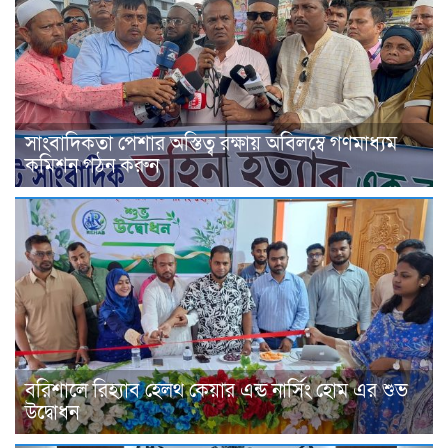
সাংবাদিকতা পেশার অস্তিত্ব রক্ষায় অবিলম্বে গণমাধ্যম
কমিশন গঠন করুন
বরিশালে রিহ্যাব হেলথ কেয়ার এন্ড নার্সিং হোম এর শুভ
উদ্বোধন