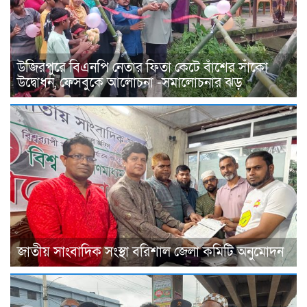
উজিরপুরে বিএনপি নেতার ফিতা কেটে বাঁশের সাঁকো
উদ্বোধন, ফেসবুকে আলোচনা -সমালোচনার ঝড়
জাতীয় সাংবাদিক সংস্থা বরিশাল জেলা কমিটি অনুমোদন