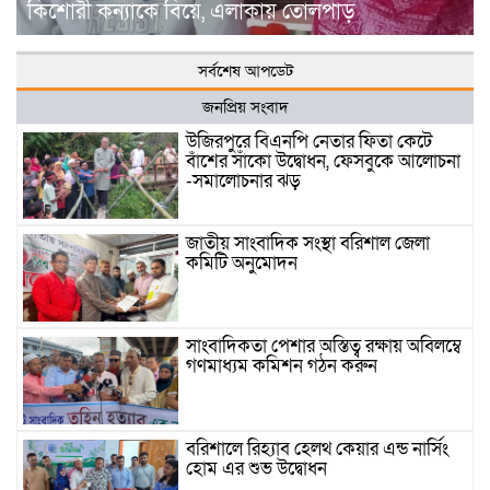
কিশোরী কন্যাকে বিয়ে, এলাকায় তোলপাড়
সর্বশেষ আপডেট
জনপ্রিয় সংবাদ
উজিরপুরে বিএনপি নেতার ফিতা কেটে
বাঁশের সাঁকো উদ্বোধন, ফেসবুকে আলোচনা
-সমালোচনার ঝড়
জাতীয় সাংবাদিক সংস্থা বরিশাল জেলা
কমিটি অনুমোদন
সাংবাদিকতা পেশার অস্তিত্ব রক্ষায় অবিলম্বে
গণমাধ্যম কমিশন গঠন করুন
বরিশালে রিহ্যাব হেলথ কেয়ার এন্ড নার্সিং
হোম এর শুভ উদ্বোধন