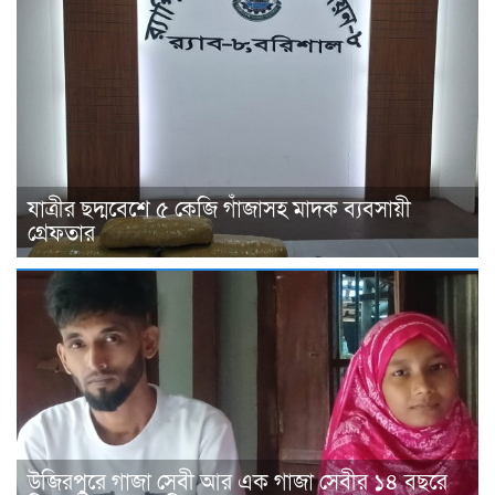
যাত্রীর ছদ্মবেশে ৫ কেজি গাঁজাসহ মাদক ব্যবসায়ী
গ্রেফতার
উজিরপুরে গাজা সেবী আর এক গাজা সেবীর ১৪ বছরে