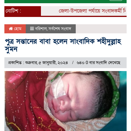
naviga
নোটিশ :
জেলা-উপজেলা পর্যায়ে সংবাদকর্মী নিয়োগ 
হোম
বরিশাল
,
সর্বশেষ সংবাদ
পুত্র সন্তানের বাবা হলেন সাংবাদিক শহীদুল্লাহ
সুমন
প্রকাশিত : শুক্রবার, ৫ জানুয়ারী, ২০২৪
৬৪০ 0 বার সংবাদি দেখেছে