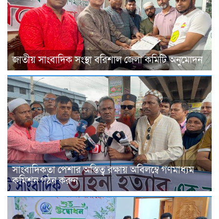
জাতীয় সাংবাদিক সংস্থা বরিশাল জেলা কমিটি অনুমোদন
সাংবাদিকতা পেশার অস্তিত্ব রক্ষায় অবিলম্বে গণমাধ্যম
কমিশন গঠন করুন