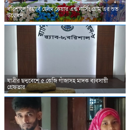
বরিশালে রিহ্যাব হেলথ কেয়ার এন্ড নার্সিং হোম এর শুভ
উদ্বোধন
যাত্রীর ছদ্মবেশে ৫ কেজি গাঁজাসহ মাদক ব্যবসায়ী
গ্রেফতার