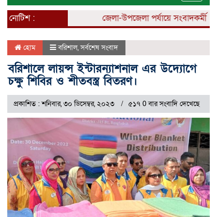
naviga
নোটিশ :
জেলা-উপজেলা পর্যায়ে সংবাদকর্মী নিয়োগ
হোম
বরিশাল
,
সর্বশেষ সংবাদ
বরিশালে লায়ন্স ইন্টারন্যাশনাল এর উদ্যোগে
চক্ষু শিবির ও শীতবস্ত্র বিতরণ।
প্রকাশিত : শনিবার, ৩০ ডিসেম্বর, ২০২৩
৫১৭ 0 বার সংবাদি দেখেছে