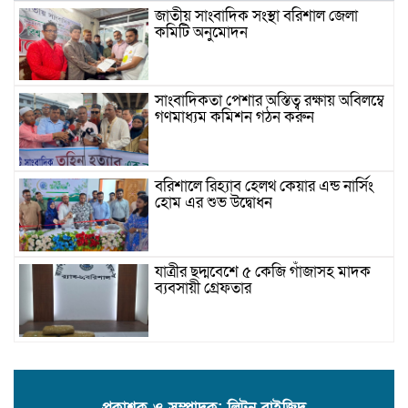
জাতীয় সাংবাদিক সংস্থা বরিশাল জেলা
কমিটি অনুমোদন
সাংবাদিকতা পেশার অস্তিত্ব রক্ষায় অবিলম্বে
গণমাধ্যম কমিশন গঠন করুন
বরিশালে রিহ্যাব হেলথ কেয়ার এন্ড নার্সিং
হোম এর শুভ উদ্বোধন
যাত্রীর ছদ্মবেশে ৫ কেজি গাঁজাসহ মাদক
ব্যবসায়ী গ্রেফতার
উজিরপুরে গাজা সেবী আর এক গাজা
সেবীর ১৪ বছরে কিশোরী কন্যাকে বিয়ে,
এলাকায় তোলপাড়
প্রকাশক ও সম্পাদক: লিটন বাইজিদ