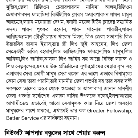
মুজিব,জেলা রিজিওন চেয়ারপারসন নাসিমা আলম,রিজিওন
চেয়ারপারসন ফাহামিদা বিউটি,লিও ক্লাব্স চেয়ারপারসন লায়ন মামুন
আহম্মেদ,লায়ন মনোয়ারা বেগম, বনানী মডেল টাউন ক্লাবের সম্মানিত
সদস্য লায়ন লুৎফর রহমান, লায়ন শাহনাজ পারভীন,লায়ন
আরিফুজ্জামান চৌধুরী,লায়ন খালেদ মিলন, লিও জেলা সভাপতি লিও
ইয়ারসিব হাসান ইয়াস,তার স্ত্রী লিও জুই আহমেদ, লিও জেলা
সেক্রেটারী অরিত্র রহমান,লিও আজিজ,লিও ফারহান,লিও মাসুম,লিও
আনিকা,লিও জারিক,আলফা লিও জাহিন সহ আরো বিভিন্ন লায়ন্স ও
লিও নেতৃবৃন্দের,এসময় উক্ত প্রতিষ্ঠানের সুপার,গ্রামের মেম্বার বৃন্দ সহ
এলাকার সেবা ভোগী মানুষ সেরা বলেন এর আগে এভাবে বিনামূল্যে
কোন সেবা তারা পায়নি,তাই মাননীয় জেলা গভর্ণর সহ তার সফর সঙ্গী
সকলকে তাদের অন্তর থেকে শুভেচ্ছা ও ভালোবাসা জানান।মাননীয়
জেলা গভর্ণর সর্বোশেষ এলাকা বাসির উপলক্ষে বলেন,ইনশাআল্লাহ
আগামীতেও এভাবেই আরো সেবামূলক কাজ নিয়ে জেলা অসহায়
মানুষদের পাশে থাকবে,, এখানেই তার কল Greater Fellowship,
Better Service এর সার্থকতা বহমান।
নিউজটি আপনার বন্ধুদের সাথে শেয়ার করুন