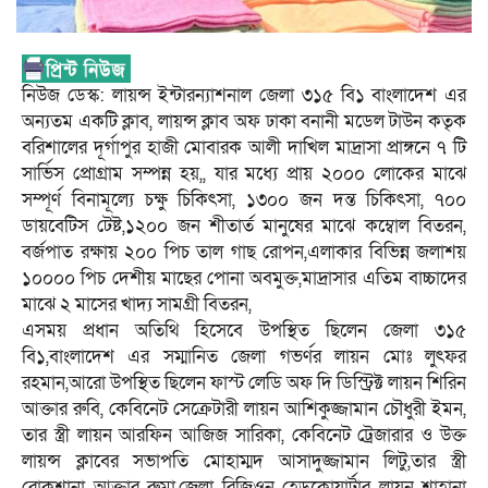
নিউজ ডেস্ক: লায়ন্স ইন্টারন্যাশনাল জেলা ৩১৫ বি১ বাংলাদেশ এর
অন্যতম একটি ক্লাব, লায়ন্স ক্লাব অফ ঢাকা বনানী মডেল টাউন কতৃক
বরিশালের দূর্গাপুর হাজী মোবারক আলী দাখিল মাদ্রাসা প্রাঙ্গনে ৭ টি
সার্ভিস প্রোগ্রাম সম্পন্ন হয়,, যার মধ্যে প্রায় ২০০০ লোকের মাঝে
সম্পূর্ণ বিনামূল্যে চক্ষু চিকিৎসা, ১৩০০ জন দন্ত চিকিৎসা, ৭০০
ডায়বেটিস টেষ্ট,১২০০ জন শীতার্ত মানুষের মাঝে কম্বোল বিতরন,
বর্জপাত রক্ষায় ২০০ পিচ তাল গাছ রোপন,এলাকার বিভিন্ন জলাশয়
১০০০০ পিচ দেশীয় মাছের পোনা অবমুক্ত,মাদ্রাসার এতিম বাচ্চাদের
মাঝে ২ মাসের খাদ্য সামগ্রী বিতরন,
এসময় প্রধান অতিথি হিসেবে উপস্থিত ছিলেন জেলা ৩১৫
বি১,বাংলাদেশ এর সম্মানিত জেলা গভর্ণর লায়ন মোঃ লুৎফর
রহমান,আরো উপস্থিত ছিলেন ফাস্ট লেডি অফ দি ডিস্ট্রিক্ট লায়ন শিরিন
আক্তার রুবি, কেবিনেট সেক্রেটারী লায়ন আশিকুজ্জামান চৌধুরী ইমন,
তার স্ত্রী লায়ন আরফিন আজিজ সারিকা, কেবিনেট ট্রেজারার ও উক্ত
লায়ন্স ক্লাবের সভাপতি মোহাম্মদ আসাদুজ্জামান লিটু,তার স্ত্রী
রোকশানা আক্তার রুমা,জেলা রিজিওন হেডকোয়ার্টার লায়ন শাহানা