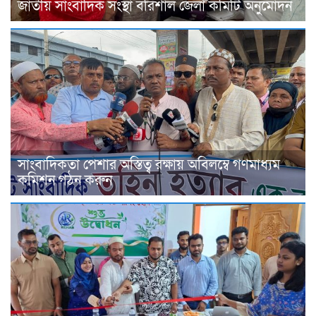
জাতীয় সাংবাদিক সংস্থা বরিশাল জেলা কমিটি অনুমোদন
সাংবাদিকতা পেশার অস্তিত্ব রক্ষায় অবিলম্বে গণমাধ্যম
কমিশন গঠন করুন