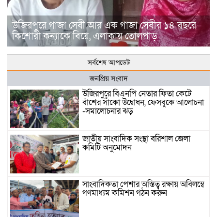
উজিরপুরে গাজা সেবী আর এক গাজা সেবীর ১৪ বছরে
কিশোরী কন্যাকে বিয়ে, এলাকায় তোলপাড়
সর্বশেষ আপডেট
জনপ্রিয় সংবাদ
উজিরপুরে বিএনপি নেতার ফিতা কেটে
বাঁশের সাঁকো উদ্বোধন, ফেসবুকে আলোচনা
-সমালোচনার ঝড়
জাতীয় সাংবাদিক সংস্থা বরিশাল জেলা
কমিটি অনুমোদন
সাংবাদিকতা পেশার অস্তিত্ব রক্ষায় অবিলম্বে
গণমাধ্যম কমিশন গঠন করুন