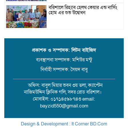
বরিশালে রিহ্যাব হেলথ কেয়ার এন্ড নার্সিং
হোম এর শুভ উদ্বোধন
যাত্রীর ছদ্মবেশে ৫ কেজি গাঁজাসহ মাদক
ব্যবসায়ী গ্রেফতার
প্রকাশক ও সম্পাদক: লিটন বাইজিদ
ব্যবস্থাপনা সম্পাদক: মশিউর মন্টু
উজিরপুরে গাজা সেবী আর এক গাজা
সেবীর ১৪ বছরে কিশোরী কন্যাকে বিয়ে,
নির্বাহী সম্পাদক: সৈয়দ বাবু
এলাকায় তোলপাড়
অফিস: বাবুল মিয়ার ভবন ৩য় তলা, ক্যাপ্টেন
বরিশাল সংস্কৃতিকেন্দ্রের ৩৬ জুলাই
নাজিমউদ্দিন ক্লিনিক গলি, সদর রোড বরিশাল।
সেমিনার
মোবাইল: ০১৭১৪৫৯৮৭৪৩ email:
bayzid550@gmail.com
পরিবর্তনের প্রতিশ্রুতি থেকে রাজনৈতিক
অস্থিরতা: কোথায় যাচ্ছে বাংলাদেশ?
Design & Development : It Corner BD.Com