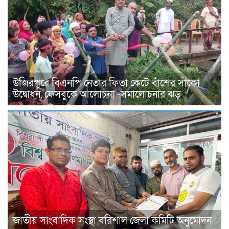
উজিরপুরে বিএনপি নেতার ফিতা কেটে বাঁশের সাঁকো
উদ্বোধন, ফেসবুকে আলোচনা -সমালোচনার ঝড়
জাতীয় সাংবাদিক সংস্থা বরিশাল জেলা কমিটি অনুমোদন