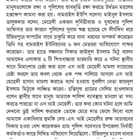
মানুষগুলোকে রক্ষা ও পুলিশের ভাবমূর্তি রক্ষা করতে উর্ধতন মহলের
হস্তক্ষেপ কামনা করা হয়। বামরাইল ইউপি সদেস্য মাইনুল ইসলাম
তালুকদার বলেন, মেহেদী একজন দূর্নিতীবাজ ও ঘুষখোর পুলিশ
আফিসার তার কারনে পুলিশের সুনাম ক্ষন্ন হয়েছে সে দীর্ঘদিন ধরে
উজিরপুরে দাপটের সাথে চাকুরি করে নানা ধরনের অপকর্ম করেছেন
তিনি সহ বামরাইল ইউনিয়নের ৬ জন মেম্বররা আভিযোগে সাক্ষর
করেছেন। তার হাতে লঞ্চনার সিকার জাইদুল ইসলাম মিঠু বলেন
আমাদের এলাকায় ২ টি শিশুবাচ্চারা মারমারি করে এ ঘটনা স্থানীয়
ভাবে মিমাংশার চেষ্ঠা করা হলে এস আই মেহেদী মামলা দায়েরের
চেষ্টা করলে তার কবল থেকে এক পক্ষ পালিয়ে আসলে এস আই
মেহেদী হাসান মামলা করাতে ব্যার্থ হওয়ায় যুবলীগ নেতা জায়দুল
ইসলাম মিঠুকে লাঞ্চিত করেন। হস্তিসুন্ড গ্রামের সেলিম হাওলাদার
বলেন স্থানীয় ভাবে মানুষ আমাকে শালিশ ব্যাবস্থায় মানলে তা সয্য
করতে পারতো না এস আই মেহেদী। তার কথা কোন ঘটনা হলে আমি
দেখবো তুই সালিশ করারকে তোকে মেরে দাত ফেলে দিবো বলে
আমাকে একাধিবার হুমকি দেয়।এস আই মেহেদীর রুক্ষ আচারনের
সিকার হওয়া বেশ কয়েকজন গ্রাম পুলিশ সদেস্যার উপজেলা নির্বাহী
কর্মকর্তাও কাছে লিখিত অভিযোগ দিয়েছিলো। উজিরপুর মডেল থানার