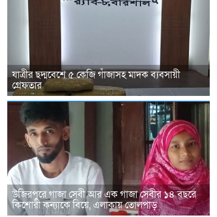
যাত্রীর ছদ্মবেশে ৫ কেজি গাঁজাসহ মাদক ব্যবসায়ী
গ্রেফতার
উজিরপুরে গাজা সেবী আর এক গাজা সেবীর ১৪ বছরে
কিশোরী কন্যাকে বিয়ে, এলাকায় তোলপাড়