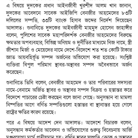
এ বিষয়ে দুদকের প্রধান আইনজীবী খুরশীদ আলম খান জানান,
দুদকের আবেদনে সাবেক আইজিপি বেনজীর আহমেদের ৮৩টি
দলিলের সম্পত্তি, ৩৩টি ব্যাংক হিসাব জব্দের নির্দেশ দিয়েছেন
আদালত। শুনানিতে দুদকের আইনজীবী মাহমুদ হোসেন জাহাঙ্গীর
বলেন, পুলিশের সাবেক মহাপরিদর্শক বেনজীর আহমেদের বিরুদ্ধে
ক্ষমতার অপব্যবহার, বিভিন্ন অনিয়ম ও দুর্নীতির মাধ্যমে নিজ নামে, স্ত্রী
জীশান মির্জা ও মেয়েদের নামে দেশে-বিদেশে শত শত কোটি টাকার
জ্ঞাত আয়বহির্ভূত সম্পদ অর্জনের অভিযোগ করা হয়েছে। সংশ্লিষ্ট
ব্যক্তিরা বিপুল পরিমাণ স্থাবর-অস্থাবর সম্পদ অবৈধভাবে অর্জন
করেছেন।
শুনানিতে তিনি বলেন, বেনজীর আহমেদ ও তার পরিবারের সদস্যরা
নামে-বেনামে অর্জিত স্থাবর ও অস্থাবর সম্পদ বিক্রয় ও হস্তান্তর করে
বিদেশে পাচারের চেষ্টা করছেন বলে জানা গেছে। অনুসন্ধান বা মামলা
নিষ্পত্তির আগে বর্ণিত সম্পত্তিগুলো হস্তান্তর বা স্থানান্তর হয়ে গেলে
রাষ্ট্রের ক্ষতির কারণ রয়েছে।
পরে এ বিষয়ে আদেশ দেন আদালত। আদেশে বিচারক বলেন,
অনুসন্ধান কর্মকর্তার আবেদন ও অভিযোগের গুরুত্ব বিবেচনায় আর্জি
মঞ্জুরযোগ্য মর্মে প্রতীয়মান হয়। বর্ণিত স্থাবর সম্পত্তি ক্রোক ও অস্থাবর