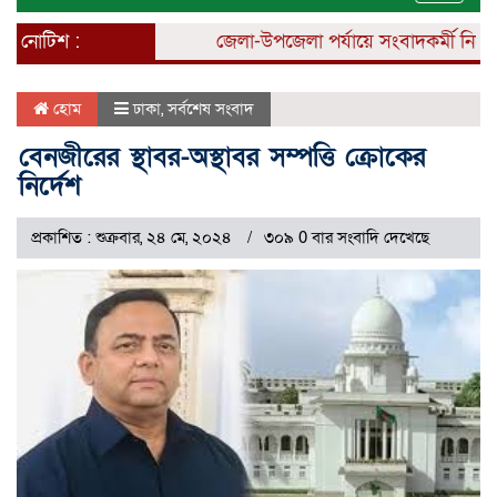
naviga
নোটিশ :
জেলা-উপজেলা পর্যায়ে সংবাদকর্মী নিয়োগ চল
হোম
ঢাকা
,
সর্বশেষ সংবাদ
বেনজীরের স্থাবর-অস্থাবর সম্পত্তি ক্রোকের
নির্দেশ
প্রকাশিত : শুক্রবার, ২৪ মে, ২০২৪
৩০৯ 0 বার সংবাদি দেখেছে