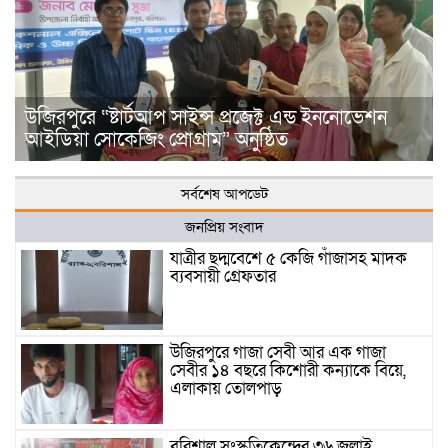
উজিরপুরে “ষ্টার্টআপ সাইন্স প্রজেক্ট এন্ড ইননোভেশন
আইডিয়া সোকেজিং প্রোগ্রাম” অনুষ্ঠিত
সর্বশেষ আপডেট
জনপ্রিয় সংবাদ
যাত্রীর ছদ্মবেশে ৫ কেজি গাঁজাসহ মাদক
ব্যবসায়ী গ্রেফতার
উজিরপুরে গাজা সেবী আর এক গাজা
সেবীর ১৪ বছরে কিশোরী কন্যাকে বিয়ে,
এলাকায় তোলপাড়
বরিশাল সংস্কৃতিকেন্দ্রের ৩৬ জুলাই