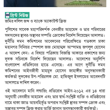
জমির দলিল জব্দ ও ব্যাংক অ্যাকাউন্ট ফ্রিজ
পুলিশের সাবেক মহাপরিদর্শক বেনজীর আহমেদ ও তার পরিবারের
সদস্যদের স্থাবর-অস্থাবর সম্পত্তি ক্রোকের নির্দেশ দিয়েছেন আদালত।
দুর্নীতি দমন কমিশনের আবেদনের পরিপ্রেক্ষিতে গতকাল ঢাকা
মহানগর সিনিয়র স্পেশাল জজ মোহাম্মদ আস্সামছ জগলুল হোসেন
এ আদেশ দেন। এ বিষয়ে পত্রিকায় বিজ্ঞপ্তি আকারে প্রকাশের জন্য
দুদক সচিবকে নির্দেশ দিয়েছেন আদালত। আদেশের অনুলিপি
বাংলাদেশ প্রতিদিনের হাতে এসেছে। এর আগে দুর্নীতি দমন
কমিশনের আইনজীবী মাহমুদ হোসেন জাহাঙ্গীর অনুসন্ধানকারী
কর্মকর্তা দুদকের উপ-পরিচালক মো. হাফিজুল ইসলামের আবেদনটি
আদালতে দাখিল করেন।
ওই আবেদনে মানি লন্ডারিং প্রতিরোধ আইন-২০১২ এর ১৪ ধারা
অনুযায়ী বেনজীর আহমেদ এবং তার স্বার্থ-সংশ্লিষ্ট ব্যক্তি ও প্রতিষ্ঠানের
নামে থাকা জ্ঞাত আয়বহির্ভূত অপরাধ সংশ্লিষ্ট স্থাবর সম্পদ ক্রোক এবং
অস্থাবর সম্পদ ফ্রিজ করার আর্জি জানান অনুসন্ধানকারী কর্মকর্তা।