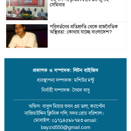
সেমিনার
পরিবর্তনের প্রতিশ্রুতি থেকে রাজনৈতিক
অস্থিরতা: কোথায় যাচ্ছে বাংলাদেশ?
গৌরনদী প্রেসক্লাবের সাধারণ সম্পাদকের
ওপর হামলা, জেলা সাংবাদিক ইউনিয়নের
নিন্দা
প্রকাশক ও সম্পাদক: লিটন বাইজিদ
ব্যবস্থাপনা সম্পাদক: মশিউর মন্টু
১৭ বছরের সাজাপ্রাপ্ত অস্ত্র মামলার পলাতক
আসামি র‍্যাব-৮ এর অভিযানে গ্রেফতার
নির্বাহী সম্পাদক: সৈয়দ বাবু
অফিস: বাবুল মিয়ার ভবন ৩য় তলা, ক্যাপ্টেন
বরিশালে সন্তানের সামনে বৃদ্ধা মাকে
নাজিমউদ্দিন ক্লিনিক গলি, সদর রোড বরিশাল।
কুপিয়ে জখম। থানায় অভিযোগ
মোবাইল: ০১৭১৪৫৯৮৭৪৩ email:
bayzid550@gmail.com