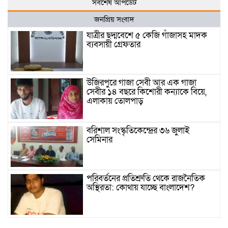
সর্বশেষ আপডেট
জনপ্রিয় সংবাদ
যাত্রীর ছদ্মবেশে ৫ কেজি গাঁজাসহ মাদক
ব্যবসায়ী গ্রেফতার
উজিরপুরে গাজা সেবী আর এক গাজা
সেবীর ১৪ বছরে কিশোরী কন্যাকে বিয়ে,
এলাকায় তোলপাড়
বরিশাল সংস্কৃতিকেন্দ্রের ৩৬ জুলাই
সেমিনার
পরিবর্তনের প্রতিশ্রুতি থেকে রাজনৈতিক
অস্থিরতা: কোথায় যাচ্ছে বাংলাদেশ?
গৌরনদী প্রেসক্লাবের সাধারণ সম্পাদকের