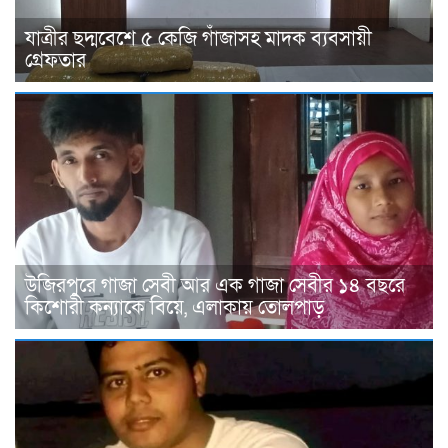
যাত্রীর ছদ্মবেশে ৫ কেজি গাঁজাসহ মাদক ব্যবসায়ী
গ্রেফতার
উজিরপুরে গাজা সেবী আর এক গাজা সেবীর ১৪ বছরে
কিশোরী কন্যাকে বিয়ে, এলাকায় তোলপাড়