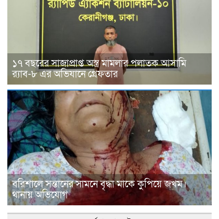
১৭ বছরের সাজাপ্রাপ্ত অস্ত্র মামলার পলাতক আসামি
র‍্যাব-৮ এর অভিযানে গ্রেফতার
বরিশালে সন্তানের সামনে বৃদ্ধা মাকে কুপিয়ে জখম।
থানায় অভিযোগ