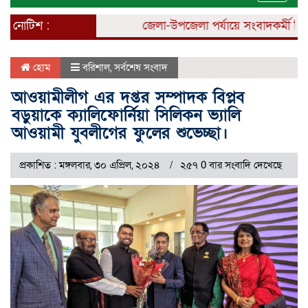
naviga
নোটিশ :
জেলা-উপজেলা পর্যায়ে সংবাদকর্মী নিয়োগ
হোম
বরিশাল
,
সর্বশেষ সংবাদ
আওয়ামীলীগ এর দপ্তর সম্পাদক বিপ্লব
বড়ুয়াকে ক্যালিফোর্নিয়া সিলিকন ভ্যালি
আওয়ামী যুবলীগের ফুলের শুভেচ্ছা।
প্রকাশিত : মঙ্গলবার, ৩০ এপ্রিল, ২০২৪
২৫৭ 0 বার সংবাদি দেখেছে