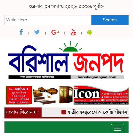
শুক্রবার, ০৭ অগাস্ট ২০২৬, ০৩:৪৬ পূর্বাহ্ন
Search
সংবাদ শিরোনাম :
যাত্রীর ছদ্মবেশে ৫ কেজি গাঁজাসহ মাদক 
Toggle