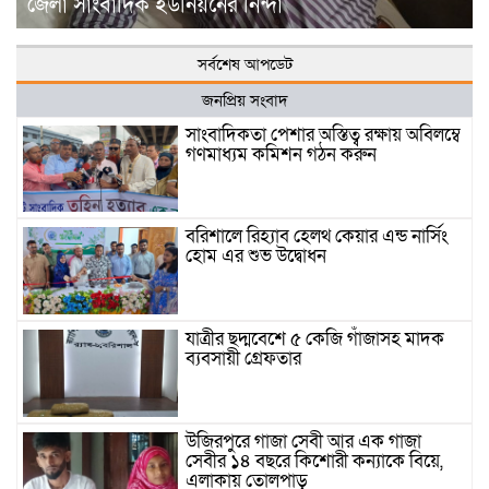
জেলা সাংবাদিক ইউনিয়নের নিন্দা
সর্বশেষ আপডেট
জনপ্রিয় সংবাদ
সাংবাদিকতা পেশার অস্তিত্ব রক্ষায় অবিলম্বে
গণমাধ্যম কমিশন গঠন করুন
বরিশালে রিহ্যাব হেলথ কেয়ার এন্ড নার্সিং
হোম এর শুভ উদ্বোধন
যাত্রীর ছদ্মবেশে ৫ কেজি গাঁজাসহ মাদক
ব্যবসায়ী গ্রেফতার
উজিরপুরে গাজা সেবী আর এক গাজা
সেবীর ১৪ বছরে কিশোরী কন্যাকে বিয়ে,
এলাকায় তোলপাড়