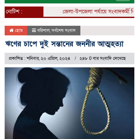
naviga
নোটিশ :
জেলা-উপজেলা পর্যায়ে সংবাদকর্মী নিয়োগ 
হোম
বরিশাল
,
সর্বশেষ সংবাদ
ঋণের চাপে দুই সন্তানের জননীর আত্মহত্যা
প্রকাশিত : শনিবার, ২০ এপ্রিল, ২০২৪
২৪৮ 0 বার সংবাদি দেখেছে