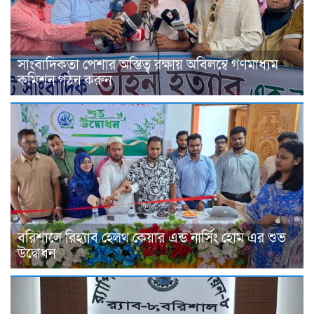
সাংবাদিকতা পেশার অস্তিত্ব রক্ষায় অবিলম্বে গণমাধ্যম
কমিশন গঠন করুন
বরিশালে রিহ্যাব হেলথ কেয়ার এন্ড নার্সিং হোম এর শুভ
উদ্বোধন