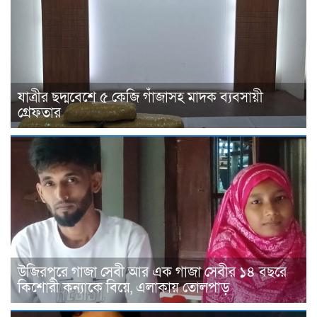
যাত্রীর ছদ্মবেশে ৫ কেজি গাঁজাসহ মাদক ব্যবসায়ী
গ্রেফতার
উজিরপুরে গাজা সেবী আর এক গাজা সেবীর ১৪ বছরে
কিশোরী কন্যাকে বিয়ে, এলাকায় তোলপাড়