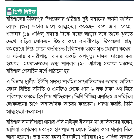
বরিশালের উজিরপুর উপজেলার গুঠিয়ায় দুই সন্তানের জননী ডালিয়া
বেগম (৩৮) ঋণের চাপে আত্মহত্যা করেছেন বলে জানা গেছে।
শুক্রবার (১৯ এপ্রিল) সন্ধ্যার দিকে ঘরের আড়ার সঙ্গে তাকে ঝুলতে
দেখে বাড়ির লোকজন উদ্ধার করে বানারীপাড়া উপজেলা স্বাস্থ্য
কমপ্লেক্সে নিয়ে গেলে কর্তব্যরত চিকিৎসক তাকে মৃত ঘোষণা করেন।
এ ঘটনায় বানারীপাড়া থানায় একটি অপমৃত্যু মামলা দায়ের করা
হয়েছে। ময়নাতদন্তের জন্য শনিবার (২০ এপ্রিল) সকালে মরদেহ
বরিশাল শেবাচিম মর্গে পাঠানো হয়।
এ বিষয়ে স্থানীয় ইউপি সদস্য শারমিন সাংবাদিকদের জানান, ডালিয়া
বেগম বিভিন্ন সমিতি ও এনজিও থেকে প্রায় ৬ লক্ষ টাকা ঋণ নিয়ে
পরিশোধ করতে হিমশিম খাচ্ছিলেন। তিনি বিভিন্ন এনজিও ও সমিতির
লোকজনের চাপে অস্বাভাবিক আচরণ করতেন। ধারণা করছি, তিনি
আত্মহত্যা করেছেন।
বরিশাল বানারীপাড়া থানার ওসি মাইনুল ইসলাম সাংবাদিকদের বলেন,
ডালিয়া বেগমের মরদেহ হাসপাতাল থেকে উদ্ধার করে থানায় নিয়ে
আসা হয়েছে। তার মৃত্যু রহস্য উদঘাটনে শনিবার (২০ এপ্রিল) সকালে