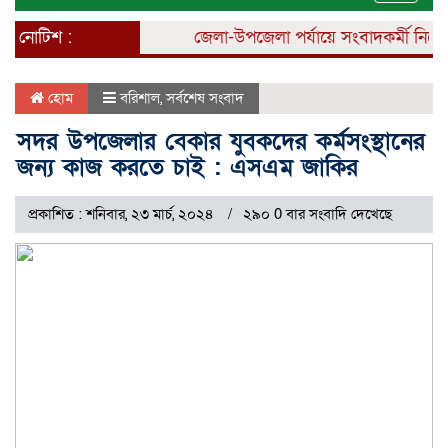
naviga
নোটিশ :
জেলা-উপজেলা পর্যায়ে সংবাদকর্মী নিয়োগ চল
হোম
বরিশাল
,
সর্বশেষ সংবাদ
সদর উপজেলার বেকার যুবকদের কর্মসংস্থানের
জন্য কাজ করতে চাই : এসএম জাকির
প্রকাশিত : শনিবার, ২৩ মার্চ, ২০২৪
২৯০ 0 বার সংবাদি দেখেছে