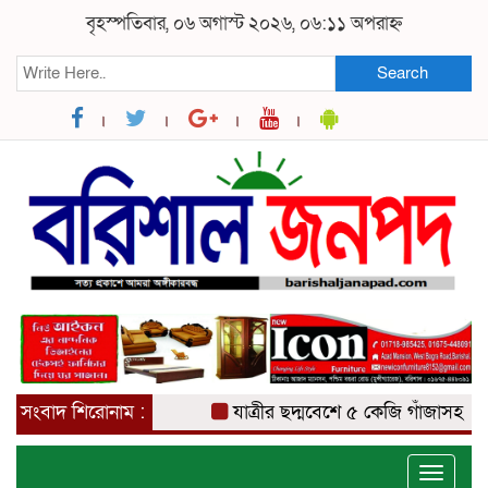
বৃহস্পতিবার, ০৬ অগাস্ট ২০২৬, ০৬:১১ অপরাহ্ন
Search
সংবাদ শিরোনাম :
যাত্রীর ছদ্মবেশে ৫ কেজি গাঁজাসহ মাদক ব্য
Toggle