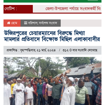
naviga
নোটিশ :
জেলা-উপজেলা পর্যায়ে সংবাদকর্মী নিয়োগ চ
হোম
বরিশাল
,
সর্বশেষ সংবাদ
উজিরপুরের চেয়ারম্যানের বিরুদ্ধে মিথ্যা
মামলার প্রতিবাদে বিক্ষোভ মিছিল এলাকাবাসীর
প্রকাশিত : বৃহস্পতিবার, ২১ মার্চ, ২০২৪
৩১২ 0 বার সংবাদি দেখেছে