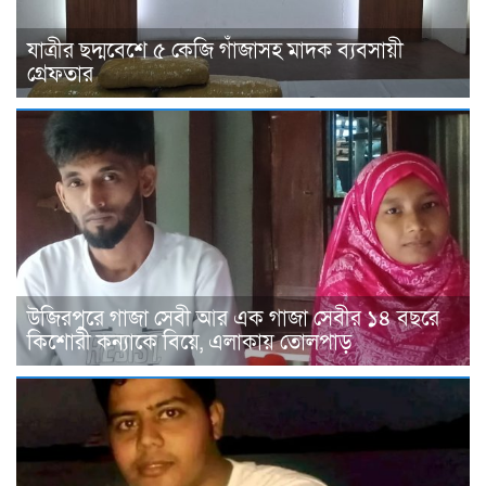
যাত্রীর ছদ্মবেশে ৫ কেজি গাঁজাসহ মাদক ব্যবসায়ী
গ্রেফতার
উজিরপুরে গাজা সেবী আর এক গাজা সেবীর ১৪ বছরে
কিশোরী কন্যাকে বিয়ে, এলাকায় তোলপাড়