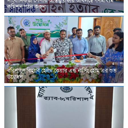
সাংবাদিকতা পেশার অস্তিত্ব রক্ষায় অবিলম্বে গণমাধ্যম
কমিশন গঠন করুন
বরিশালে রিহ্যাব হেলথ কেয়ার এন্ড নার্সিং হোম এর শুভ
উদ্বোধন