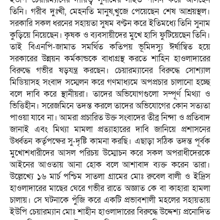
তিনি। গরীব দুঃখী, মেহনতি মানুষ,খুজে পেয়েছেন শেষ আশ্রয়স্থল।
সরকারি সকল ধরনের সহায়তা সুষম বণ্টন করে ইতিমধ্যে তিনি সুনাম
কুড়িয়ে নিয়েছেন। কৃষক ও ব্যবসায়ীদের মুখে হাসি ফুটিয়েছেন তিনি।
তাই বিএনপি-জামাত সমর্থিত কতিপয় ভূমিদস্যু ঈর্ষান্বিত হয়ে
সরকারের উন্নয়ন কর্মকান্ডকে বাধাগ্রস্থ করতে শাহিন হাওলাদারের
বিরুদ্ধে গভীর ষড়যন্ত্র করছেন। চেয়ারম্যানের বিরুদ্ধে সোশ্যাল
মিডিয়াসহ সংবাদ সম্মেলন করে গণমাধ্যমে অপপ্রচার চালানো হচ্ছে
বলে দাবি করে স্থানীয়রা। তাদের অভিযোগগুলো সম্পূর্ণ মিথ্যা ও
ভিত্তিহীন। সরেজমিনে তদন্ত করলে তাদের অভিযোগের কোন সত্যতা
পাওয়া যাবে না। আমরা প্রচারিত উক্ত সংবাদের তীব্র নিন্দা ও প্রতিবাদ
জানাই এবং মিথ্যা মামলা প্রত্যাহারের দাবি জানিয়ে প্রশাসনের
উর্ধ্বতন কর্তৃপক্ষের সু-দৃষ্টি কামনা করছি। এছাড়া সঠিক তদন্ত পূর্বক
মুখোশধারীদের আসল পরিচয় উম্মোচন করে সকল অপরাধীদেরকে
আইনের আওতায় আনা হোক বলে আশাবাদ ব্যক্ত করেন তারা।
উল্লেখ্যে ১৬ মার্চ পশ্চিম সাতলা গ্রামের মোঃ রুবেল বালী ও ইদ্রিস
হাওলাদারের মাছের ঘেরে গভীর রাতে অজ্ঞাত কে বা কাহারা হামলা
চালায়। সে ঘটনাকে পুঁজি করে একটি প্রভাবশালী মহলের সহায়তায়
ইউপি চেয়ারম্যান মোঃ শাহীন হাওলাদারের বিরুদ্ধে উদ্দেশ্য প্রনোদিত