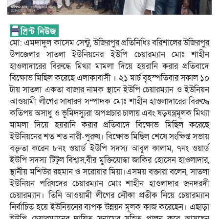
মো: এমদাদুল কাসেম সেন্টু, উজিরপুর প্রতিনিধিঃ বরিশালের উজিরপুর
উপজেলার সাতলা ইউনিয়নের ইউপি চেয়ারম্যান মোঃ শাহীন
হাওলাদারের বিরুদ্ধে মিথ্যা মামলা দিয়ে হয়রানি করার প্রতিবাদে
বিক্ষোভ মিছিল করেছে এলাকাবাসী । ২১ মার্চ বৃহস্পতিবার সকাল ১০
টায় সাতলা একতা বাজার নামক স্থানে ইউপি চেয়ারম্যান ও ইউনিয়ন
আওয়ামী লীগের সাধারণ সম্পাদক মোঃ শাহীন হাওলাদারের বিরুদ্ধে
কতিপয় অসাধু ও ভূমিদস্যুরা অপপ্রচার চালায় এবং ষড়যন্ত্রমূলক মিথ্যা
মামলা দিয়ে হয়রানি করার প্রতিবাদে বিক্ষোভ মিছিল করেছে
ইউনিয়নের শত শত নারী-পুরুষ। বিক্ষোভ মিছিল শেষে সংক্ষিপ্ত সভায়
বক্তৃতা করেন ৮নং ওয়ার্ড ইউপি সদস্য আবুল কালাম, ৭নং ওয়ার্ড
ইউপি সদস্য টিটুল বিশ্বাস,বীর মুক্তিযোদ্ধা জাকির হোসেন হাওলাদার,
স্থানীয় মশিউর রহমান ও সরোয়ার মিয়া।এসময় বক্তারা বলেন, সাতলা
ইউনিয়ন পরিষদের চেয়ারম্যান মোঃ শাহীন হাওলাদার জনদরদী
চেয়ারম্যান। তিনি আওয়ামী লীগের নৌকা প্রতীক নিয়ে চেয়ারম্যান
নির্বাচিত হয়ে ইউনিয়নের ব্যপক উন্নয়ন মূলক কাজ করেছেন। এছাড়া
ইউপি চেয়ারম্যানের দায়িত্ব সুনামের সহিত পালন করে আসছেন