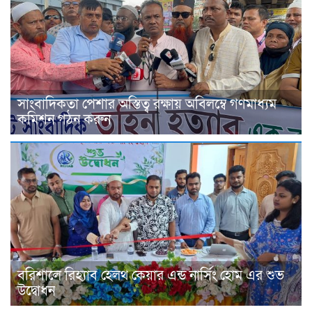
সাংবাদিকতা পেশার অস্তিত্ব রক্ষায় অবিলম্বে গণমাধ্যম
কমিশন গঠন করুন
বরিশালে রিহ্যাব হেলথ কেয়ার এন্ড নার্সিং হোম এর শুভ
উদ্বোধন