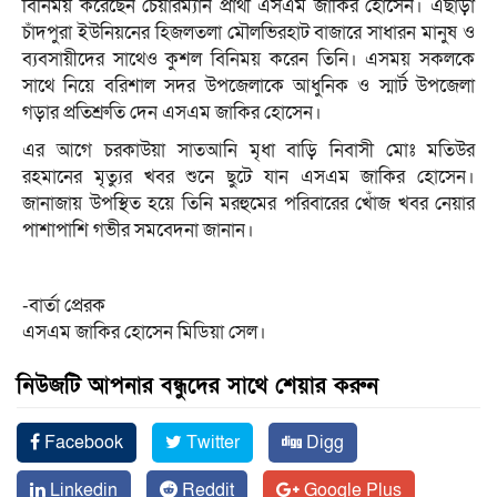
বিনিময় করেছেন চেয়ারম্যান প্রার্থী এসএম জাকির হোসেন। এছাড়া
চাঁদপুরা ইউনিয়নের হিজলতলা মৌলভিরহাট বাজারে সাধারন মানুষ ও
ব্যবসায়ীদের সাথেও কুশল বিনিময় করেন তিনি। এসময় সকলকে
সাথে নিয়ে বরিশাল সদর উপজেলাকে আধুনিক ও স্মার্ট উপজেলা
গড়ার প্রতিশ্রুতি দেন এসএম জাকির হোসেন।
এর আগে চরকাউয়া সাতআনি মৃধা বাড়ি নিবাসী মোঃ মতিউর
রহমানের মৃত্যুর খবর শুনে ছুটে যান এসএম জাকির হোসেন।
জানাজায় উপস্থিত হয়ে তিনি মরহুমের পরিবারের খোঁজ খবর নেয়ার
পাশাপাশি গভীর সমবেদনা জানান।
-বার্তা প্রেরক
এসএম জাকির হোসেন মিডিয়া সেল।
নিউজটি আপনার বন্ধুদের সাথে শেয়ার করুন
Facebook
Twitter
Digg
Linkedin
Reddit
Google Plus