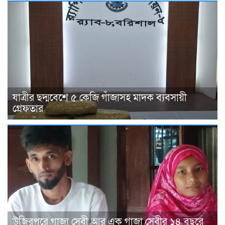
যাত্রীর ছদ্মবেশে ৫ কেজি গাঁজাসহ মাদক ব্যবসায়ী
গ্রেফতার
উজিরপুরে গাজা সেবী আর এক গাজা সেবীর ১৪ বছরে