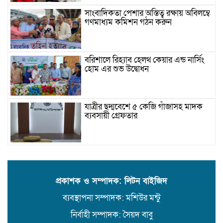
সাংবাদিকতা পেশার অস্তিত্ব রক্ষায় অবিলম্বে
গণমাধ্যম কমিশন গঠন করুন
বরিশালে রিহ্যাব হেলথ কেয়ার এন্ড নার্সিং
হোম এর শুভ উদ্বোধন
যাত্রীর ছদ্মবেশে ৫ কেজি গাঁজাসহ মাদক
ব্যবসায়ী গ্রেফতার
উজিরপুরে গাজা সেবী আর এক গাজা
সেবীর ১৪ বছরে কিশোরী কন্যাকে বিয়ে,
এলাকায় তোলপাড়
প্রকাশক ও সম্পাদক: লিটন বাইজিদ
ব্যবস্থাপনা সম্পাদক: মশিউর মন্টু
বরিশাল সংস্কৃতিকেন্দ্রের ৩৬ জুলাই
সেমিনার
নির্বাহী সম্পাদক: সৈয়দ বাবু