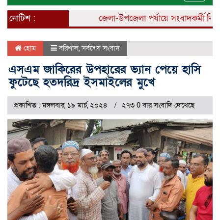
naviga
নোটিশ :
জেলা-উপজেলা পর্যায়ে সংবাদকর্মী নিয়োগ 
হোম
বরিশাল
,
সর্বশেষ সংবাদ
এসএম জাকিরের উপহারের ভ্যান পেয়ে হাসি
ফুটেছে হতদরিদ্র ইসমাইলের মুখে
প্রকাশিত : মঙ্গলবার, ১৯ মার্চ, ২০২৪
২৭৩ 0 বার সংবাদি দেখেছে