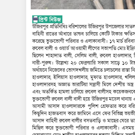
উজিরপুর প্রতিনিধিঃ বরিশালের উজিরপুর উপজেলার সাতল
বাহিনী রাতের আঁধারে তান্ডব চালিয়ে কোটি টাকার ক্ষ
করেছে ভুক্তভোগী পরিবার ও এলাকাবাসী। ১৭ মার্চ রবিবা
রুবেল বালী ও ওয়ার্ড আওয়ামী লীগের সভাপতি মোঃ ইদ্রিস
ছিলেন শাহাদাত বালী, সেলিম বালী, রুবেল হাওলাদার,
নারী-পুরুষ। উল্লেখ্য ২০ ফেব্রুয়ারি সকাল সাড়ে ১০ 
অর্থায়নে নিজেদের ভোগদখলীয় জমিতে চলাচলের রাস্তা নি
হাওলাদার, ইলিয়াস হাওলাদার, মুফাত হাওলাদার, খলিল 
হাওলাদারসহ অজ্ঞাত ভারাটিয়া সন্ত্রাসী মিলে দেশীয় অস্
এবং অতর্কিত হামলা চালিয়ে রুবেল বালীসহ কয়েকজনকে গ
ভুক্তভোগী রুবেল বালী বাদী হয়ে উজিরপুর মডেল থানায় 
আসামী আসাদ হাওলাদারকে পুলিশ গ্রেফতার করে বর
কিছুদিন হাজতবাস করে জামিনে এসে ফের বিভিন্ন ভয়ভী
আসাদ বাহিনী রুবেল বালীর বসতবাড়ি ও মাছের ঘেরে তান্
মিছিল করে ভুক্তভোগী পরিবার ও এলাকাবাসী। এসময় ভুক