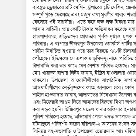
চেয়ারম্যান মোঃ শাহীন হাওলাদারের হুকুমে চিন্হিত সন্ত্
ব্যবহ্রত ড্রেজারের ৪টি মেশিন, ট্রলারের ১টি মেশিন, জ
সম্পুর্ন পুড়ে ফেলেছে এবং মজুদ রাখা মুরগীর খাবার শ
ফেলেছে ওই সন্ত্রাসীরা। এতে করে লক্ষ লক্ষ টাকার 
আসাদ বাহিনী। প্রায় কোটি টাকার ক্ষতিসাধন করেছে সন্
হাওলাদারসহ জড়িতদের গ্রেফতার পূর্বক দৃষ্টান্ত মূলক শ
পরিবার। এ ব্যপারে উজিরপুর উপজেলা ওয়ার্কার্স পার্টি
শাহীন নির্বাচিত হওয়ায় পরে তার বিরুদ্ধে ৭/৮টি চাঁদা
পৌঁছেছে। ইতিমধ্যে সে এলাকায় ভূমিদস্যু নামে পরিচিত 
চাঁদাবাজি করা তার কাছে যেন নেশায় পরিনত হয়েছে। 
মোঃ খায়রুল বাশার লিটন জানান, ইদ্রিস হাওলাদার ওয়
থাকবো। উপজেলা আওয়ামীলীগের সাংগঠনিক সম্পাদ
আওয়ামীলীগের নের্তৃবৃন্দদের কাছে জানানো হবে। কোন
শাহীন হাওলাদার জানান, আদালতের নিষেধাজ্ঞা উপেক্ষা কর
এবং নিজেরাই আগুন দিয়ে আমাদের বিরুদ্ধে মিথ্যা অপপ্
করা সম্ভব হয়নি। উজিরপুর মডেল থানার অফিসার ইনচার্
পুলিশ পাঠানো হয়েছে, অভিযোগ পেলে তদন্ত সাপেক্ষে আইন
ঘটনাস্থলে পরিদর্শন করেন বরিশাল-২ আসনের সংসদ স
সিনিয়র সহ-সভাপতি ও উপজেলা চেয়ারম্যান আঃ মজিদ সি