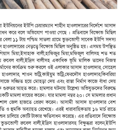
া ইউনিয়নের ইউপি চেয়ারম্যান শাহীন হাওলাদারের নির্দেশে আসাদ
তিসাধন করে বলে অভিযোগ পাওয়া গেছে । প্রতিবাদে বিক্ষোভ মিছিল
র বেলা ১১ টায় পশ্চিম সাতলা গ্রামে ভুক্তভোগী সাবেক ইউপি সদস্য
 হাওলাদারের নেতৃত্বে বিক্ষোভ মিছিল অনুষ্ঠিত হয়। এসময় উপস্থিত
 গিয়াস মিয়া,ইসাহাক বালী,হাফিজুর মিয়া,মফিজুল বালিসহ শত শত
টায় রুবেল বালী,ইদ্রিস বালীসহ একাধিক ভূমি মালিক তাদের নিজস্ব
র্মাণের কার্যক্রম শুরু করলে ওই এলাকার আসাদ হাওলাদার, সোহেল
হাওলাদার, শাওন ভট্রি,কাইয়ুম ভট্রি,ফেরদৌস হাওলাদার,কিবরিয়া
ত্র সাজে সজ্জিত হয়ে মোহড়া দেয় এবং রাস্তা নির্মাণ কাজে বাঁধা দেয়
ুরুতর আহত করে। হামলার ঘটনায় উল্লেখ্য অভিযুক্তদের বিরুদ্ধে
একটি মামলা দায়ের করেন। যার মামলা নম্বর ২০। সে মামলার প্রধান
িশাল জেল হাজতে প্রেরণ করেন। আসামী আসাদ হাওলাদার বেশ
তি ও হুমকি অব্যাহত রেখেছে। এরই ধারাবাহিকতায় ১৬ মার্চ রাতে
ডব চালিয়ে কোটি টাকার ক্ষতিসাধন করেছে। এর প্রতিবাদে বিক্ষোভ
্তভোগী রুবেল বালী,ইদ্রিস হাওলাদারসহ বিক্ষুব্ধরা বলেন,ইউপি