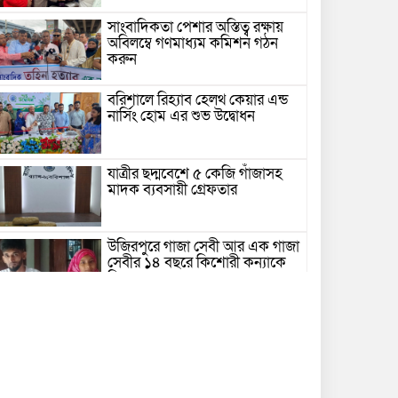
সাংবাদিকতা পেশার অস্তিত্ব রক্ষায়
অবিলম্বে গণমাধ্যম কমিশন গঠন
করুন
বরিশালে রিহ্যাব হেলথ কেয়ার এন্ড
নার্সিং হোম এর শুভ উদ্বোধন
যাত্রীর ছদ্মবেশে ৫ কেজি গাঁজাসহ
মাদক ব্যবসায়ী গ্রেফতার
উজিরপুরে গাজা সেবী আর এক গাজা
সেবীর ১৪ বছরে কিশোরী কন্যাকে
বিয়ে, এলাকায় তোলপাড়
বরিশাল সংস্কৃতিকেন্দ্রের ৩৬ জুলাই
সেমিনার
পরিবর্তনের প্রতিশ্রুতি থেকে