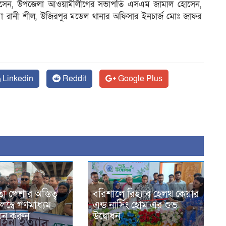
াত হোসেন, উপজেলা আওয়ামীলীগের সভাপতি এসএম জামাল হোসেন,
সীমা রানী শীল, উজিরপুর মডেল থানার অফিসার ইনচার্জ মোঃ জাফর
Linkedin
Reddit
Google Plus
 পেশার অস্তিত্ব
বরিশালে রিহ্যাব হেলথ কেয়ার
লম্বে গণমাধ্যম
এন্ড নার্সিং হোম এর শুভ
ঠন করুন
উদ্বোধন