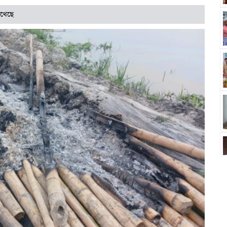
েখেছে