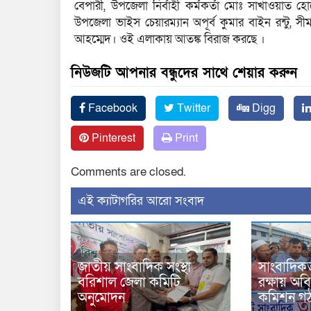
বেপারী, উপজেলা নির্বাহী কর্মকর্তা মোঃ সাখাওয়
উপজেলা ভাইস চেয়ারম্যান অপূর্ব কুমার বাইন রন্টু, 
আহম্মেদ। ওই এলাকায় আতঙ্ক বিরাজ করছে ।
নিউজটি আপনার বন্ধুদের সাথে শেয়ার করুন
Facebook
Twitter
Digg
Pinterest
Print
Comments are closed.
‍এই ক্যাটাগরির ‍আরো সংবাদ
জাতীয় সাংবাদিক সংস্থা
সাংবাদিকতা
বরিশাল জেলা কমিটি
রক্ষায় অবি
অনুমোদন
কমিশন গ