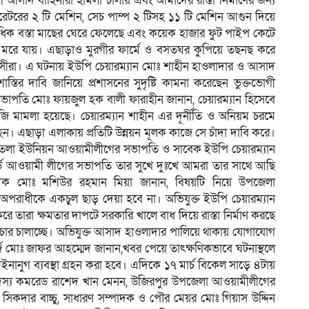
রাসী আসাদ বাহিনীরা হামলা চালায় এবং আমাদের রাস্তা নির্মাণের জন্য
েনারেটরের ২ টি মেশিন, সেচ পাম্প ২ টিসহ ১১ টি মেশিন আগুন দিয়ে
তাধিক বস্তা মাছের ঘেরে ফেলেছে এবং কয়েক হাজার ফুট পাইপ কেটে
মাছ মরে যায়। এছাড়াও মুরগীর ফার্মে ও বসতঘর কুপিয়ে তছনছ করে
ত্রাসীরা। এ ঘটনায় ইউপি চেয়ারম্যান মোঃ শাহীন হাওলাদার ও আসাদ
াস্তির দাবি জানিয়ে প্রশাসনের সুদৃষ্টি কামনা করেছেন ভুক্তভোগী
র সভাপতি মোঃ ফায়জুল হক বালী ফারাহীন জানান, চেয়ারম্যান হিসেবে
বাজি মামলা হয়েছে। চেয়ারম্যান শাহীন এর দূর্নীতি ও অনিয়ম চরমে
হন। এছাড়া এলাকায় প্রতিটি উন্নয়ন মূলক কাজে সে চাঁদা দাবি করে।
সাতলা ইউনিয়ন আওয়ামীলীগের সভাপতি ও সাবেক ইউপি চেয়ারম্যান
ার্ড আওয়ামী লীগের সভাপতি তার সুখে দুঃখে আমরা তার সাথে আছি
ক মোঃ মশিউর রহমান মিয়া জানান, বিষয়টি নিয়ে উপজেলা
 অপরাধীকে একচুল ছাড় দেয়া হবে না। অভিযুক্ত ইউপি চেয়ারম্যান
ে তারা ক্ষমতার দাপটে সরকারি খালে বাধ দিয়ে রাস্তা নির্মাণ করছে
রচার চালাচ্ছে। অভিযুক্ত আসাদ হাওলাদার পালিয়ে থাকায় যোগাযোগ
জ মোঃ জাফর আহম্মেদ জানান,খবর পেয়ে তাৎক্ষণিকভাবে ঘটনাস্থলে
ানুগ ব্যবস্থা গ্রহন করা হবে। এদিকে ১৭ মার্চ বিকেল সাড়ে ৪টায়
দস্য কমরেড রাশেদ খান মেনন, উজিরপুর উপজেলা আওয়ামীলীগের
কদার বাচ্চু, সাধারণ সম্পাদক ও পৌর মেয়র মোঃ গিয়াস উদ্দিন