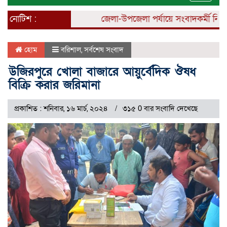
naviga
নোটিশ :
জেলা-উপজেলা পর্যায়ে সংবাদকর্মী নিয়োগ 
হোম
বরিশাল
,
সর্বশেষ সংবাদ
উজিরপুরে খোলা বাজারে আয়ুর্বেদিক ঔষধ
বিক্রি করার জরিমানা
প্রকাশিত : শনিবার, ১৬ মার্চ, ২০২৪
৩১৫ 0 বার সংবাদি দেখেছে