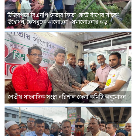
উজিরপুরে বিএনপি নেতার ফিতা কেটে বাঁশের সাঁকো
উদ্বোধন, ফেসবুকে আলোচনা -সমালোচনার ঝড়
জাতীয় সাংবাদিক সংস্থা বরিশাল জেলা কমিটি অনুমোদন