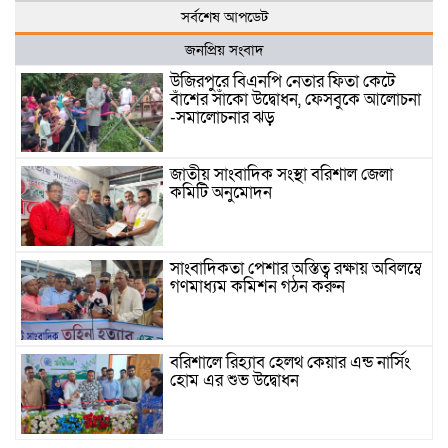
সর্বশেষ আপডেট
জনপ্রিয় সংবাদ
উজিরপুরে বিএনপি নেতার ফিতা কেটে
বাঁশের সাঁকো উদ্বোধন, ফেসবুকে আলোচনা
-সমালোচনার ঝড়
জাতীয় সাংবাদিক সংস্থা বরিশাল জেলা
কমিটি অনুমোদন
সাংবাদিকতা পেশার অস্তিত্ব রক্ষায় অবিলম্বে
গণমাধ্যম কমিশন গঠন করুন
বরিশালে রিহ্যাব হেলথ কেয়ার এন্ড নার্সিং
হোম এর শুভ উদ্বোধন