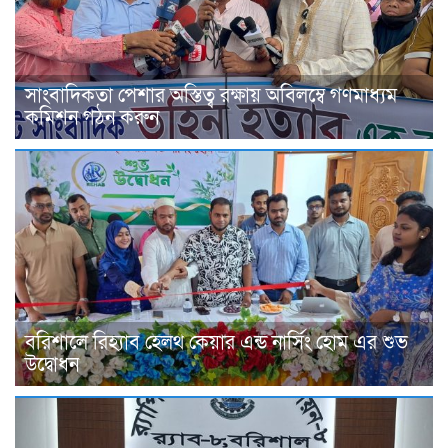
সাংবাদিকতা পেশার অস্তিত্ব রক্ষায় অবিলম্বে গণমাধ্যম
কমিশন গঠন করুন
বরিশালে রিহ্যাব হেলথ কেয়ার এন্ড নার্সিং হোম এর শুভ
উদ্বোধন