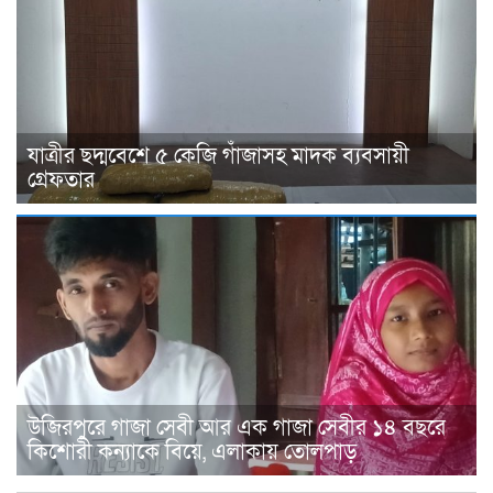
যাত্রীর ছদ্মবেশে ৫ কেজি গাঁজাসহ মাদক ব্যবসায়ী
গ্রেফতার
উজিরপুরে গাজা সেবী আর এক গাজা সেবীর ১৪ বছরে
কিশোরী কন্যাকে বিয়ে, এলাকায় তোলপাড়