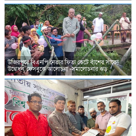
উজিরপুরে বিএনপি নেতার ফিতা কেটে বাঁশের সাঁকো
উদ্বোধন, ফেসবুকে আলোচনা -সমালোচনার ঝড়