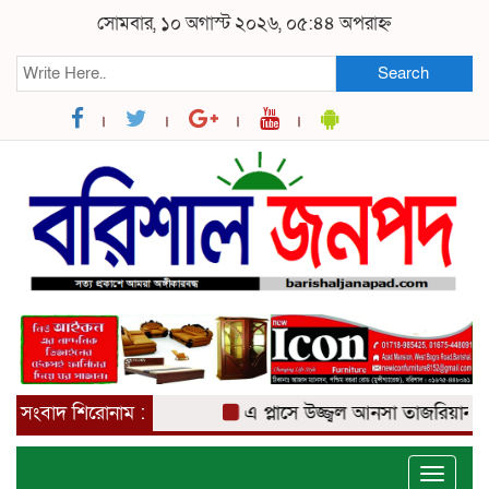
সোমবার, ১০ অগাস্ট ২০২৬, ০৫:৪৪ অপরাহ্ন
Search
সংবাদ শিরোনাম :
এ প্লাসে উজ্জ্বল আনসা তাজরিয়ান, কন্যার
Toggle