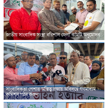
জাতীয় সাংবাদিক সংস্থা বরিশাল জেলা কমিটি অনুমোদন
সাংবাদিকতা পেশার অস্তিত্ব রক্ষায় অবিলম্বে গণমাধ্যম
কমিশন গঠন করুন