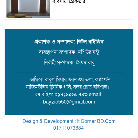
ব্যবসায়ী গ্রেফতার
উজিরপুরে গাজা সেবী আর এক গাজা
সেবীর ১৪ বছরে কিশোরী কন্যাকে বিয়ে,
এলাকায় তোলপাড়
প্রকাশক ও সম্পাদক: লিটন বাইজিদ
ব্যবস্থাপনা সম্পাদক: মশিউর মন্টু
বরিশাল সংস্কৃতিকেন্দ্রের ৩৬ জুলাই
সেমিনার
নির্বাহী সম্পাদক: সৈয়দ বাবু
অফিস: বাবুল মিয়ার ভবন ৩য় তলা, ক্যাপ্টেন
পরিবর্তনের প্রতিশ্রুতি থেকে রাজনৈতিক
নাজিমউদ্দিন ক্লিনিক গলি, সদর রোড বরিশাল।
অস্থিরতা: কোথায় যাচ্ছে বাংলাদেশ?
মোবাইল: ০১৭১৪৫৯৮৭৪৩ email:
bayzid550@gmail.com
গৌরনদী প্রেসক্লাবের সাধারণ সম্পাদকের
ওপর হামলা, জেলা সাংবাদিক ইউনিয়নের
Design & Development : It Corner BD.Com
নিন্দা
01711073884
.
Theme Customized By
BreakingNews