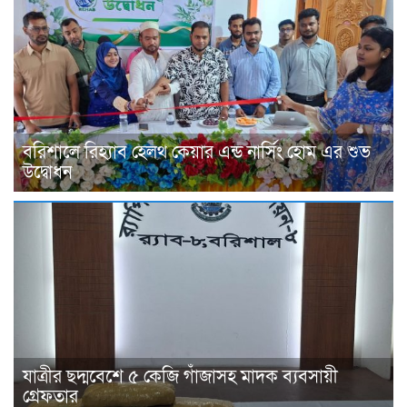
বরিশালে রিহ্যাব হেলথ কেয়ার এন্ড নার্সিং হোম এর শুভ
উদ্বোধন
যাত্রীর ছদ্মবেশে ৫ কেজি গাঁজাসহ মাদক ব্যবসায়ী
গ্রেফতার