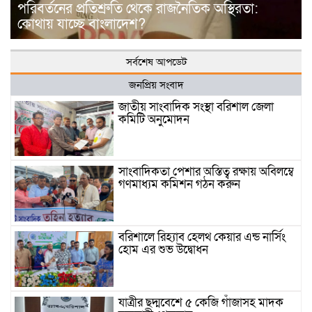
পরিবর্তনের প্রতিশ্রুতি থেকে রাজনৈতিক অস্থিরতা:
কোথায় যাচ্ছে বাংলাদেশ?
সর্বশেষ আপডেট
জনপ্রিয় সংবাদ
জাতীয় সাংবাদিক সংস্থা বরিশাল জেলা
কমিটি অনুমোদন
সাংবাদিকতা পেশার অস্তিত্ব রক্ষায় অবিলম্বে
গণমাধ্যম কমিশন গঠন করুন
বরিশালে রিহ্যাব হেলথ কেয়ার এন্ড নার্সিং
হোম এর শুভ উদ্বোধন
যাত্রীর ছদ্মবেশে ৫ কেজি গাঁজাসহ মাদক