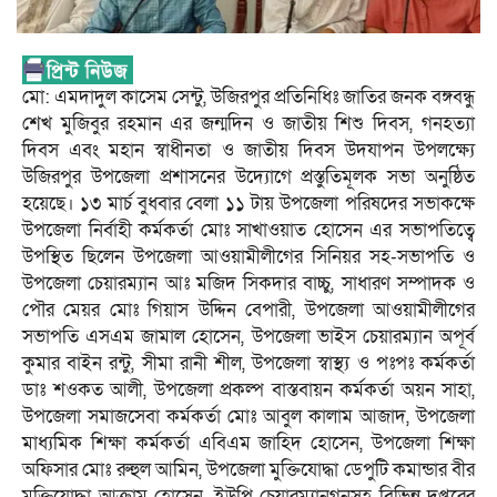
মো: এমদাদুল কাসেম সেন্টু, উজিরপুর প্রতিনিধিঃ জাতির জনক বঙ্গবন্ধু
শেখ মুজিবুর রহমান এর জন্মদিন ও জাতীয় শিশু দিবস, গনহত্যা
দিবস এবং মহান স্বাধীনতা ও জাতীয় দিবস উদযাপন উপলক্ষ্যে
উজিরপুর উপজেলা প্রশাসনের উদ্যোগে প্রস্তুতিমূলক সভা অনুষ্ঠিত
হয়েছে। ১৩ মার্চ বুধবার বেলা ১১ টায় উপজেলা পরিষদের সভাকক্ষে
উপজেলা নির্বাহী কর্মকর্তা মোঃ সাখাওয়াত হোসেন এর সভাপতিত্বে
উপস্থিত ছিলেন উপজেলা আওয়ামীলীগের সিনিয়র সহ-সভাপতি ও
উপজেলা চেয়ারম্যান আঃ মজিদ সিকদার বাচ্চু, সাধারণ সম্পাদক ও
পৌর মেয়র মোঃ গিয়াস উদ্দিন বেপারী, উপজেলা আওয়ামীলীগের
সভাপতি এসএম জামাল হোসেন, উপজেলা ভাইস চেয়ারম্যান অপূর্ব
কুমার বাইন রন্টু, সীমা রানী শীল, উপজেলা স্বাস্থ্য ও পঃপঃ কর্মকর্তা
ডাঃ শওকত আলী, উপজেলা প্রকল্প বাস্তবায়ন কর্মকর্তা অয়ন সাহা,
উপজেলা সমাজসেবা কর্মকর্তা মোঃ আবুল কালাম আজাদ, উপজেলা
মাধ্যমিক শিক্ষা কর্মকর্তা এবিএম জাহিদ হোসেন, উপজেলা শিক্ষা
অফিসার মোঃ রুহুল আমিন, উপজেলা মুক্তিযোদ্ধা ডেপুটি কমান্ডার বীর
মুক্তিযোদ্ধা আক্রাম হোসেন, ইউপি চেয়ারম্যানগনসহ বিভিন্ন দপ্তরের