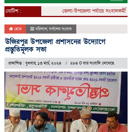
naviga
নোটিশ :
জেলা-উপজেলা পর্যায়ে সংবাদকর্মী নিয়োগ
হোম
বরিশাল
,
সর্বশেষ সংবাদ
উজিরপুর উপজেলা প্রশাসনের উদ্যোগে
প্রস্তুতিমূলক সভা
প্রকাশিত : বুধবার, ১৩ মার্চ, ২০২৪
২৮৪ 0 বার সংবাদি দেখেছে