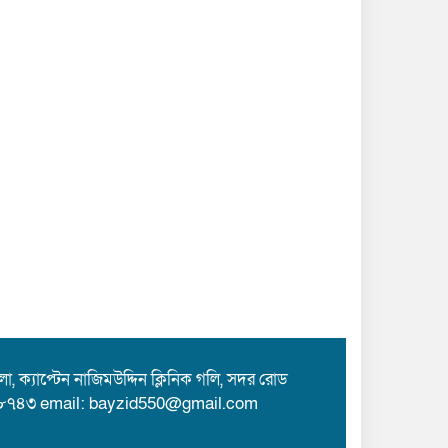
 ক্যাপ্টেন নাজিমউদ্দিন ক্লিনিক গলি, সদর রোড
৮৭৪৩ email: bayzid550@gmail.com