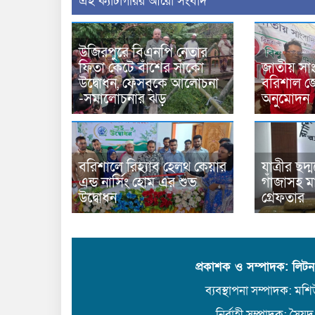
‍এই ক্যাটাগরির ‍আরো সংবাদ
উজিরপুরে বিএনপি নেতার
ফিতা কেটে বাঁশের সাঁকো
জাতীয় সাং
উদ্বোধন, ফেসবুকে আলোচনা
বরিশাল জ
-সমালোচনার ঝড়
অনুমোদন
বরিশালে রিহ্যাব হেলথ কেয়ার
যাত্রীর ছদ
এন্ড নার্সিং হোম এর শুভ
গাঁজাসহ ম
উদ্বোধন
গ্রেফতার
প্রকাশক ও সম্পাদক: লিট
ব্যবস্থাপনা সম্পাদক: মশিউ
নির্বাহী সম্পাদক: সৈয়দ