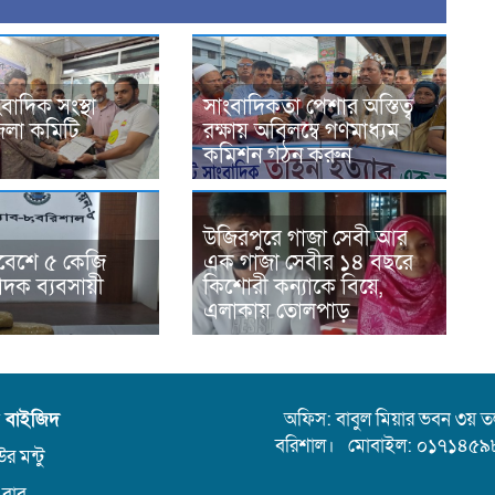
বাদিক সংস্থা
সাংবাদিকতা পেশার অস্তিত্ব
েলা কমিটি
রক্ষায় অবিলম্বে গণমাধ্যম
কমিশন গঠন করুন
উজিরপুরে গাজা সেবী আর
্মবেশে ৫ কেজি
এক গাজা সেবীর ১৪ বছরে
াদক ব্যবসায়ী
কিশোরী কন্যাকে বিয়ে,
এলাকায় তোলপাড়
ন বাইজিদ
অফিস: বাবুল মিয়ার ভবন ৩য় তলা,
বরিশাল। মোবাইল: ০১৭১৪৫৯
র মন্টু
 বাবু