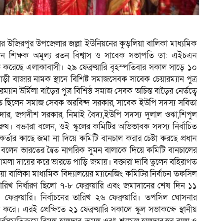
লের উজিরপুর উপজেলার জল্লা ইউনিয়নের কুড়লিয়া বালিকা মাধ্যমিক
রধান শিক্ষক অমুল্য রতন বিশ্বাস ও সাবেক সভাপতি ডা: এইচএন
োভ করেছে এলাকাবাসী। ২৯ ফেব্রুয়ারি বৃহস্পতিবার সকাল সাড়ে ১০
ী বাজার নামক স্থানে বিশিষ্ট সমাজসেবক সাবেক চেয়ারম্যান পুত্র
ান উর্মিলা বাড়ৈর পুত্র বিশিষ্ঠ সমাজ সেবক অচিন্ত বাড়ৈর নের্তত্বে
থিত ছিলেন সমাজ সেবক অরবিন্দ সরকার, সাবেক ইউপি সদস্য সবিতা
ালদার, জগদীশ সরকার, নিমাই বৈদ্য,ইউপি সদস্য দুলাল ওঝা,শিপুল
রুষ। বক্তারা বলেন, ওই স্কুলের কমিটির অভিভাবক সদস্য নির্বাচিত
র্তার কাছে জমা না দিয়ে কমিটি বানচাল করার চেষ্টা করছে প্রধান
েন ভারতের দ্বৈত নাগরিক সুমন বালাকে দিয়ে কমিটি বানচালের
ামলা দায়ের করে ভারতে পাড়ি জমায়। বক্তারা দাবি তুলেন বহিরাগত
য়া বালিকা মাধ্যমিক বিদ্যালয়ের ম্যানেজিং কমিটির নির্বাচন তফসিল
িখ নির্ধারণ ছিলো ৭-৮ ফেব্রুয়ারি এবং জমাদানের শেষ দিন ১১
ার ১৪ ফেব্রুয়ারি। নির্বাচনের তারিখ ২৬ ফেব্রুয়ারি। তপসিল ঘোসনার
। এরই প্রেক্ষিতে ২১ ফেব্রুয়ারি সকালে স্কুল সভাকক্ষে স্থানীয়