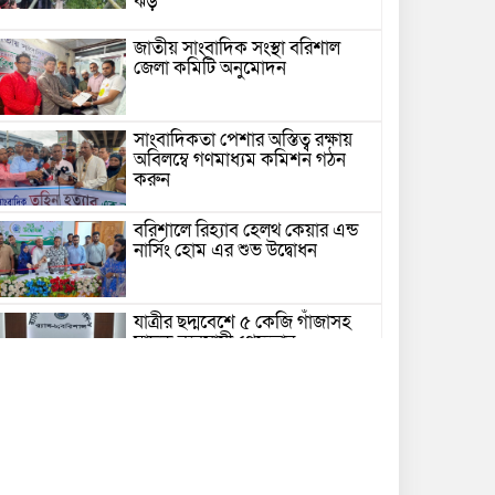
ঝড়
জাতীয় সাংবাদিক সংস্থা বরিশাল
জেলা কমিটি অনুমোদন
সাংবাদিকতা পেশার অস্তিত্ব রক্ষায়
অবিলম্বে গণমাধ্যম কমিশন গঠন
করুন
বরিশালে রিহ্যাব হেলথ কেয়ার এন্ড
নার্সিং হোম এর শুভ উদ্বোধন
যাত্রীর ছদ্মবেশে ৫ কেজি গাঁজাসহ
মাদক ব্যবসায়ী গ্রেফতার
উজিরপুরে গাজা সেবী আর এক গাজা
সেবীর ১৪ বছরে কিশোরী কন্যাকে
বিয়ে, এলাকায় তোলপাড়