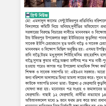
মো: এমদাদুল কাসেম সেন্টু,উজিরপুর প্রতিনিধিঃ বরিশা
বিদ্যালয়ে কমিটি নিয়ে অনিয়ম,দুর্নীতির অভিযোগে প্
সরকারের বিরুদ্ধে বিচারের দাবীতে মানববন্ধন ও বিক্ষ
টায় উজিরপুর উপজেলার জল্লা ইউনিয়নের কুড়লিয়া পানবাড়
সাবেক ইউপি চেয়ারম্যান মৃত অবনি বাড়ৈ ও সাবেক চেয়ারম্য
মানববন্ধন ও বিক্ষোপ মিছিল অনুষ্ঠিত হয়। এসময় উপস্
রানি বাড়ৈ,উত্তম মধু,দুলাল শিউরি,অসিম রায়,হরশিৎ হ
বাড়ৈ,সুসান্ত কুমার বাড়ৈ,অঞ্জনা ঢালীসহ শত শত নারী-পু
হওয়ায় পরেও কাগজ পত্র উপজেলা মাধ্যমিক শিক্ষা কর্মক
শিক্ষক ও সাবেক সভাপতি ডা: এইচএন সরকার। আরো বল
জন্য বরিশাল আদালতে মিথ্যা মামলা দায়ের করে। সুমন ম
কাউকে সভাপতি চাননা তারা। উল্লেখ্য ৫ ফেব্রুয়ারি কুড়লি
ঘোষণা করা হয়। মনোনয়ন পত্র সংগ্রহ ও জমাদানের তার
ফেব্রুয়ারি। বাছাই ১২ ফেব্রুয়ারি, প্রার্থীতা প্রত্যাহ
অভিভাবকদেল মধ্যে ৯ জনে ফরম ক্রয় করে জমা প্রধান করে