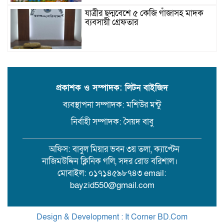
যাত্রীর ছদ্মবেশে ৫ কেজি গাঁজাসহ মাদক
ব্যবসায়ী গ্রেফতার
উজিরপুরে গাজা সেবী আর এক গাজা
সেবীর ১৪ বছরে কিশোরী কন্যাকে বিয়ে,
এলাকায় তোলপাড়
প্রকাশক ও সম্পাদক: লিটন বাইজিদ
ব্যবস্থাপনা সম্পাদক: মশিউর মন্টু
বরিশাল সংস্কৃতিকেন্দ্রের ৩৬ জুলাই
সেমিনার
নির্বাহী সম্পাদক: সৈয়দ বাবু
অফিস: বাবুল মিয়ার ভবন ৩য় তলা, ক্যাপ্টেন
পরিবর্তনের প্রতিশ্রুতি থেকে রাজনৈতিক
নাজিমউদ্দিন ক্লিনিক গলি, সদর রোড বরিশাল।
অস্থিরতা: কোথায় যাচ্ছে বাংলাদেশ?
মোবাইল: ০১৭১৪৫৯৮৭৪৩ email:
bayzid550@gmail.com
গৌরনদী প্রেসক্লাবের সাধারণ সম্পাদকের
ওপর হামলা, জেলা সাংবাদিক ইউনিয়নের
Design & Development : It Corner BD.Com
নিন্দা