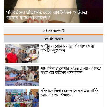
পরিবর্তনের প্রতিশ্রুতি থেকে রাজনৈতিক অস্থিরতা:
কোথায় যাচ্ছে বাংলাদেশ?
সর্বশেষ আপডেট
জনপ্রিয় সংবাদ
জাতীয় সাংবাদিক সংস্থা বরিশাল জেলা
কমিটি অনুমোদন
সাংবাদিকতা পেশার অস্তিত্ব রক্ষায় অবিলম্বে
গণমাধ্যম কমিশন গঠন করুন
বরিশালে রিহ্যাব হেলথ কেয়ার এন্ড নার্সিং
হোম এর শুভ উদ্বোধন