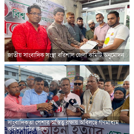
জাতীয় সাংবাদিক সংস্থা বরিশাল জেলা কমিটি অনুমোদন
সাংবাদিকতা পেশার অস্তিত্ব রক্ষায় অবিলম্বে গণমাধ্যম
কমিশন গঠন করুন