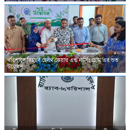
বরিশালে রিহ্যাব হেলথ কেয়ার এন্ড নার্সিং হোম এর শুভ
উদ্বোধন