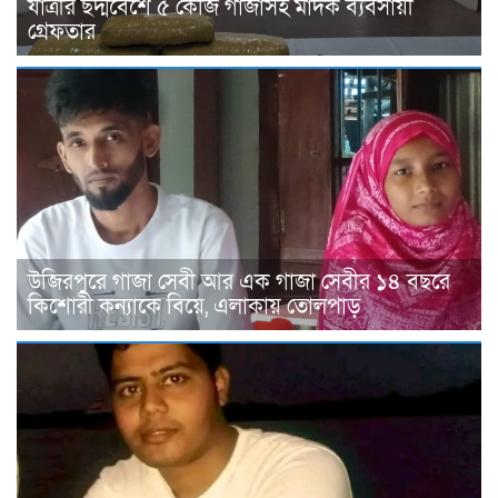
যাত্রীর ছদ্মবেশে ৫ কেজি গাঁজাসহ মাদক ব্যবসায়ী
গ্রেফতার
উজিরপুরে গাজা সেবী আর এক গাজা সেবীর ১৪ বছরে
কিশোরী কন্যাকে বিয়ে, এলাকায় তোলপাড়