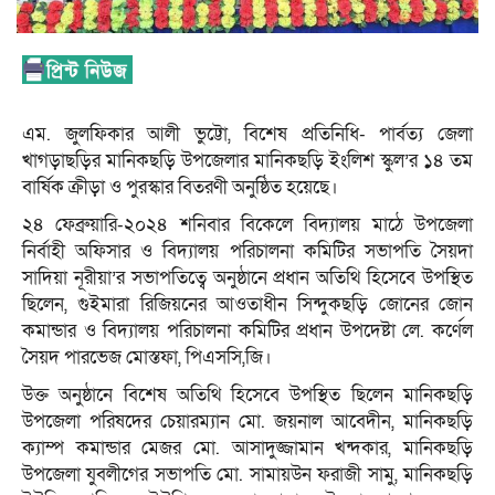
এম. জুলফিকার আলী ভুট্টো, বিশেষ প্রতিনিধি- পার্বত্য জেলা
খাগড়াছড়ির মানিকছড়ি উপজেলার মানিকছড়ি ইংলিশ স্কুল’র ১৪ তম
বার্ষিক ক্রীড়া ও পুরস্কার বিতরণী অনুষ্ঠিত হয়েছে।
২৪ ফেব্রুয়ারি-২০২৪ শনিবার বিকেলে বিদ্যালয় মাঠে উপজেলা
নির্বাহী অফিসার ও বিদ্যালয় পরিচালনা কমিটির সভাপতি সৈয়দা
সাদিয়া নূরীয়া’র সভাপতিত্বে অনুষ্ঠানে প্রধান অতিথি হিসেবে উপস্থিত
ছিলেন, গুইমারা রিজিয়নের আওতাধীন সিন্দুকছড়ি জোনের জোন
কমান্ডার ও বিদ্যালয় পরিচালনা কমিটির প্রধান উপদেষ্টা লে. কর্ণেল
সৈয়দ পারভেজ মোস্তফা, পিএসসি,জি।
উক্ত অনুষ্ঠানে বিশেষ অতিথি হিসেবে উপস্থিত ছিলেন মানিকছড়ি
উপজেলা পরিষদের চেয়ারম্যান মো. জয়নাল আবেদীন, মানিকছড়ি
ক্যাম্প কমান্ডার মেজর মো. আসাদুজ্জামান খন্দকার, মানিকছড়ি
উপজেলা যুবলীগের সভাপতি মো. সামায়উন ফরাজী সামু, মানিকছড়ি