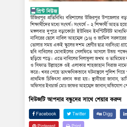
উজিরপুর প্রতিনিধিঃ বরিশালের উজিরপুর উপজেলার ব
শিক্ষার্থীদের মধ্যে সংঘর্ষ। সংঘর্ষে – ২ শিক্ষার্থী আহ
মঙ্গলবার দুপুরে বড়াকোঠা ইউনিয়ন ইনস্টিটিউট মাধ্যমিক ব
নাসিরের ছেলে নাবিল আহম্মেদ (১৬) ও জামিল সরদারে
তোলার সময় একই স্কুলের দশম শ্রেণীর ছাত্র নরসিংহা গ
ছবি নাবিলের মোবাইলের সেলফিতে আসলে উভয় পক্ষের মধ
ছড়িয়ে পড়ে। এতে নাবিলের নিলাফুলা জখম ও তামিমের কান
ও সিফাত উল্লাহকে ওই এলাকার শাহজাহান সিরাজ নামে
করে। খবর পেয়ে তাৎক্ষণিকভাবে ঘটনাস্থলে পুলিশ গিয়ে পরি
প্রাথমিক চিকিৎসা প্রদান করা হয়। স্থানীয়রা জানান,
অফিসার ইনচার্জ মোঃ জাফর আহম্মেদ জানান,অভিযোগ পেলে 
নিউজটি আপনার বন্ধুদের সাথে শেয়ার করুন
Facebook
Twitter
Digg
Pinterest
Print