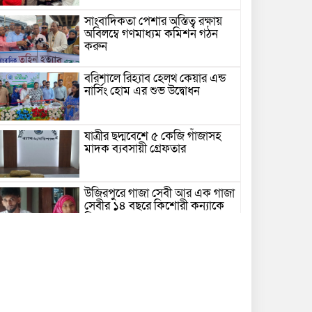
সাংবাদিকতা পেশার অস্তিত্ব রক্ষায়
অবিলম্বে গণমাধ্যম কমিশন গঠন
করুন
বরিশালে রিহ্যাব হেলথ কেয়ার এন্ড
নার্সিং হোম এর শুভ উদ্বোধন
যাত্রীর ছদ্মবেশে ৫ কেজি গাঁজাসহ
মাদক ব্যবসায়ী গ্রেফতার
উজিরপুরে গাজা সেবী আর এক গাজা
সেবীর ১৪ বছরে কিশোরী কন্যাকে
বিয়ে, এলাকায় তোলপাড়
বরিশাল সংস্কৃতিকেন্দ্রের ৩৬ জুলাই
সেমিনার
পরিবর্তনের প্রতিশ্রুতি থেকে