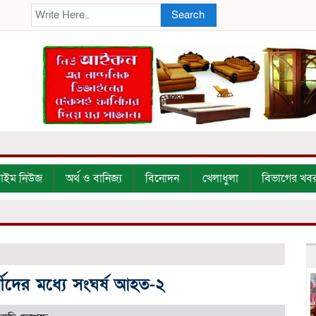
Search
্রাইম নিউজ
অর্থ ও বানিজ্য
বিনোদন
খেলাধুলা
বিভাগের খব
থীদের মধ্যে সংঘর্ষ আহত-২