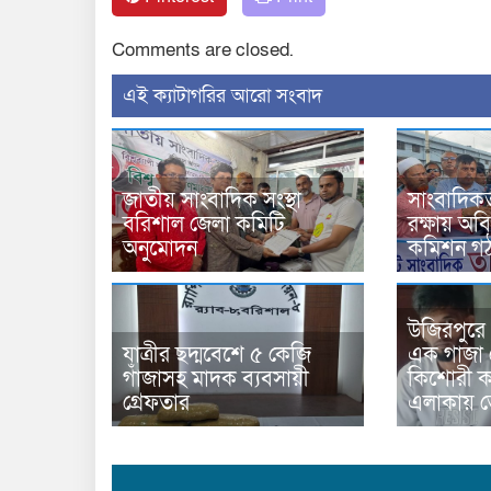
Comments are closed.
‍এই ক্যাটাগরির ‍আরো সংবাদ
জাতীয় সাংবাদিক সংস্থা
সাংবাদিকতা
বরিশাল জেলা কমিটি
রক্ষায় অবি
অনুমোদন
কমিশন গ
উজিরপুরে
যাত্রীর ছদ্মবেশে ৫ কেজি
এক গাজা 
গাঁজাসহ মাদক ব্যবসায়ী
কিশোরী কন
গ্রেফতার
এলাকায় 