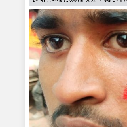
প্রকাশিত : মঙ্গলবার, ১৩ ফেব্রুয়ারী, ২০২৪
৩৯৪ 0 বার সং