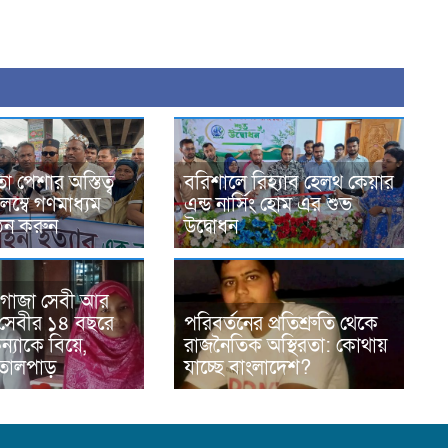
 পেশার অস্তিত্ব
বরিশালে রিহ্যাব হেলথ কেয়ার
লম্বে গণমাধ্যম
এন্ড নার্সিং হোম এর শুভ
ঠন করুন
উদ্বোধন
 গাজা সেবী আর
সেবীর ১৪ বছরে
পরিবর্তনের প্রতিশ্রুতি থেকে
্যাকে বিয়ে,
রাজনৈতিক অস্থিরতা: কোথায়
তোলপাড়
যাচ্ছে বাংলাদেশ?