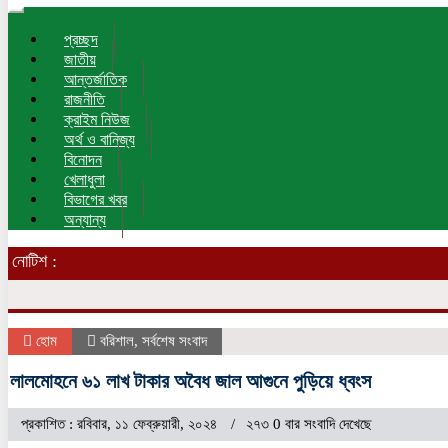
Toggle
navigation
প্রচ্ছদ
জাতীয়
আন্তর্জাতিক
রাজনীতি
ক্রাইম নিউজ
অর্থ ও বানিজ্য
বিনোদন
খেলাধুলা
বিভাগের খবর
অন্যান্য
নোটিশ :
হোম
বরিশাল
,
সর্বশেষ সংবাদ
লালমোহনে ৬১ লাখ টাকার অবৈধ জাল আগুনে পুড়িয়ে ধ্বংস
প্রকাশিত : রবিবার, ১১ ফেব্রুয়ারী, ২০২৪
২৭৩ 0 বার সংবাদি দেখেছে