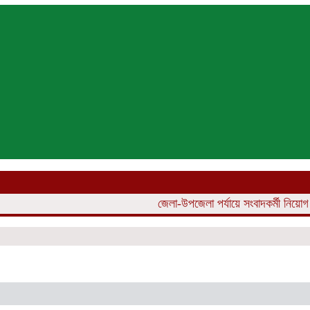
জেলা-উপজেলা পর্যায়ে সংবাদকর্মী নিয়োগ চলছে