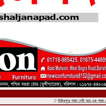
উজিরপুরে গাজা সেবী আর এক গাজা সেবীর ১