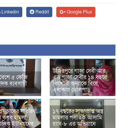
Linkedin
Reddit
Google Plus
উজিরপুরে গাজা সেবী আর
্মবেশে ৫ কেজি
এক গাজা সেবীর ১৪ বছরে
াদক ব্যবসায়ী
কিশোরী কন্যাকে বিয়ে,
এলাকায় তোলপাড়
রেসক্লাবের সাধারণ
১৭ বছরের সাজাপ্রাপ্ত অস্ত্র
র ওপর হামলা,
মামলার পলাতক আসামি
বাদিক ইউনিয়নের
র‍্যাব-৮ এর অভিযানে