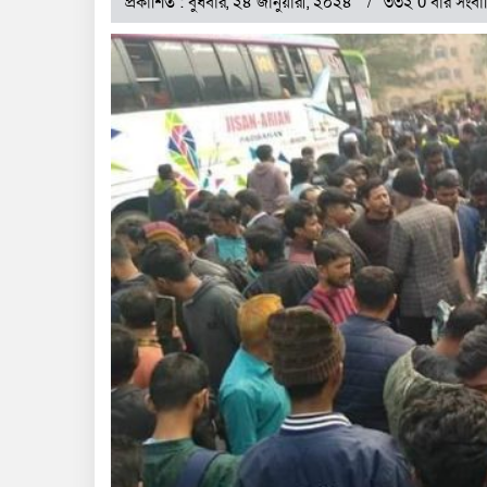
প্রকাশিত : বুধবার, ২৪ জানুয়ারী, ২০২৪
৩৩২ 0 বার সংবা