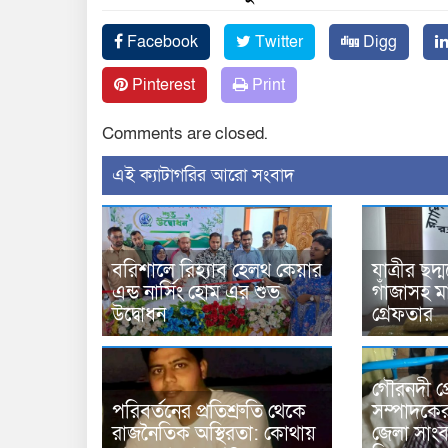
Facebook
Twitter
Digg
Pinterest
Print
Comments are closed.
‍এই ক্যাটাগরির ‍আরো সংবাদ
বরিশালে রিহ্যাব হেলথ কেয়ার
যাত্রীর ছদ
এন্ড নার্সিং হোম এর শুভ
গাঁজাসহ ম
উদ্বোধন
গ্রেফতার
গৌরনদী প্
পরিবর্তনের প্রতিশ্রুতি থেকে
সম্পাদকে
রাজনৈতিক অস্থিরতা: কোথায়
জেলা সাং