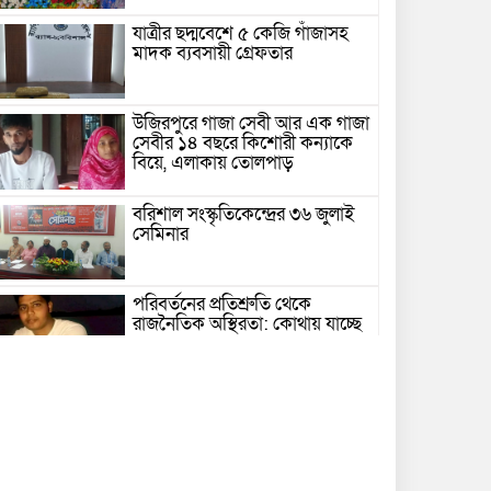
যাত্রীর ছদ্মবেশে ৫ কেজি গাঁজাসহ
মাদক ব্যবসায়ী গ্রেফতার
উজিরপুরে গাজা সেবী আর এক গাজা
সেবীর ১৪ বছরে কিশোরী কন্যাকে
বিয়ে, এলাকায় তোলপাড়
বরিশাল সংস্কৃতিকেন্দ্রের ৩৬ জুলাই
সেমিনার
পরিবর্তনের প্রতিশ্রুতি থেকে
রাজনৈতিক অস্থিরতা: কোথায় যাচ্ছে
বাংলাদেশ?
গৌরনদী প্রেসক্লাবের সাধারণ
সম্পাদকের ওপর হামলা, জেলা
সাংবাদিক ইউনিয়নের নিন্দা
১৭ বছরের সাজাপ্রাপ্ত অস্ত্র মামলার