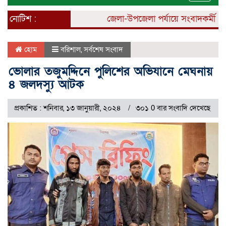
naviga
নোটিশ :
জেলা-উপজেলা পর্যায়ে সংবাদকর্মী নিয়োগ
হোম
বরিশাল
,
সর্বশেষ সংবাদ
ভোলার তজুমদ্দিনে পুলিশের অভিযানে মেঘনায়
৪ জলদস্যু আটক
প্রকাশিত : শনিবার, ১৩ জানুয়ারী, ২০২৪
৩০১ 0 বার সংবাদি দেখেছে