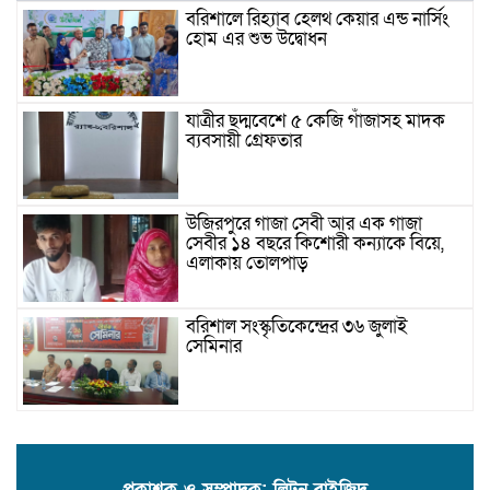
বরিশালে রিহ্যাব হেলথ কেয়ার এন্ড নার্সিং
হোম এর শুভ উদ্বোধন
যাত্রীর ছদ্মবেশে ৫ কেজি গাঁজাসহ মাদক
ব্যবসায়ী গ্রেফতার
উজিরপুরে গাজা সেবী আর এক গাজা
সেবীর ১৪ বছরে কিশোরী কন্যাকে বিয়ে,
এলাকায় তোলপাড়
বরিশাল সংস্কৃতিকেন্দ্রের ৩৬ জুলাই
সেমিনার
পরিবর্তনের প্রতিশ্রুতি থেকে রাজনৈতিক
অস্থিরতা: কোথায় যাচ্ছে বাংলাদেশ?
প্রকাশক ও সম্পাদক: লিটন বাইজিদ