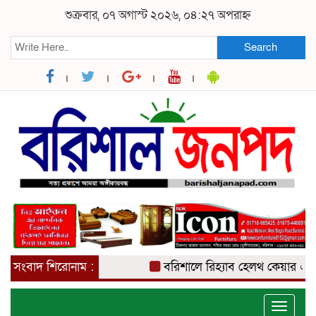
শুক্রবার, ০৭ অগাস্ট ২০২৬, ০৪:২৭ অপরাহ্ন
Search
সংবাদ শিরোনাম :
বরিশালে রিহ্যাব হেলথ কেয়ার এন্ড নার্
Toggle