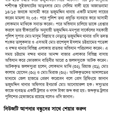
শশীগঞ্জ সুইজঘাটের আড়ৎদার মোঃ সেলিম বাদী হয়ে অজ্ঞাতনামা
১৪/১৫ জনকে আসামী করে তজুমদ্দিন থানায় একটি মামলা দায়ের
করেন মামলা নং ০৩। পরে পুলিশ তথ্য প্রযুক্তি ব্যবহার করে আসামী
লোকমান মাঝিকে সনাক্ত করেন। পরে অভিযান চালিয়ে তাকে গ্রেপ্তার
করলে তার স্বীকারোক্তি অনুযায়ী তজুমদ্দিন-মনপুরা সার্কেলের সহকারী
পুলিশ সুপার মোঃ মাসুম বিল্লাহ’র নেতৃত্বে তজুমদ্দিন থানার ওসি তদন্ত
শংকর তালুকদার ও এসআই মোঃ রাশেদুল ইসলাম চট্টগ্রামের পতেঙ্গা
ও বন্দর থানার বিভিন্ন এলাকায় রাতভর অভিযান পরিচালনা করেন। এ
সময় চট্টগ্রাম বন্দর থানার আনন্দ বাজার এলাকার বিভিন্ন বাসায়
অভিযান করে ফোরকান বাহিনীর আরো ৩ জলদস্যুকে আটক করেন।
আটককৃত জলদস্যুরা হলেন, লোকমান মাঝি (৩২), রিয়াজ (৩১), মোঃ
কালাম হোসেন (৩০) ও মোঃ মিরাজ (৩০)। আটককৃতদের আদালতের
মাধ্যমে জেল হাজতে প্রেরণ করেবেন বলে প্রেস ব্রিফিংয়ে জানান
তজুমদ্দিন থানার অফিসার ইনচার্জ মোঃ আনোয়ারুল হক। দস্যুতার
কাজে ব্যবহৃত একটি ট্রলার ও নগদ টাকা জব্দ করা হয়। জব্দকৃত ট্রলার
পুলিশের হেফাজতে রয়েছে বলেও ওসি জানান।
নিউজটি আপনার বন্ধুদের সাথে শেয়ার করুন