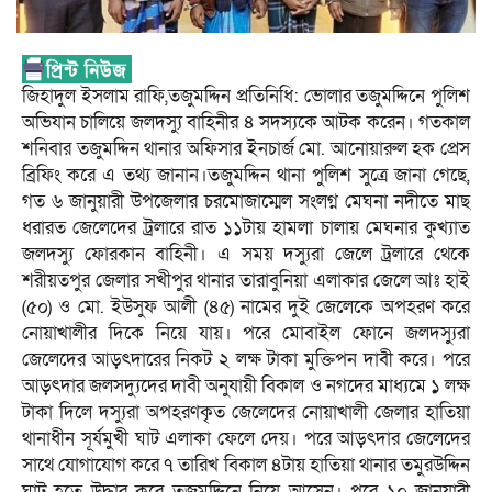
জিহাদুল ইসলাম রাফি,তজুমদ্দিন প্রতিনিধি: ভোলার তজুমদ্দিনে পুলিশ
অভিযান চালিয়ে জলদস্যু বাহিনীর ৪ সদস্যকে আটক করেন। গতকাল
শনিবার তজুমদ্দিন থানার অফিসার ইনচার্জ মো. আনোয়ারুল হক প্রেস
ব্রিফিং করে এ তথ্য জানান।তজুমদ্দিন থানা পুলিশ সুত্রে জানা গেছে,
গত ৬ জানুয়ারী উপজেলার চরমোজাম্মেল সংলগ্ন মেঘনা নদীতে মাছ
ধরারত জেলেদের ট্রলারে রাত ১১টায় হামলা চালায় মেঘনার কুখ্যাত
জলদস্যু ফোরকান বাহিনী। এ সময় দস্যুরা জেলে ট্রলারে থেকে
শরীয়তপুর জেলার সখীপুর থানার তারাবুনিয়া এলাকার জেলে আঃ হাই
(৫০) ও মো. ইউসুফ আলী (৪৫) নামের দুই জেলেকে অপহরণ করে
নোয়াখালীর দিকে নিয়ে যায়। পরে মোবাইল ফোনে জলদস্যুরা
জেলেদের আড়ৎদারের নিকট ২ লক্ষ টাকা মুক্তিপন দাবী করে। পরে
আড়ৎদার জলসদ্যুদের দাবী অনুযায়ী বিকাল ও নগদের মাধ্যমে ১ লক্ষ
টাকা দিলে দস্যুরা অপহরণকৃত জেলেদের নোয়াখালী জেলার হাতিয়া
থানাধীন সূর্যমুখী ঘাট এলাকা ফেলে দেয়। পরে আড়ৎদার জেলেদের
সাথে যোগাযোগ করে ৭ তারিখ বিকাল ৪টায় হাতিয়া থানার তমুরউদ্দিন
ঘাট হতে উদ্ধার করে তজুমদ্দিনে নিয়ে আসেন। পরে ১০ জানুয়ারী