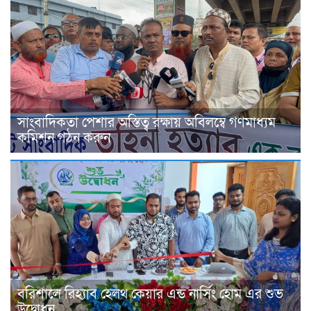
সাংবাদিকতা পেশার অস্তিত্ব রক্ষায় অবিলম্বে গণমাধ্যম
কমিশন গঠন করুন
বরিশালে রিহ্যাব হেলথ কেয়ার এন্ড নার্সিং হোম এর শুভ
উদ্বোধন