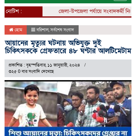
naviga
নোটিশ :
জেলা-উপজেলা পর্যায়ে সংবাদকর্মী নিয়োগ চ
হোম
বরিশাল
,
সর্বশেষ সংবাদ
আয়ানের মৃত্যুর ঘটনায় অভিযুক্ত দুই
চিকিৎসককে গ্রেফতারে ৪৮ ঘণ্টার আলটিমেটাম
প্রকাশিত : বৃহস্পতিবার, ১১ জানুয়ারী, ২০২৪
৩২৫ 0 বার সংবাদি দেখেছে