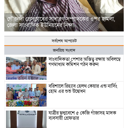
গৌরনদী প্রেসক্লাবের সাধারণ সম্পাদকের ওপর হামলা,
জেলা সাংবাদিক ইউনিয়নের নিন্দা
সর্বশেষ আপডেট
জনপ্রিয় সংবাদ
সাংবাদিকতা পেশার অস্তিত্ব রক্ষায় অবিলম্বে
গণমাধ্যম কমিশন গঠন করুন
বরিশালে রিহ্যাব হেলথ কেয়ার এন্ড নার্সিং
হোম এর শুভ উদ্বোধন
যাত্রীর ছদ্মবেশে ৫ কেজি গাঁজাসহ মাদক
ব্যবসায়ী গ্রেফতার