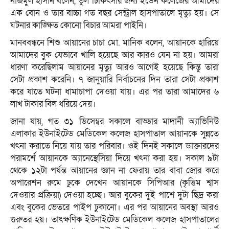
নাজমুল হাসান বলেন, ভুল চিকিৎসার জন্য ইডেন কলেজের আমাদের
এক বোন ও তার বাচ্চা গত বছর সেন্ট্রাল হাসপাতালে মৃত্যু হয়। সে
ঘটনার কাঙ্ক্ষিত কোনো বিচার আমরা পাইনি।
মানববন্ধনে শিশু আয়ানের চাচা মো. মানিক বলেন, আয়ানকে হারিয়ে
আমাদের বুক যেভাবে খালি হয়েছে আর কারও যেন না হয়। আমরা
ধারণা করেছিলাম আয়ানের মৃত্যু আরও আগেই হয়েছে কিন্তু তারা
সেটা প্রকাশ করেনি। ৭ জানুয়ারি নির্বাচনের দিন তারা সেটা প্রকাশ
করে যাতে ঘটনা ধামাচাপা দেওয়া যায়। এর পর তারা আমাদের ৬
লাখ টাকার বিল ধরিয়ে দেয়।
জানা যায়, গত ৩১ ডিসেম্বর সকালে বাড্ডার মাদানী অ্যাভিনিউ
এলাকার ইউনাইটেড মেডিকেল কলেজ হাসপাতাল আয়ানকে সুন্নতে
খৎনা করাতে নিয়ে যায় তার পরিবার। ওই দিনই সকালে ডাক্তারদের
পরামর্শে আয়ানকে অ্যানেস্থেসিয়া দিয়ে খৎনা করা হয়। সকাল ৯টা
থেকে ১২টা পর্যন্ত আয়ানের জ্ঞান না ফেরায় তার বাবা জোর করে
অপারেশন রুমে ঢুকে দেখেন আয়ানকে সিপিআর (কৃত্তিম শ্বাস
দেওয়ার প্রক্রিয়া) দেওয়া হচ্ছে। আর বুকের দুই পাশে দুটা ছিদ্র করা
এবং বুকের ভেতরে পাইপ ঢুকানো। এর পর আয়ানের অবস্থা আরও
গুরুতর হয়। তাৎক্ষণিক ইউনাইটেড মেডিকেল কলেজ হাসপাতালের