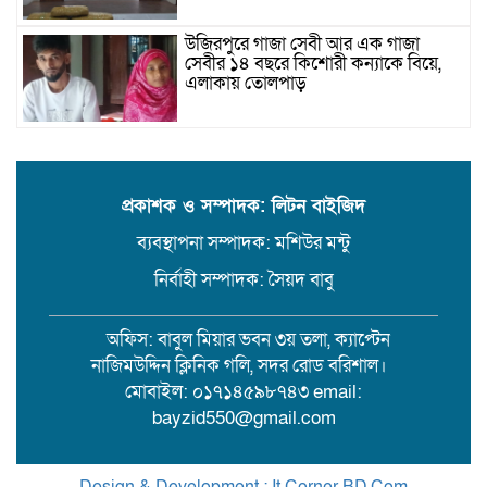
উজিরপুরে গাজা সেবী আর এক গাজা
সেবীর ১৪ বছরে কিশোরী কন্যাকে বিয়ে,
এলাকায় তোলপাড়
বরিশাল সংস্কৃতিকেন্দ্রের ৩৬ জুলাই
সেমিনার
প্রকাশক ও সম্পাদক: লিটন বাইজিদ
ব্যবস্থাপনা সম্পাদক: মশিউর মন্টু
পরিবর্তনের প্রতিশ্রুতি থেকে রাজনৈতিক
অস্থিরতা: কোথায় যাচ্ছে বাংলাদেশ?
নির্বাহী সম্পাদক: সৈয়দ বাবু
অফিস: বাবুল মিয়ার ভবন ৩য় তলা, ক্যাপ্টেন
গৌরনদী প্রেসক্লাবের সাধারণ সম্পাদকের
নাজিমউদ্দিন ক্লিনিক গলি, সদর রোড বরিশাল।
ওপর হামলা, জেলা সাংবাদিক ইউনিয়নের
নিন্দা
মোবাইল: ০১৭১৪৫৯৮৭৪৩ email:
bayzid550@gmail.com
১৭ বছরের সাজাপ্রাপ্ত অস্ত্র মামলার পলাতক
আসামি র‍্যাব-৮ এর অভিযানে গ্রেফতার
Design & Development : It Corner BD.Com