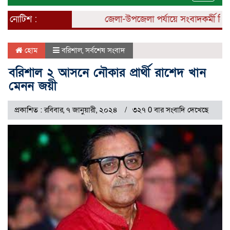
naviga
নোটিশ :
জেলা-উপজেলা পর্যায়ে সংবাদকর্মী নিয়োগ 
হোম
বরিশাল
,
সর্বশেষ সংবাদ
বরিশাল ২ আসনে নৌকার প্রার্থী রাশেদ খান
মেনন জয়ী
প্রকাশিত : রবিবার, ৭ জানুয়ারী, ২০২৪
৩২৭ 0 বার সংবাদি দেখেছে