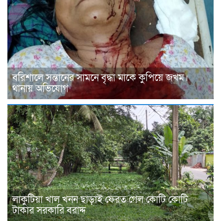
বরিশালে সন্তানের সামনে বৃদ্ধা মাকে কুপিয়ে জখম।
থানায় অভিযোগ
লাকুটিয়া খাল খনন ছাড়াই ফেরত গেল কোটি কোটি
টাকার সরকারি বরাদ্দ