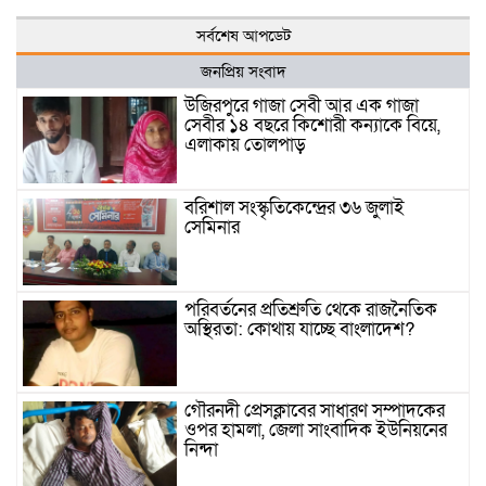
সর্বশেষ আপডেট
জনপ্রিয় সংবাদ
উজিরপুরে গাজা সেবী আর এক গাজা
সেবীর ১৪ বছরে কিশোরী কন্যাকে বিয়ে,
এলাকায় তোলপাড়
বরিশাল সংস্কৃতিকেন্দ্রের ৩৬ জুলাই
সেমিনার
পরিবর্তনের প্রতিশ্রুতি থেকে রাজনৈতিক
অস্থিরতা: কোথায় যাচ্ছে বাংলাদেশ?
গৌরনদী প্রেসক্লাবের সাধারণ সম্পাদকের
ওপর হামলা, জেলা সাংবাদিক ইউনিয়নের
নিন্দা