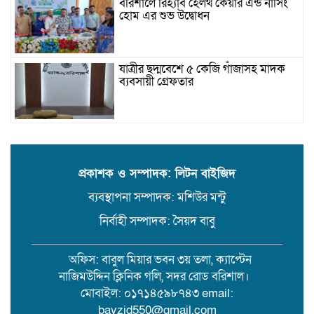
বরিশালে রিহ্যাব হেলথ কেয়ার এন্ড নার্সিং
হোম এর শুভ উদ্বোধন
যাত্রীর ছদ্মবেশে ৫ কেজি গাঁজাসহ মাদক
ব্যবসায়ী গ্রেফতার
উজিরপুরে গাজা সেবী আর এক গাজা
সেবীর ১৪ বছরে কিশোরী কন্যাকে বিয়ে,
এলাকায় তোলপাড়
প্রকাশক ও সম্পাদক: লিটন বাইজিদ
ব্যবস্থাপনা সম্পাদক: মশিউর মন্টু
বরিশাল সংস্কৃতিকেন্দ্রের ৩৬ জুলাই
সেমিনার
নির্বাহী সম্পাদক: সৈয়দ বাবু
অফিস: বাবুল মিয়ার ভবন ৩য় তলা, ক্যাপ্টেন
পরিবর্তনের প্রতিশ্রুতি থেকে রাজনৈতিক
নাজিমউদ্দিন ক্লিনিক গলি, সদর রোড বরিশাল।
অস্থিরতা: কোথায় যাচ্ছে বাংলাদেশ?
মোবাইল: ০১৭১৪৫৯৮৭৪৩ email:
bayzid550@gmail.com