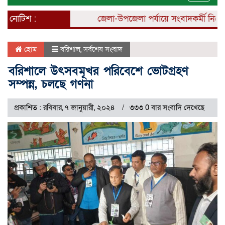
naviga
নোটিশ :
জেলা-উপজেলা পর্যায়ে সংবাদকর্মী নিয়োগ চ
হোম
বরিশাল
,
সর্বশেষ সংবাদ
বরিশালে উৎসবমূখর পরিবেশে ভোটগ্রহণ
সম্পন্ন, চলছে গণনা
প্রকাশিত : রবিবার, ৭ জানুয়ারী, ২০২৪
৩৩৩ 0 বার সংবাদি দেখেছে