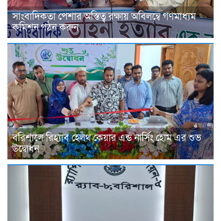
সাংবাদিকতা পেশার অস্তিত্ব রক্ষায় অবিলম্বে গণমাধ্যম
কমিশন গঠন করুন
বরিশালে রিহ্যাব হেলথ কেয়ার এন্ড নার্সিং হোম এর শুভ
উদ্বোধন