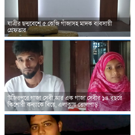
যাত্রীর ছদ্মবেশে ৫ কেজি গাঁজাসহ মাদক ব্যবসায়ী
গ্রেফতার
উজিরপুরে গাজা সেবী আর এক গাজা সেবীর ১৪ বছরে
কিশোরী কন্যাকে বিয়ে, এলাকায় তোলপাড়