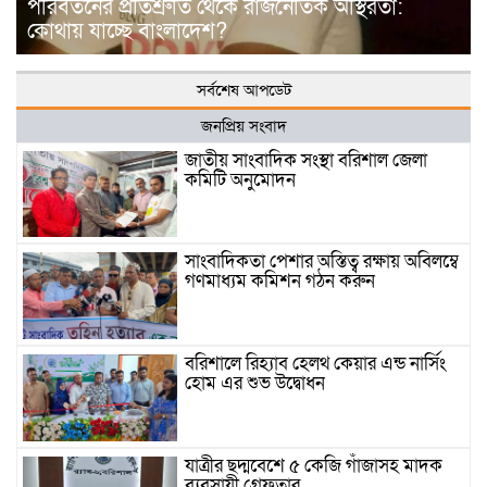
পরিবর্তনের প্রতিশ্রুতি থেকে রাজনৈতিক অস্থিরতা:
কোথায় যাচ্ছে বাংলাদেশ?
সর্বশেষ আপডেট
জনপ্রিয় সংবাদ
জাতীয় সাংবাদিক সংস্থা বরিশাল জেলা
কমিটি অনুমোদন
সাংবাদিকতা পেশার অস্তিত্ব রক্ষায় অবিলম্বে
গণমাধ্যম কমিশন গঠন করুন
বরিশালে রিহ্যাব হেলথ কেয়ার এন্ড নার্সিং
হোম এর শুভ উদ্বোধন
যাত্রীর ছদ্মবেশে ৫ কেজি গাঁজাসহ মাদক
ব্যবসায়ী গ্রেফতার