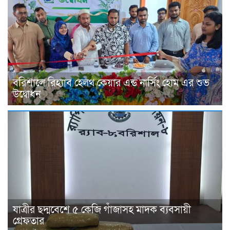
বরিশালে রিহ্যাব হেলথ কেয়ার এন্ড নার্সিং হোম এর শুভ
উদ্বোধন
যাত্রীর ছদ্মবেশে ৫ কেজি গাঁজাসহ মাদক ব্যবসায়ী
গ্রেফতার