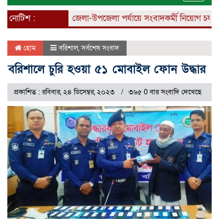
naviga
নোটিশ :
জেলা-উপজেলা পর্যায়ে সংবাদকর্মী নিয়োগ চলছে।
হোম
বরিশাল
,
সর্বশেষ সংবাদ
বরিশালে চুরি হওয়া ৫১ মোবাইল ফোন উদ্ধার
প্রকাশিত : রবিবার, ২৪ ডিসেম্বর, ২০২৩
৩৬৫ 0 বার সংবাদি দেখেছে