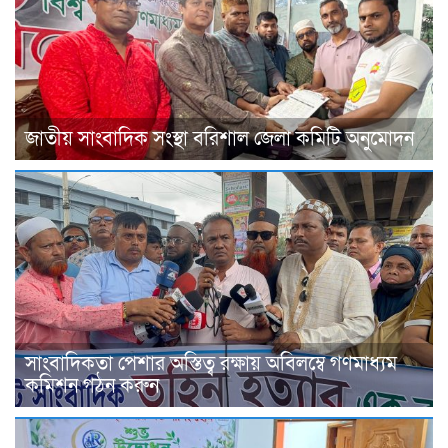
জাতীয় সাংবাদিক সংস্থা বরিশাল জেলা কমিটি অনুমোদন
সাংবাদিকতা পেশার অস্তিত্ব রক্ষায় অবিলম্বে গণমাধ্যম
কমিশন গঠন করুন