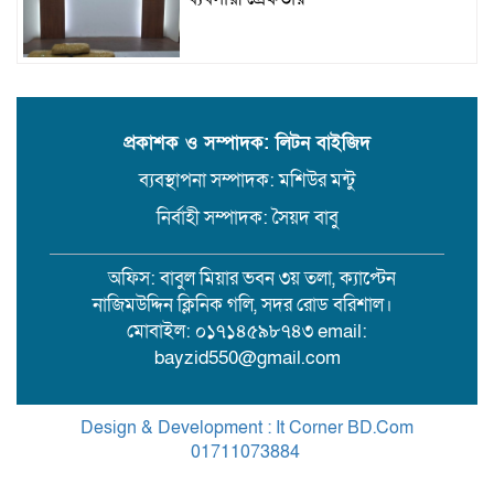
উজিরপুরে গাজা সেবী আর এক গাজা
সেবীর ১৪ বছরে কিশোরী কন্যাকে বিয়ে,
এলাকায় তোলপাড়
প্রকাশক ও সম্পাদক: লিটন বাইজিদ
ব্যবস্থাপনা সম্পাদক: মশিউর মন্টু
বরিশাল সংস্কৃতিকেন্দ্রের ৩৬ জুলাই
সেমিনার
নির্বাহী সম্পাদক: সৈয়দ বাবু
অফিস: বাবুল মিয়ার ভবন ৩য় তলা, ক্যাপ্টেন
পরিবর্তনের প্রতিশ্রুতি থেকে রাজনৈতিক
নাজিমউদ্দিন ক্লিনিক গলি, সদর রোড বরিশাল।
অস্থিরতা: কোথায় যাচ্ছে বাংলাদেশ?
মোবাইল: ০১৭১৪৫৯৮৭৪৩ email:
bayzid550@gmail.com
গৌরনদী প্রেসক্লাবের সাধারণ সম্পাদকের
ওপর হামলা, জেলা সাংবাদিক ইউনিয়নের
Design & Development : It Corner BD.Com
নিন্দা
01711073884
.
Theme Customized By
BreakingNews