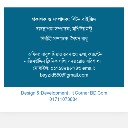
উজিরপুরে গাজা সেবী আর এক গাজা
সেবীর ১৪ বছরে কিশোরী কন্যাকে বিয়ে,
এলাকায় তোলপাড়
প্রকাশক ও সম্পাদক: লিটন বাইজিদ
ব্যবস্থাপনা সম্পাদক: মশিউর মন্টু
বরিশাল সংস্কৃতিকেন্দ্রের ৩৬ জুলাই
সেমিনার
নির্বাহী সম্পাদক: সৈয়দ বাবু
অফিস: বাবুল মিয়ার ভবন ৩য় তলা, ক্যাপ্টেন
পরিবর্তনের প্রতিশ্রুতি থেকে রাজনৈতিক
নাজিমউদ্দিন ক্লিনিক গলি, সদর রোড বরিশাল।
অস্থিরতা: কোথায় যাচ্ছে বাংলাদেশ?
মোবাইল: ০১৭১৪৫৯৮৭৪৩ email:
bayzid550@gmail.com
গৌরনদী প্রেসক্লাবের সাধারণ সম্পাদকের
ওপর হামলা, জেলা সাংবাদিক ইউনিয়নের
Design & Development : It Corner BD.Com
নিন্দা
01711073884
.
Theme Customized By
BreakingNews
১৭ বছরের সাজাপ্রাপ্ত অস্ত্র মামলার পলাতক
আসামি র‍্যাব-৮ এর অভিযানে গ্রেফতার