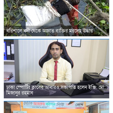
বরিশালে নদী থেকে অজ্ঞাত ব্যক্তির মরদেহ উদ্ধার
ঢাকা স্পোর্টিং ক্লাবের আবারও সভাপতি হলেন ইঞ্জি: মো:
মিজানুর রহমান