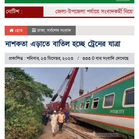
naviga
নোটিশ :
জেলা-উপজেলা পর্যায়ে সংবাদকর্মী নিয়োগ চলছে।
হোম
ঢাকা
,
সর্বশেষ সংবাদ
নাশকতা এড়াতে বাতিল হচ্ছে ট্রেনের যাত্রা
প্রকাশিত : শনিবার, ২৩ ডিসেম্বর, ২০২৩
৩৩৩ 0 বার সংবাদি দেখেছে