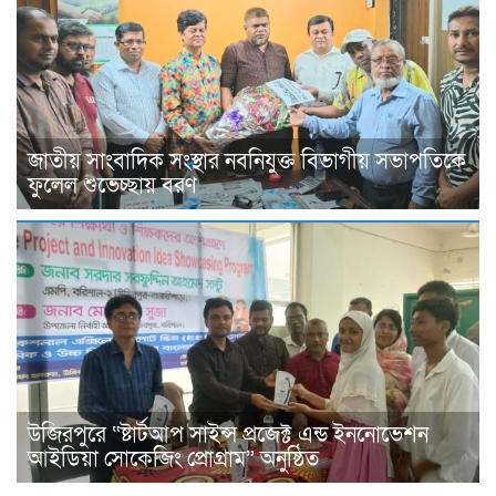
জাতীয় সাংবাদিক সংস্থার নবনিযুক্ত বিভাগীয় সভাপতিকে
ফুলেল শুভেচ্ছায় বরণ
উজিরপুরে “ষ্টার্টআপ সাইন্স প্রজেক্ট এন্ড ইননোভেশন
আইডিয়া সোকেজিং প্রোগ্রাম” অনুষ্ঠিত