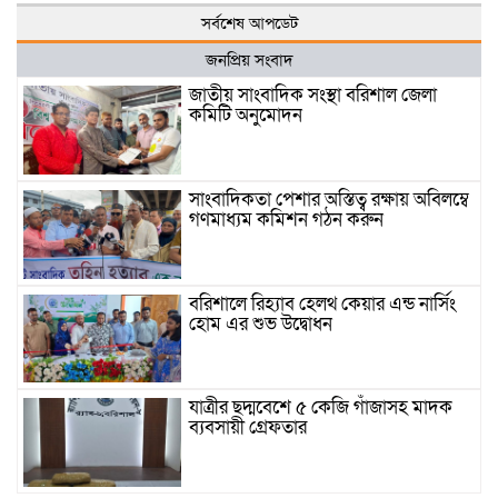
সর্বশেষ আপডেট
জনপ্রিয় সংবাদ
জাতীয় সাংবাদিক সংস্থা বরিশাল জেলা
কমিটি অনুমোদন
সাংবাদিকতা পেশার অস্তিত্ব রক্ষায় অবিলম্বে
গণমাধ্যম কমিশন গঠন করুন
বরিশালে রিহ্যাব হেলথ কেয়ার এন্ড নার্সিং
হোম এর শুভ উদ্বোধন
যাত্রীর ছদ্মবেশে ৫ কেজি গাঁজাসহ মাদক
ব্যবসায়ী গ্রেফতার