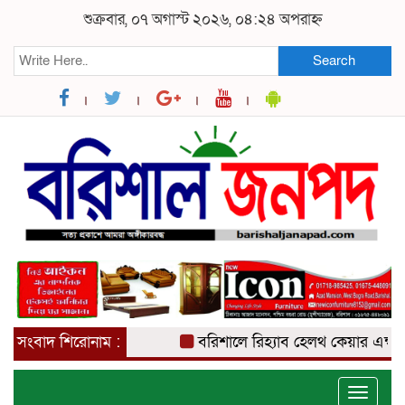
শুক্রবার, ০৭ অগাস্ট ২০২৬, ০৪:২৪ অপরাহ্ন
Search
সংবাদ শিরোনাম :
বরিশালে রিহ্যাব হেলথ কেয়ার এন্ড নার্স
Toggle