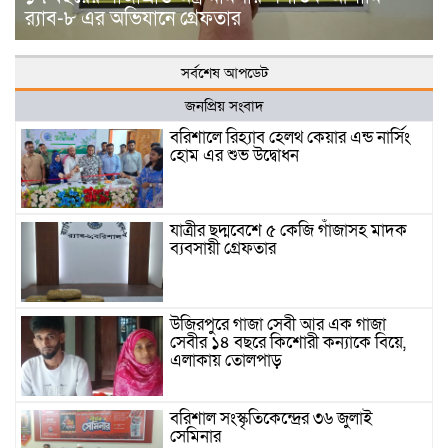
র‍্যাব-৮ এর অভিযানে গ্রেফতার
সর্বশেষ আপডেট
জনপ্রিয় সংবাদ
বরিশালে রিহ্যাব হেলথ কেয়ার এন্ড নার্সিং
হোম এর শুভ উদ্বোধন
যাত্রীর ছদ্মবেশে ৫ কেজি গাঁজাসহ মাদক
ব্যবসায়ী গ্রেফতার
উজিরপুরে গাজা সেবী আর এক গাজা
সেবীর ১৪ বছরে কিশোরী কন্যাকে বিয়ে,
এলাকায় তোলপাড়
বরিশাল সংস্কৃতিকেন্দ্রের ৩৬ জুলাই
সেমিনার