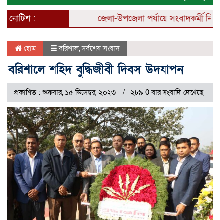
naviga
নোটিশ :
জেলা-উপজেলা পর্যায়ে সংবাদকর্মী নিয়োগ 
হোম
বরিশাল
,
সর্বশেষ সংবাদ
বরিশালে শহিদ বুদ্ধিজীবী দিবস উদযাপন
প্রকাশিত : শুক্রবার, ১৫ ডিসেম্বর, ২০২৩
২৮৯ 0 বার সংবাদি দেখেছে