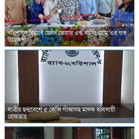
বরিশালে রিহ্যাব হেলথ কেয়ার এন্ড নার্সিং হোম এর শুভ
উদ্বোধন
যাত্রীর ছদ্মবেশে ৫ কেজি গাঁজাসহ মাদক ব্যবসায়ী
গ্রেফতার