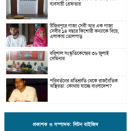
ব্যবসায়ী গ্রেফতার
উজিরপুরে গাজা সেবী আর এক গাজা
সেবীর ১৪ বছরে কিশোরী কন্যাকে বিয়ে,
এলাকায় তোলপাড়
বরিশাল সংস্কৃতিকেন্দ্রের ৩৬ জুলাই
সেমিনার
পরিবর্তনের প্রতিশ্রুতি থেকে রাজনৈতিক
অস্থিরতা: কোথায় যাচ্ছে বাংলাদেশ?
গৌরনদী প্রেসক্লাবের সাধারণ সম্পাদকের
ওপর হামলা, জেলা সাংবাদিক ইউনিয়নের
নিন্দা
প্রকাশক ও সম্পাদক: লিটন বাইজিদ