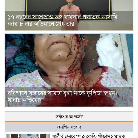
১৭ বছরের সাজাপ্রাপ্ত অস্ত্র মামলার পলাতক আসামি
র‍্যাব-৮ এর অভিযানে গ্রেফতার
বরিশালে সন্তানের সামনে বৃদ্ধা মাকে কুপিয়ে জখম।
থানায় অভিযোগ
সর্বশেষ আপডেট
জনপ্রিয় সংবাদ
যাত্রীর ছদ্মবেশে ৫ কেজি গাঁজাসহ মাদক