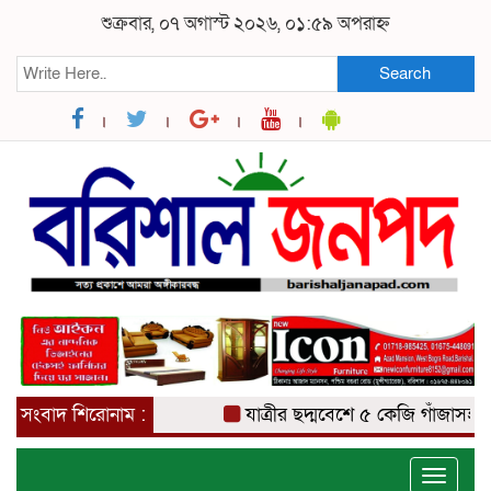
শুক্রবার, ০৭ অগাস্ট ২০২৬, ০১:৫৯ অপরাহ্ন
Search
সংবাদ শিরোনাম :
যাত্রীর ছদ্মবেশে ৫ কেজি গাঁজাসহ মাদক ব
Toggle