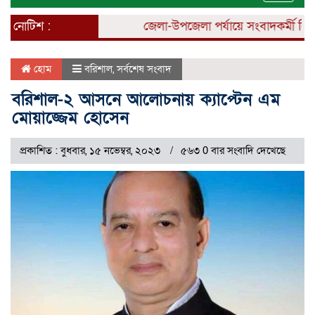
naviga
নোটিশ :
জেলা-উপজেলা পর্যায়ে সংবাদকর্মী নিয়োগ 
হোম
বরিশাল
,
সর্বশেষ সংবাদ
বরিশাল-২ আসনে আলোচনায় ক্যাপ্টেন এম
মোয়াজ্জেম হোসেন
প্রকাশিত : বুধবার, ১৫ নভেম্বর, ২০২৩
৫৬৩ 0 বার সংবাদি দেখেছে