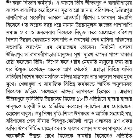
উপকরন বিতরন কর্মসূচি। এ কারনে তিনি উজিরপুর ও বানারীপাড়ায়
ব্যাপক প্রসংশিত হয়েছিলেন। সূত্র আরো জানায়, বরিশাল-২ উজিরপুর
বানারীপাড়া সংসদীয় আসনে আওয়ামী লীগের মনোনয়ন প্রত্যাশি
হিসেবে গত কয়েক বছর ধরে নানান উন্নয়নমুলক কাজের পাশাপাশি
সমাজ সেবা ও জনসেবায় নিজেকে নিযুক্ত করে রেখেছেন বরিশাল
বিভাগ উন্নয়ন ফোরামের সভাপতি ও জননেত্রী শেখ হাসিনা পরিষদের
সভাপতি ক্যাপ্টেন এম মোয়াজ্জেম হোসেন। নির্বাচনী এলাকা
উজিরপুর ও বানানরীপাড়ার মানুষের সুখ: দু:খে তাদের পাশে থাকার
চেষ্ঠা করেছেন তিনি। বিশেষ করে গরীব মেহনতি মানুষের জন্য তার
দ্বার উন্মুক্ত রেখেছেন অনেক আগ থেকেই। এছাড়া বিভিন্ন ধর্মিয়
প্রতিষ্ঠান বিশেষ করে মসজিদ-মন্দির মাদ্রাসায় তার অনুদান সবার মুখে
মুখে। খেলাধুলা ও সামাজিক বিভিন্ন কর্মকান্ডে আর্থিক অনুদানসহ
নিজেকে জড়িয়ে রেখেছেন তাদের আপনজন হিসেবে । এছাড়া
উজিরপুরে কৃষিভিত্তি উন্নয়নসহ নিজের ১৮ টি প্রতিষ্ঠানে হাজার হাজার
মানুষকে চাকুরী দিয়ে প্রতিষ্ঠিত করেছেন ক্যাপ্টেন এম মোয়াজ্জেম
হোসেন বাবুল। শুধু শিক্ষা বৃত্তি-শিক্ষা উপকরন ও আর্থিক সহায্যই নয়,
বরিশালের শেষ সীমান্ত শিবপুর-কোটালী পাড়া এলাকায় ৪শ একর
জমির উপর নির্মিত মাছের ঘের ও ফলের বাগান সাধারন মানুষের জন্য
অনেকটাই উন্মুক্ত রেখে নিজেকে দানবীর হিসেবেও প্রতিষ্ঠিত