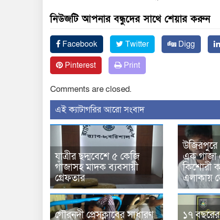
নিউজটি আপনার বন্ধুদের সাথে শেয়ার করুন
Facebook
Twitter
Digg
Pinterest
Print
Comments are closed.
‍এই ক্যাটাগরির ‍আরো সংবাদ
উজিরপুরে
যাত্রীর ছদ্মবেশে ৫ কেজি
এক গাজা 
গাঁজাসহ মাদক ব্যবসায়ী
কিশোরী কন
গ্রেফতার
এলাকায় 
গৌরনদী প্রেসক্লাবের সাধারণ
১৭ বছরের সা