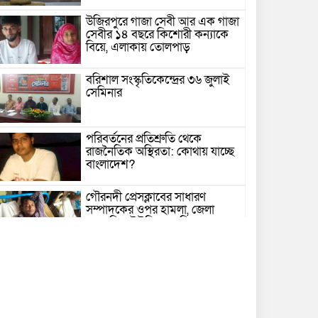
উজিরপুরে গাজা সেবী আর এক গাজা
সেবীর ১৪ বছরে কিশোরী কন্যাকে
বিয়ে, এলাকায় তোলপাড়
বরিশাল সংস্কৃতিকেন্দ্রের ৩৬ জুলাই
সেমিনার
পরিবর্তনের প্রতিশ্রুতি থেকে
রাজনৈতিক অস্থিরতা: কোথায় যাচ্ছে
বাংলাদেশ?
গৌরনদী প্রেসক্লাবের সাধারণ
সম্পাদকের ওপর হামলা, জেলা
সাংবাদিক ইউনিয়নের নিন্দা
১৭ বছরের সাজাপ্রাপ্ত অস্ত্র মামলার
পলাতক আসামি র‍্যাব-৮ এর
অভিযানে গ্রেফতার
বরিশালে সন্তানের সামনে বৃদ্ধা মাকে